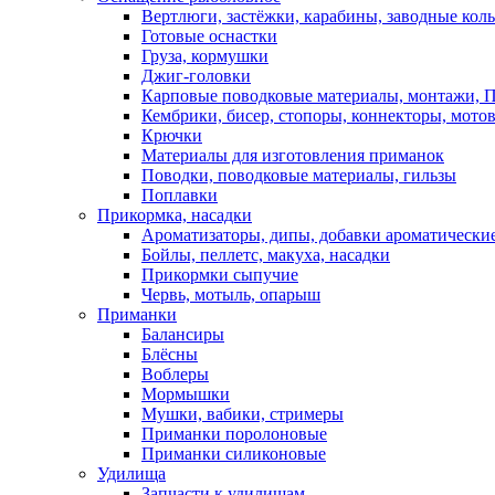
Вертлюги, застёжки, карабины, заводные кол
Готовые оснастки
Груза, кормушки
Джиг-головки
Карповые поводковые материалы, монтажи, П
Кембрики, бисер, стопоры, коннекторы, мото
Крючки
Материалы для изготовления приманок
Поводки, поводковые материалы, гильзы
Поплавки
Прикормка, насадки
Ароматизаторы, дипы, добавки ароматически
Бойлы, пеллетс, макуха, насадки
Прикормки сыпучие
Червь, мотыль, опарыш
Приманки
Балансиры
Блёсны
Воблеры
Мормышки
Мушки, вабики, стримеры
Приманки поролоновые
Приманки силиконовые
Удилища
Запчасти к удилищам