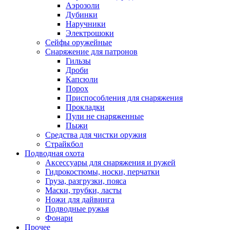
Аэрозоли
Дубинки
Наручники
Электрошоки
Сейфы оружейные
Снаряжение для патронов
Гильзы
Дроби
Капсюли
Порох
Приспособления для снаряжения
Прокладки
Пули не снаряженные
Пыжи
Средства для чистки оружия
Страйкбол
Подводная охота
Аксессуары для снаряжения и ружей
Гидрокостюмы, носки, перчатки
Груза, разгрузки, пояса
Маски, трубки, ласты
Ножи для дайвинга
Подводные ружья
Фонари
Прочее