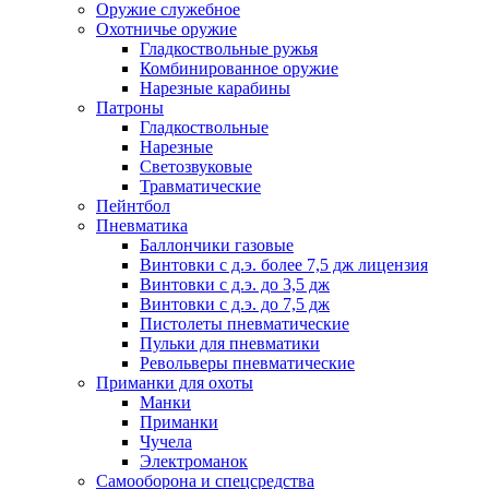
Оружие служебное
Охотничье оружие
Гладкоствольные ружья
Комбинированное оружие
Нарезные карабины
Патроны
Гладкоствольные
Нарезные
Светозвуковые
Травматические
Пейнтбол
Пневматика
Баллончики газовые
Винтовки с д.э. более 7,5 дж лицензия
Винтовки с д.э. до 3,5 дж
Винтовки с д.э. до 7,5 дж
Пистолеты пневматические
Пульки для пневматики
Револьверы пневматические
Приманки для охоты
Манки
Приманки
Чучела
Электроманок
Самооборона и спецсредства