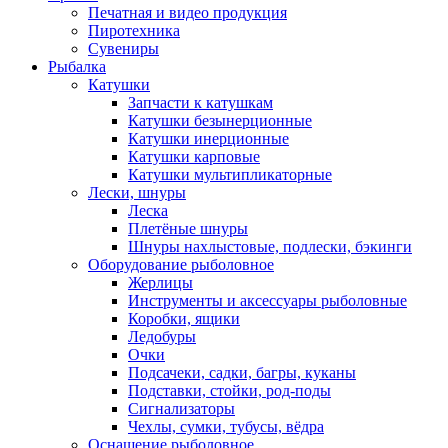
Печатная и видео продукция
Пиротехника
Сувениры
Рыбалка
Катушки
Запчасти к катушкам
Катушки безынерционные
Катушки инерционные
Катушки карповые
Катушки мультипликаторные
Лески, шнуры
Леска
Плетёные шнуры
Шнуры нахлыстовые, подлески, бэкинги
Оборудование рыболовное
Жерлицы
Инструменты и аксессуары рыболовные
Коробки, ящики
Ледобуры
Очки
Подсачеки, садки, багры, куканы
Подставки, стойки, род-поды
Сигнализаторы
Чехлы, сумки, тубусы, вёдра
Оснащение рыболовное