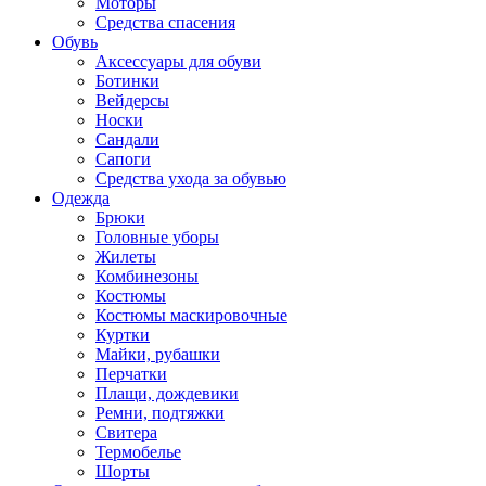
Моторы
Средства спасения
Обувь
Аксессуары для обуви
Ботинки
Вейдерсы
Носки
Сандали
Сапоги
Средства ухода за обувью
Одежда
Брюки
Головные уборы
Жилеты
Комбинезоны
Костюмы
Костюмы маскировочные
Куртки
Майки, рубашки
Перчатки
Плащи, дождевики
Ремни, подтяжки
Свитера
Термобелье
Шорты