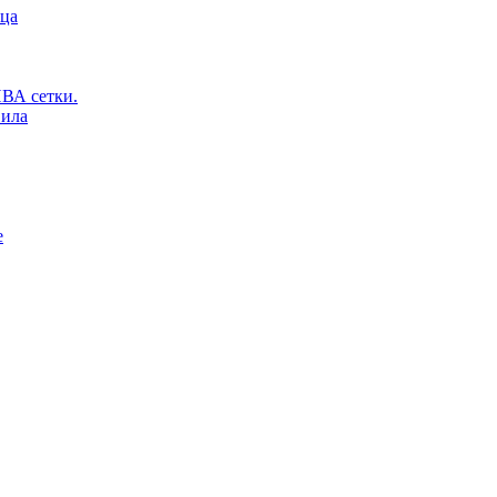
ьца
ВА сетки.
вила
е