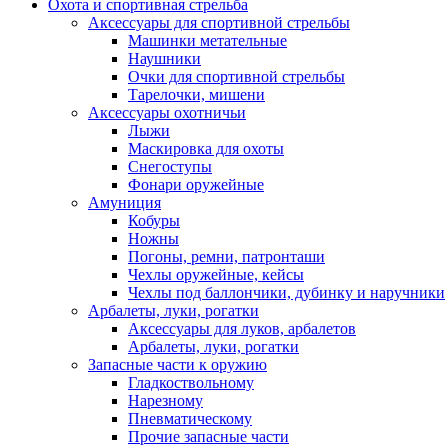
Охота и спортивная стрельба
Аксессуары для спортивной стрельбы
Машинки метательные
Наушники
Очки для спортивной стрельбы
Тарелочки, мишени
Аксессуары охотничьи
Лыжи
Маскировка для охоты
Снегоступы
Фонари оружейные
Амуниция
Кобуры
Ножны
Погоны, ремни, патронташи
Чехлы оружейные, кейсы
Чехлы под баллончики, дубинку и наручники
Арбалеты, луки, рогатки
Аксессуары для луков, арбалетов
Арбалеты, луки, рогатки
Запасные части к оружию
Гладкоствольному
Нарезному
Пневматическому
Прочие запасные части