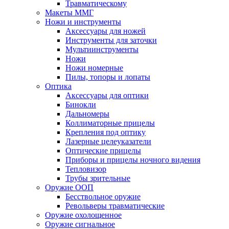
Травматическому
Макеты ММГ
Ножи и инструменты
Аксессуары для ножей
Инструменты для заточки
Мультиинструменты
Ножи
Ножи номерные
Пилы, топоры и лопаты
Оптика
Аксессуары для оптики
Бинокли
Дальномеры
Коллиматорные прицелы
Крепления под оптику
Лазерные целеуказатели
Оптические прицелы
Приборы и прицелы ночного видения
Тепловизор
Трубы зрительные
Оружие ООП
Бесствольное оружие
Револьверы травматические
Оружие охолощенное
Оружие сигнальное