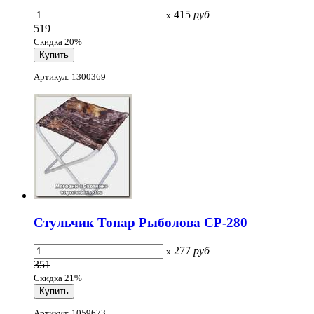
415
руб
x
519
Скидка 20%
Артикул: 1300369
Стульчик Тонар Рыболова СР-280
277
руб
x
351
Скидка 21%
Артикул: 1059673