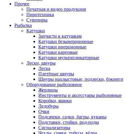
Прочее
Печатная и видео продукция
Пиротехника
Сувениры
Рыбалка
Катушки
Запчасти к катушкам
Катушки безынерционные
Катушки инерционные
Катушки карповые
Катушки мультипликаторные
Лески, шнуры
Леска
Плетёные шнуры
Шнуры нахлыстовые, подлески, бэкинги
Оборудование рыболовное
Жерлицы
Инструменты и аксессуары рыболовные
Коробки, ящики
Ледобуры
Очки
Подсачеки, садки, багры, куканы
Подставки, стойки, род-поды
Сигнализаторы
Чехлы, сумки, тубусы, вёдра