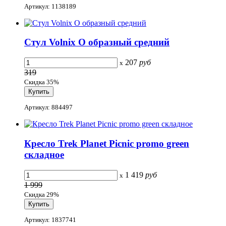
Артикул: 1138189
Стул Volnix О образный средний
207
руб
x
319
Скидка 35%
Артикул: 884497
Кресло Trek Planet Picnic promo green
складное
1 419
руб
x
1 999
Скидка 29%
Артикул: 1837741