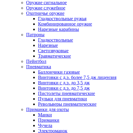
Оружие сигнальное
Оружие служебное
Охотничье оружие
Гладкоствольные ружья
Комбинированное оружие
Нарезные карабины
Патроны
Гладкоствольные
Нарезные
Светозвуковые
Травматические
Пейнтбол
Пневматика
Баллончики газовые
Винтовки с д.э. более 7,5 дж лицензия
Винтовки с д.э. до 3,5 дж
Винтовки с д.э. до 7,5 дж
Пистолеты пневматические
Пульки для пневматики
Револьверы пневматические
Приманки для охоты
Манки
Приманки
Чучела
Электроманок