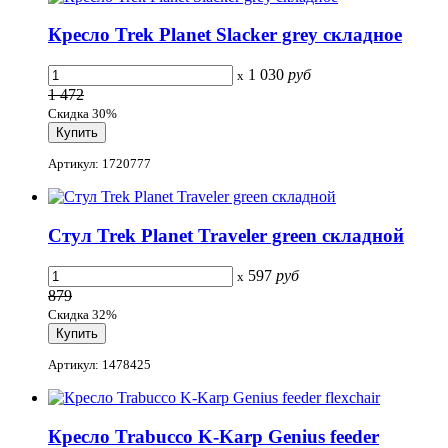
Кресло Trek Planet Slacker grey складное
1 030
руб
x
1 472
Скидка 30%
Артикул: 1720777
Стул Trek Planet Traveler green складной
597
руб
x
879
Скидка 32%
Артикул: 1478425
Кресло Trabucco K-Karp Genius feeder