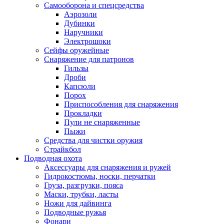
Самооборона и спецсредства
Аэрозоли
Дубинки
Наручники
Электрошоки
Сейфы оружейные
Снаряжение для патронов
Гильзы
Дроби
Капсюли
Порох
Приспособления для снаряжения
Прокладки
Пули не снаряженные
Пыжи
Средства для чистки оружия
Страйкбол
Подводная охота
Аксессуары для снаряжения и ружей
Гидрокостюмы, носки, перчатки
Груза, разгрузки, пояса
Маски, трубки, ласты
Ножи для дайвинга
Подводные ружья
Фонари