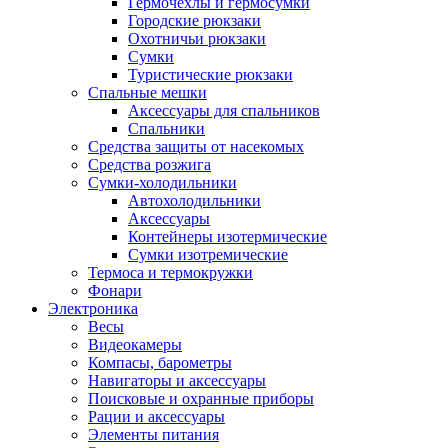
Гермочехлы и гермосумки
Городские рюкзаки
Охотничьи рюкзаки
Сумки
Туристические рюкзаки
Спальные мешки
Аксессуары для спальников
Спальники
Средства защиты от насекомых
Средства розжига
Сумки-холодильники
Автохолодильники
Аксессуары
Контейнеры изотермические
Сумки изотремические
Термоса и термокружки
Фонари
Электроника
Весы
Видеокамеры
Компасы, барометры
Навигаторы и аксессуары
Поисковые и охранные приборы
Рации и аксессуары
Элементы питания