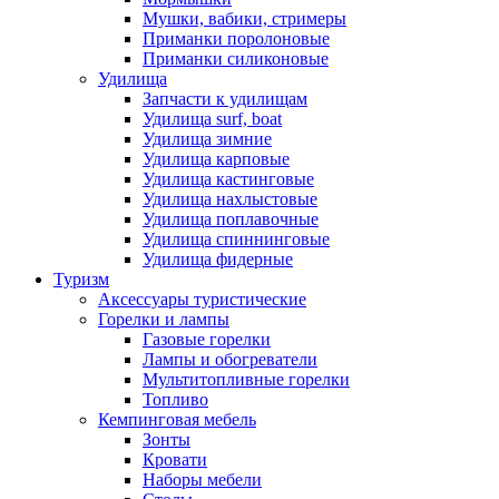
Мушки, вабики, стримеры
Приманки поролоновые
Приманки силиконовые
Удилища
Запчасти к удилищам
Удилища surf, boat
Удилища зимние
Удилища карповые
Удилища кастинговые
Удилища нахлыстовые
Удилища поплавочные
Удилища спиннинговые
Удилища фидерные
Туризм
Аксессуары туристические
Горелки и лампы
Газовые горелки
Лампы и обогреватели
Мультитопливные горелки
Топливо
Кемпинговая мебель
Зонты
Кровати
Наборы мебели