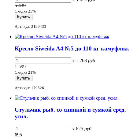
5 439
Скидка 25%
Артикул: 2199433
Кресло Siweida A4 №5 до 110 кг камуфляж
1 263
руб
x
1 599
Скидка 21%
Артикул: 1795261
Стульчик рыб. со спинкой и сумкой сред.
усил.
625
руб
x
695