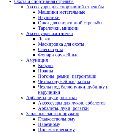
Охота и спортивная стрельба
Аксессуары для спортивной стрельбы
Машинки метательные
Наушники
Очки для спортивной стрельбы
Тарелочки, мишени
Аксессуары охотничьи
Лыжи
Маскировка для охоты
Снегоступы
Фонари оружейные
Амуниция
Кобуры
Ножны
Погоны, ремни, патронташи
Чехлы оружейные, кейсы
Чехлы под баллончики, дубинку и
наручники
Арбалеты, луки, рогатки
Аксессуары для луков, арбалетов
Арбалеты, луки, рогатки
Запасные части к оружию
Гладкоствольному
Нарезному
Пневматическому