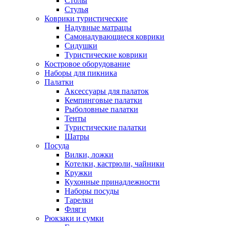
Столы
Стулья
Коврики туристические
Надувные матрацы
Самонадувающиеся коврики
Сидушки
Туристические коврики
Костровое оборудование
Наборы для пикника
Палатки
Аксессуары для палаток
Кемпинговые палатки
Рыболовные палатки
Тенты
Туристические палатки
Шатры
Посуда
Вилки, ложки
Котелки, кастрюли, чайники
Кружки
Кухонные принадлежности
Наборы посуды
Тарелки
Фляги
Рюкзаки и сумки