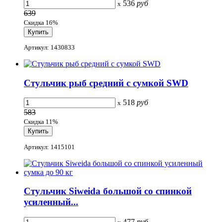
536
руб
x
639
Скидка 16%
Артикул: 1430833
Стульчик рыб средний с сумкой SWD
518
руб
x
583
Скидка 11%
Артикул: 1415101
Стульчик Siweida большой со спинкой
усиленный...
477
руб