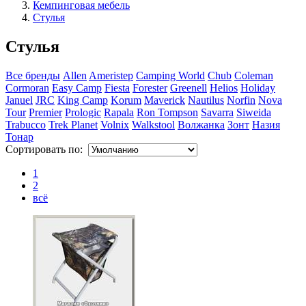
Кемпинговая мебель
Стулья
Стулья
Все бренды
Allen
Ameristep
Camping World
Chub
Coleman
Cormoran
Easy Camp
Fiesta
Forester
Greenell
Helios
Holiday
Januel
JRC
King Camp
Korum
Maverick
Nautilus
Norfin
Nova
Tour
Premier
Prologic
Rapala
Ron Tompson
Savarra
Siweida
Trabucco
Trek Planet
Volnix
Walkstool
Волжанка
Зонт
Назия
Тонар
Сортировать по:
1
2
всё