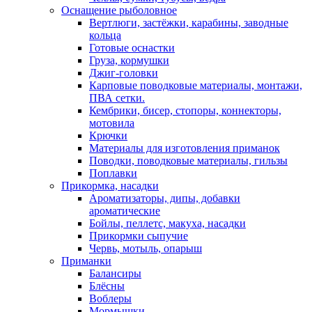
Оснащение рыболовное
Вертлюги, застёжки, карабины, заводные
кольца
Готовые оснастки
Груза, кормушки
Джиг-головки
Карповые поводковые материалы, монтажи,
ПВА сетки.
Кембрики, бисер, стопоры, коннекторы,
мотовила
Крючки
Материалы для изготовления приманок
Поводки, поводковые материалы, гильзы
Поплавки
Прикормка, насадки
Ароматизаторы, дипы, добавки
ароматические
Бойлы, пеллетс, макуха, насадки
Прикормки сыпучие
Червь, мотыль, опарыш
Приманки
Балансиры
Блёсны
Воблеры
Мормышки