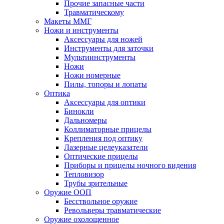
Прочие запасные части
Травматическому
Макеты ММГ
Ножи и инструменты
Аксессуары для ножей
Инструменты для заточки
Мультиинструменты
Ножи
Ножи номерные
Пилы, топоры и лопаты
Оптика
Аксессуары для оптики
Бинокли
Дальномеры
Коллиматорные прицелы
Крепления под оптику
Лазерные целеуказатели
Оптические прицелы
Приборы и прицелы ночного видения
Тепловизор
Трубы зрительные
Оружие ООП
Бесствольное оружие
Револьверы травматические
Оружие охолощенное