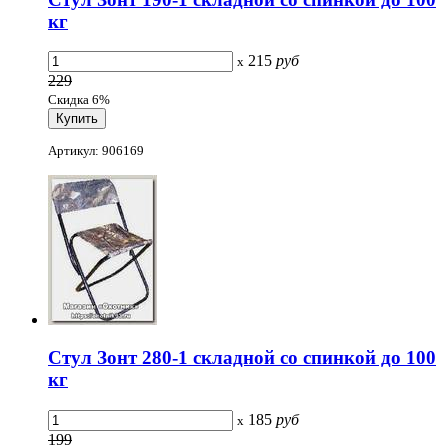
кг
215
руб
x
229
Скидка 6%
Артикул: 906169
Стул Зонт 280-1 складной со спинкой до 100
кг
185
руб
x
199