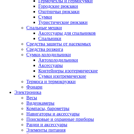
Гермочехлы и гермосумки
Городские рюкзаки
Охотничьи рюкзаки
Сумки
Туристические рюкзаки
Спальные мешки
Аксессуары для спальников
Спальники
Средства защиты от насекомых
Средства розжига
Сумки-холодильники
Автохолодильники
Аксессуары
Контейнеры изотермические
Сумки изотремические
Термоса и термокружки
Фонари
Электроника
Весы
Видеокамеры
Компасы, барометры
Навигаторы и аксессуары
Поисковые и охранные приборы
Рации и аксессуары
Элементы питания