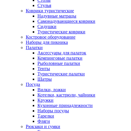
Столы
Стулья
Коврики туристические
Надувные матрацы
Самонадувающиеся коврики
Сидушки
Туристические коврики
Костровое оборудование
Наборы для пикника
Палатки
Аксессуары для палаток
Кемпинговые палатки
Рыболовные палатки
Тенты
Туристические палатки
Шатры
Посуда
Вилки, ложки
Котелки, кастрюли, чайники
Кружки
Кухонные принадлежности
Наборы посуды
Тарелки
Фляги
Рюкзаки и сумки