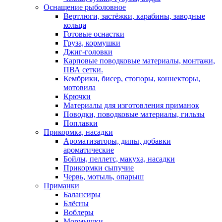
Оснащение рыболовное
Вертлюги, застёжки, карабины, заводные
кольца
Готовые оснастки
Груза, кормушки
Джиг-головки
Карповые поводковые материалы, монтажи,
ПВА сетки.
Кембрики, бисер, стопоры, коннекторы,
мотовила
Крючки
Материалы для изготовления приманок
Поводки, поводковые материалы, гильзы
Поплавки
Прикормка, насадки
Ароматизаторы, дипы, добавки
ароматические
Бойлы, пеллетс, макуха, насадки
Прикормки сыпучие
Червь, мотыль, опарыш
Приманки
Балансиры
Блёсны
Воблеры
Мормышки