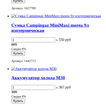
Артикул: 1627789
Сумка Campingaz MiniMaxi morea 9л
изотермическая
550
руб
x
605
Скидка 9%
Артикул: 1442713
Аккумулятор холода М30
367
руб
x
399
Скидка 8%