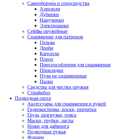
Самооборона и спецсредства
Аэрозоли
Дубинки
Наручники
Электрошоки
Сейфы оружейные
Снаряжение для патронов
Гильзы
Дроби
Капсюли
Порох
Приспособления для снаряжения
Прокладки
Пули не снаряженные
Пыжи
Средства для чистки оружия
Страйкбол
Подводная охота
Аксессуары для снаряжения и ружей
Гидрокостюмы, носки, перчатки
Груза, разгрузки, пояса
Маски, трубки, ласты
Ножи для дайвинга
Подводные ружья
Фонари