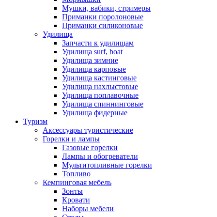
Мушки, вабики, стримеры
Приманки поролоновые
Приманки силиконовые
Удилища
Запчасти к удилищам
Удилища surf, boat
Удилища зимние
Удилища карповые
Удилища кастинговые
Удилища нахлыстовые
Удилища поплавочные
Удилища спиннинговые
Удилища фидерные
Туризм
Аксессуары туристические
Горелки и лампы
Газовые горелки
Лампы и обогреватели
Мультитопливные горелки
Топливо
Кемпинговая мебель
Зонты
Кровати
Наборы мебели