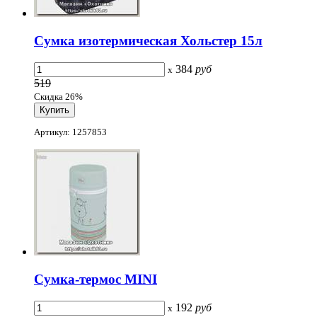
Сумка изотермическая Хольстер 15л
384
руб
x
519
Скидка 26%
Артикул: 1257853
Сумка-термос MINI
192
руб
x