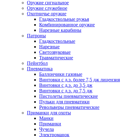
Оружие сигнальное
Оружие служебное
Охотничье оружие
Гладкоствольные ружья
Комбинированное оружие
Нарезные карабины
Патроны
Гладкоствольные
Нарезные
Светозвуковые
Травматические
Пейнтбол
Пневматика
Баллончики газовые
Винтовки с д.э. более 7,5 дж лицензия
Винтовки с д.э. до 3,5 дж
Винтовки с д.э. до 7,5 дж
Пистолеты пневматические
Пульки для пневматики
Револьверы пневматические
Приманки для охоты
Манки
Приманки
Чучела
Электроманок