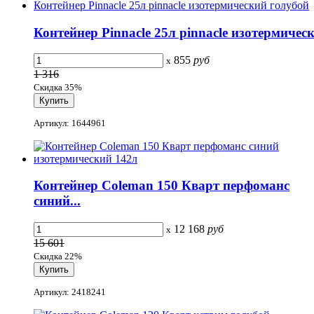
Контейнер Pinnacle 25л pinnacle изотермическ
855
руб
x
1 316
Скидка 35%
Артикул: 1644961
Контейнер Coleman 150 Кварт перфоманс
синий...
12 168
руб
x
15 601
Скидка 22%
Артикул: 2418241