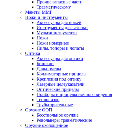
Прочие запасные части
Травматическому
Макеты ММГ
Ножи и инструменты
Аксессуары для ножей
Инструменты для заточки
Мультиинструменты
Ножи
Ножи номерные
Пилы, топоры и лопаты
Оптика
Аксессуары для оптики
Бинокли
Дальномеры
Коллиматорные прицелы
Крепления под оптику
Лазерные целеуказатели
Оптические прицелы
Приборы и прицелы ночного видения
Тепловизор
Трубы зрительные
Оружие ООП
Бесствольное оружие
Револьверы травматические
Оружие охолощенное