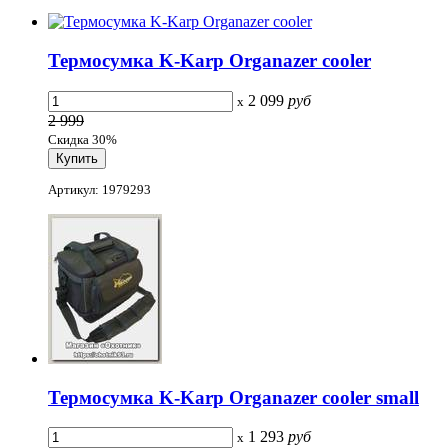
Термосумка K-Karp Organazer cooler
2 099
руб
x
2 999
Скидка 30%
Артикул: 1979293
Термосумка K-Karp Organazer cooler small
1 293
руб
x