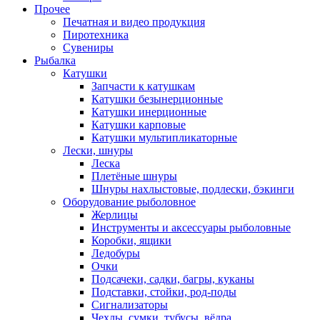
Прочее
Печатная и видео продукция
Пиротехника
Сувениры
Рыбалка
Катушки
Запчасти к катушкам
Катушки безынерционные
Катушки инерционные
Катушки карповые
Катушки мультипликаторные
Лески, шнуры
Леска
Плетёные шнуры
Шнуры нахлыстовые, подлески, бэкинги
Оборудование рыболовное
Жерлицы
Инструменты и аксессуары рыболовные
Коробки, ящики
Ледобуры
Очки
Подсачеки, садки, багры, куканы
Подставки, стойки, род-поды
Сигнализаторы
Чехлы, сумки, тубусы, вёдра