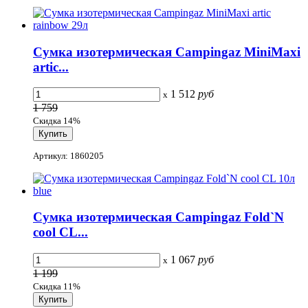
Сумка изотермическая Campingaz MiniMaxi
artic...
1 512
руб
x
1 759
Скидка 14%
Артикул: 1860205
Сумка изотермическая Campingaz Fold`N
cool CL...
1 067
руб
x
1 199
Скидка 11%