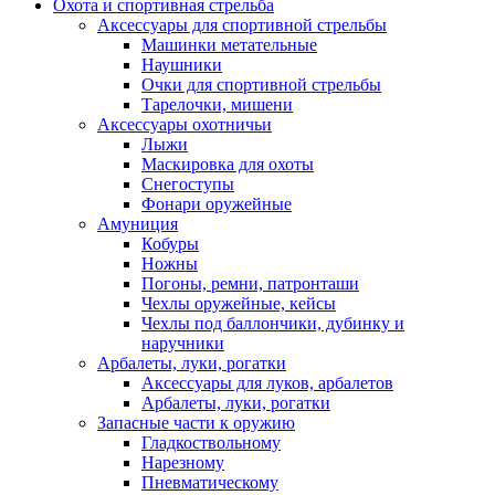
Охота и спортивная стрельба
Аксессуары для спортивной стрельбы
Машинки метательные
Наушники
Очки для спортивной стрельбы
Тарелочки, мишени
Аксессуары охотничьи
Лыжи
Маскировка для охоты
Снегоступы
Фонари оружейные
Амуниция
Кобуры
Ножны
Погоны, ремни, патронташи
Чехлы оружейные, кейсы
Чехлы под баллончики, дубинку и
наручники
Арбалеты, луки, рогатки
Аксессуары для луков, арбалетов
Арбалеты, луки, рогатки
Запасные части к оружию
Гладкоствольному
Нарезному
Пневматическому