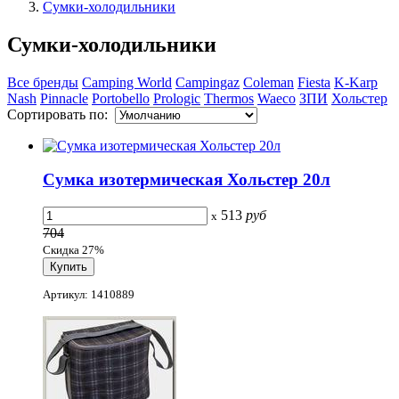
Сумки-холодильники
Сумки-холодильники
Все бренды
Camping World
Campingaz
Coleman
Fiesta
K-Karp
Nash
Pinnacle
Portobello
Prologic
Thermos
Waeco
ЗПИ
Хольстер
Сортировать по:
Сумка изотермическая Хольстер 20л
513
руб
x
704
Скидка 27%
Артикул: 1410889