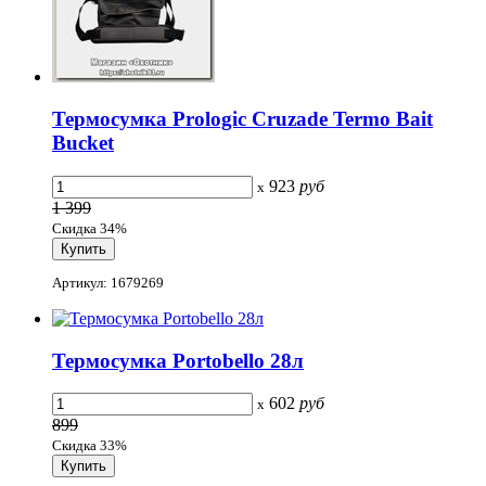
Термосумка Prologic Cruzade Termo Bait
Bucket
923
руб
x
1 399
Скидка 34%
Артикул: 1679269
Термосумка Portobello 28л
602
руб
x
899
Скидка 33%