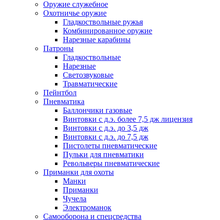
Оружие служебное
Охотничье оружие
Гладкоствольные ружья
Комбинированное оружие
Нарезные карабины
Патроны
Гладкоствольные
Нарезные
Светозвуковые
Травматические
Пейнтбол
Пневматика
Баллончики газовые
Винтовки с д.э. более 7,5 дж лицензия
Винтовки с д.э. до 3,5 дж
Винтовки с д.э. до 7,5 дж
Пистолеты пневматические
Пульки для пневматики
Револьверы пневматические
Приманки для охоты
Манки
Приманки
Чучела
Электроманок
Самооборона и спецсредства