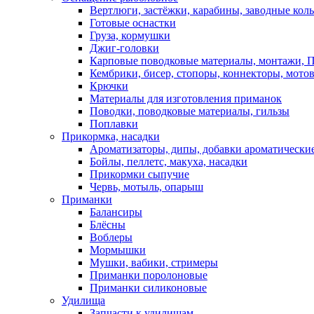
Вертлюги, застёжки, карабины, заводные кол
Готовые оснастки
Груза, кормушки
Джиг-головки
Карповые поводковые материалы, монтажи, П
Кембрики, бисер, стопоры, коннекторы, мото
Крючки
Материалы для изготовления приманок
Поводки, поводковые материалы, гильзы
Поплавки
Прикормка, насадки
Ароматизаторы, дипы, добавки ароматически
Бойлы, пеллетс, макуха, насадки
Прикормки сыпучие
Червь, мотыль, опарыш
Приманки
Балансиры
Блёсны
Воблеры
Мормышки
Мушки, вабики, стримеры
Приманки поролоновые
Приманки силиконовые
Удилища
Запчасти к удилищам