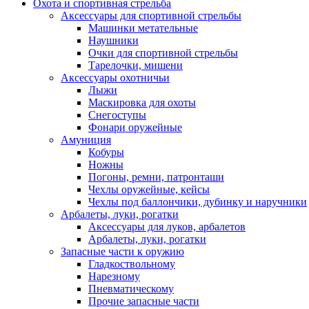
Охота и спортивная стрельба
Аксессуары для спортивной стрельбы
Машинки метательные
Наушники
Очки для спортивной стрельбы
Тарелочки, мишени
Аксессуары охотничьи
Лыжи
Маскировка для охоты
Снегоступы
Фонари оружейные
Амуниция
Кобуры
Ножны
Погоны, ремни, патронташи
Чехлы оружейные, кейсы
Чехлы под баллончики, дубинку и наручники
Арбалеты, луки, рогатки
Аксессуары для луков, арбалетов
Арбалеты, луки, рогатки
Запасные части к оружию
Гладкоствольному
Нарезному
Пневматическому
Прочие запасные части