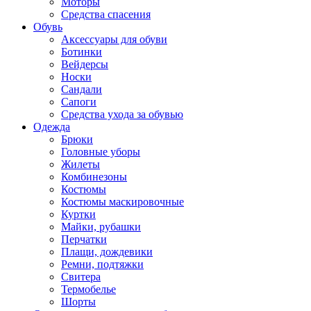
Моторы
Средства спасения
Обувь
Аксессуары для обуви
Ботинки
Вейдерсы
Носки
Сандали
Сапоги
Средства ухода за обувью
Одежда
Брюки
Головные уборы
Жилеты
Комбинезоны
Костюмы
Костюмы маскировочные
Куртки
Майки, рубашки
Перчатки
Плащи, дождевики
Ремни, подтяжки
Свитера
Термобелье
Шорты