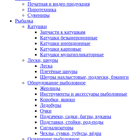
Печатная и видео продукция
Пиротехника
Сувениры
Рыбалка
Катушки
Запчасти к катушкам
Катушки безынерционные
Катушки инерционные
Катушки карповые
Катушки мультипликаторные
Лески, шнуры
Леска
Плетёные шнуры
Шнуры нахлыстовые, подлески, бэкинги
Оборудование рыболовное
Жерлицы
Инструменты и аксессуары рыболовные
Коробки, ящики
Ледобуры
Очки
Подсачеки, садки, багры, куканы
Подставки, стойки, род-поды
Сигнализаторы
Чехлы, сумки, тубусы, вёдра
Оснащение рыболовное