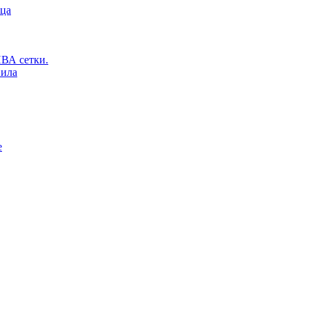
ьца
ВА сетки.
вила
е