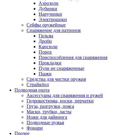
Аэрозоли
Дубинки
Наручники
Электрошоки
Сейфы оружейные
Снаряжение для патронов
Гильзы
Дроби
Капсюли
Порох
Приспособления для снаряжения
Прокладки
Пули не снаряженные
Пыжи
Средства для чистки оружия
Страйкбол
Подводная охота
Аксессуары для снаряжения и ружей
Гидрокостюмы, носки, перчатки
Груза, разгрузки, пояса
Маски, трубки, ласты
Ножи для дайвинга
Подводные ружья
Фонари
Прочее