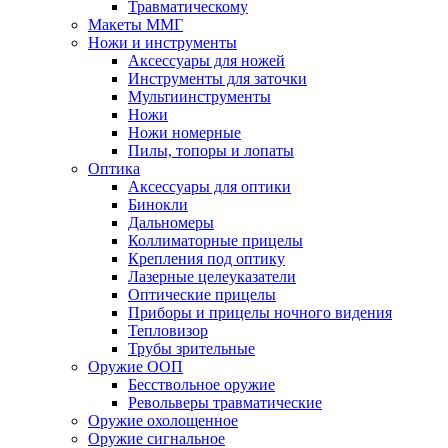
Травматическому
Макеты ММГ
Ножи и инструменты
Аксессуары для ножей
Инструменты для заточки
Мультиинструменты
Ножи
Ножи номерные
Пилы, топоры и лопаты
Оптика
Аксессуары для оптики
Бинокли
Дальномеры
Коллиматорные прицелы
Крепления под оптику
Лазерные целеуказатели
Оптические прицелы
Приборы и прицелы ночного видения
Тепловизор
Трубы зрительные
Оружие ООП
Бесствольное оружие
Револьверы травматические
Оружие охолощенное
Оружие сигнальное