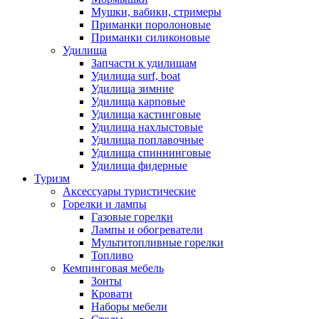
Мушки, вабики, стримеры
Приманки поролоновые
Приманки силиконовые
Удилища
Запчасти к удилищам
Удилища surf, boat
Удилища зимние
Удилища карповые
Удилища кастинговые
Удилища нахлыстовые
Удилища поплавочные
Удилища спиннинговые
Удилища фидерные
Туризм
Аксессуары туристические
Горелки и лампы
Газовые горелки
Лампы и обогреватели
Мультитопливные горелки
Топливо
Кемпинговая мебель
Зонты
Кровати
Наборы мебели