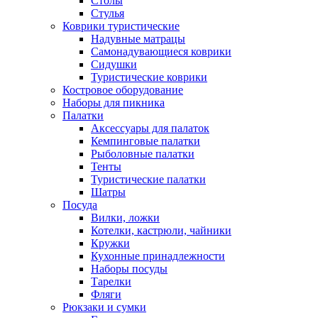
Столы
Стулья
Коврики туристические
Надувные матрацы
Самонадувающиеся коврики
Сидушки
Туристические коврики
Костровое оборудование
Наборы для пикника
Палатки
Аксессуары для палаток
Кемпинговые палатки
Рыболовные палатки
Тенты
Туристические палатки
Шатры
Посуда
Вилки, ложки
Котелки, кастрюли, чайники
Кружки
Кухонные принадлежности
Наборы посуды
Тарелки
Фляги
Рюкзаки и сумки