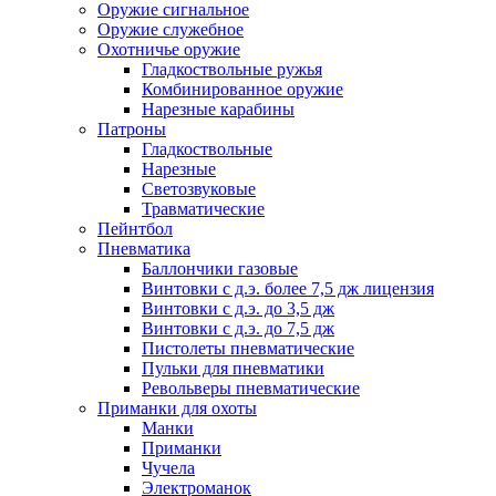
Оружие сигнальное
Оружие служебное
Охотничье оружие
Гладкоствольные ружья
Комбинированное оружие
Нарезные карабины
Патроны
Гладкоствольные
Нарезные
Светозвуковые
Травматические
Пейнтбол
Пневматика
Баллончики газовые
Винтовки с д.э. более 7,5 дж лицензия
Винтовки с д.э. до 3,5 дж
Винтовки с д.э. до 7,5 дж
Пистолеты пневматические
Пульки для пневматики
Револьверы пневматические
Приманки для охоты
Манки
Приманки
Чучела
Электроманок