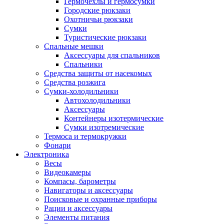
Гермочехлы и гермосумки
Городские рюкзаки
Охотничьи рюкзаки
Сумки
Туристические рюкзаки
Спальные мешки
Аксессуары для спальников
Спальники
Средства защиты от насекомых
Средства розжига
Сумки-холодильники
Автохолодильники
Аксессуары
Контейнеры изотермические
Сумки изотремические
Термоса и термокружки
Фонари
Электроника
Весы
Видеокамеры
Компасы, барометры
Навигаторы и аксессуары
Поисковые и охранные приборы
Рации и аксессуары
Элементы питания