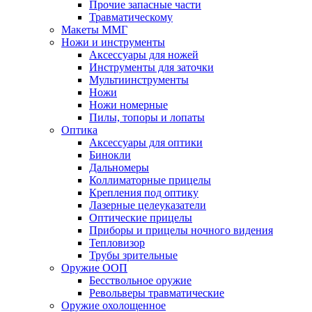
Прочие запасные части
Травматическому
Макеты ММГ
Ножи и инструменты
Аксессуары для ножей
Инструменты для заточки
Мультиинструменты
Ножи
Ножи номерные
Пилы, топоры и лопаты
Оптика
Аксессуары для оптики
Бинокли
Дальномеры
Коллиматорные прицелы
Крепления под оптику
Лазерные целеуказатели
Оптические прицелы
Приборы и прицелы ночного видения
Тепловизор
Трубы зрительные
Оружие ООП
Бесствольное оружие
Револьверы травматические
Оружие охолощенное