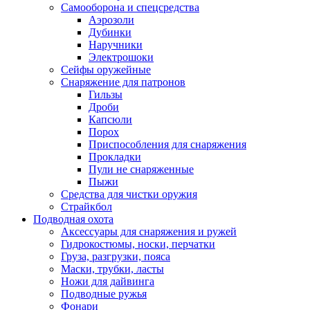
Самооборона и спецсредства
Аэрозоли
Дубинки
Наручники
Электрошоки
Сейфы оружейные
Снаряжение для патронов
Гильзы
Дроби
Капсюли
Порох
Приспособления для снаряжения
Прокладки
Пули не снаряженные
Пыжи
Средства для чистки оружия
Страйкбол
Подводная охота
Аксессуары для снаряжения и ружей
Гидрокостюмы, носки, перчатки
Груза, разгрузки, пояса
Маски, трубки, ласты
Ножи для дайвинга
Подводные ружья
Фонари