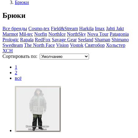
Брюки
Брюки
Все бренды
Cosmo-tex
Field&Stream
Harkila
Imax
Jahti Jakt
Marmot
Mil-tec
Norfin
NorthIce
NorthSky
Nova Tour
Patagonia
Prologic
Rapala
RedFox
Savage Gear
Seeland
Shaman
Shimano
Swedteam
The North Face
Vision
Vostok
Святобор
Хольстер
ХСН
Сортировать по:
1
2
всё