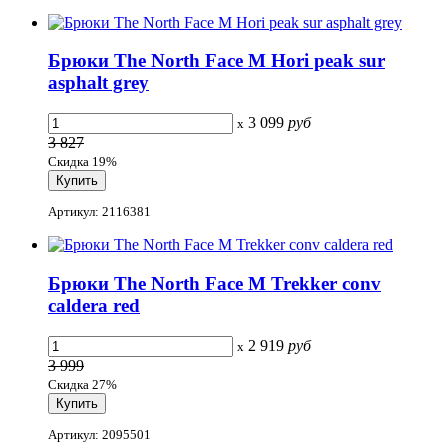
Брюки The North Face M Hori peak sur
asphalt grey
3 099
руб
x
3 827
Скидка 19%
Артикул: 2116381
Брюки The North Face M Trekker conv
caldera red
2 919
руб
x
3 999
Скидка 27%
Артикул: 2095501