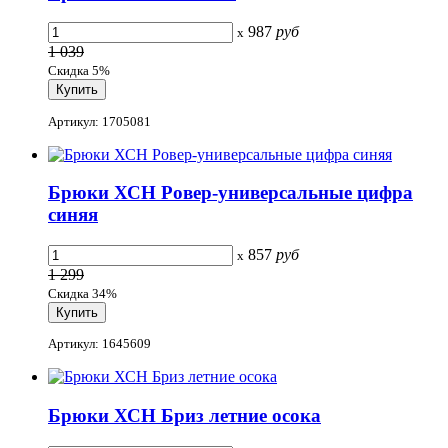
987
руб
x
1 039
Скидка 5%
Артикул: 1705081
Брюки ХСН Ровер-универсальные цифра
синяя
857
руб
x
1 299
Скидка 34%
Артикул: 1645609
Брюки ХСН Бриз летние осока