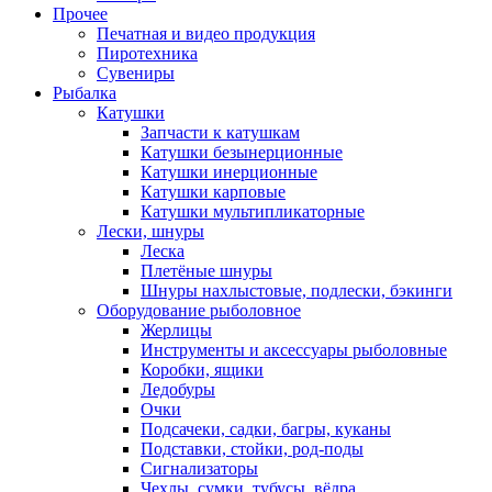
Прочее
Печатная и видео продукция
Пиротехника
Сувениры
Рыбалка
Катушки
Запчасти к катушкам
Катушки безынерционные
Катушки инерционные
Катушки карповые
Катушки мультипликаторные
Лески, шнуры
Леска
Плетёные шнуры
Шнуры нахлыстовые, подлески, бэкинги
Оборудование рыболовное
Жерлицы
Инструменты и аксессуары рыболовные
Коробки, ящики
Ледобуры
Очки
Подсачеки, садки, багры, куканы
Подставки, стойки, род-поды
Сигнализаторы
Чехлы, сумки, тубусы, вёдра