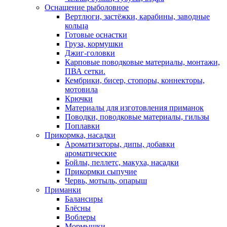
Оснащение рыболовное
Вертлюги, застёжки, карабины, заводные
кольца
Готовые оснастки
Груза, кормушки
Джиг-головки
Карповые поводковые материалы, монтажи,
ПВА сетки.
Кембрики, бисер, стопоры, коннекторы,
мотовила
Крючки
Материалы для изготовления приманок
Поводки, поводковые материалы, гильзы
Поплавки
Прикормка, насадки
Ароматизаторы, дипы, добавки
ароматические
Бойлы, пеллетс, макуха, насадки
Прикормки сыпучие
Червь, мотыль, опарыш
Приманки
Балансиры
Блёсны
Воблеры
Мормышки