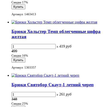
Скидка 17%
Артикул: 1463413
Брюки Хольстер Темп облегченные цифра
желтая
419
руб
x
499
Скидка 16%
Артикул: 1303357
Брюки Святобор Скаут-1 летний череп
261
руб
x
348
Скидка 25%