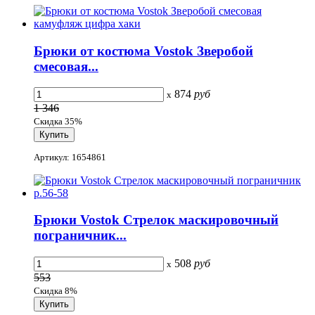
Брюки от костюма Vostok Зверобой
смесовая...
874
руб
x
1 346
Скидка 35%
Артикул: 1654861
Брюки Vostok Стрелок маскировочный
пограничник...
508
руб
x
553
Скидка 8%