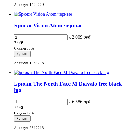
Артикул: 1405669
Брюки Vision Atom черные
2 009
руб
x
2 999
Скидка 33%
Артикул: 1963705
Брюки The North Face M Diavalo free black
lng
6 586
руб
x
7 936
Скидка 17%
Артикул: 2316613