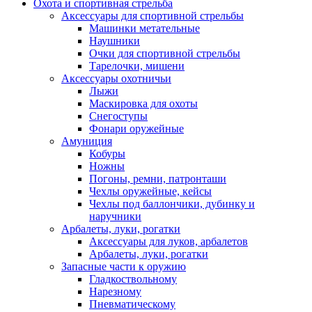
Охота и спортивная стрельба
Аксессуары для спортивной стрельбы
Машинки метательные
Наушники
Очки для спортивной стрельбы
Тарелочки, мишени
Аксессуары охотничьи
Лыжи
Маскировка для охоты
Снегоступы
Фонари оружейные
Амуниция
Кобуры
Ножны
Погоны, ремни, патронташи
Чехлы оружейные, кейсы
Чехлы под баллончики, дубинку и
наручники
Арбалеты, луки, рогатки
Аксессуары для луков, арбалетов
Арбалеты, луки, рогатки
Запасные части к оружию
Гладкоствольному
Нарезному
Пневматическому