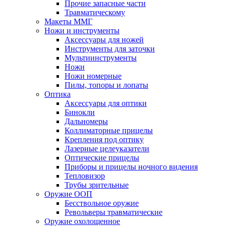
Прочие запасные части
Травматическому
Макеты ММГ
Ножи и инструменты
Аксессуары для ножей
Инструменты для заточки
Мультиинструменты
Ножи
Ножи номерные
Пилы, топоры и лопаты
Оптика
Аксессуары для оптики
Бинокли
Дальномеры
Коллиматорные прицелы
Крепления под оптику
Лазерные целеуказатели
Оптические прицелы
Приборы и прицелы ночного видения
Тепловизор
Трубы зрительные
Оружие ООП
Бесствольное оружие
Револьверы травматические
Оружие охолощенное