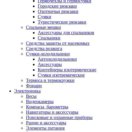
Гермочехлы и гермосумки
Городские рюкзаки
Охотничьи рюкзаки
Сумки
Туристические рюкзаки
Спальные мешки
Аксессуары для спальников
Спальники
Средства защиты от насекомых
Средства розжига
Сумки-холодильники
Автохолодильники
Аксессуары
Контейнеры изотермические
Сумки изотремические
Термоса и термокружки
Фонари
Электроника
Весы
Видеокамеры
Компасы, барометры
Навигаторы и аксессуары
Поисковые и охранные приборы
Рации и аксессуары
Элементы питания