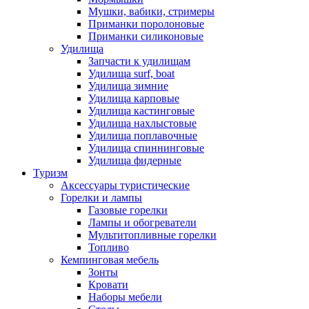
Мушки, вабики, стримеры
Приманки поролоновые
Приманки силиконовые
Удилища
Запчасти к удилищам
Удилища surf, boat
Удилища зимние
Удилища карповые
Удилища кастинговые
Удилища нахлыстовые
Удилища поплавочные
Удилища спиннинговые
Удилища фидерные
Туризм
Аксессуары туристические
Горелки и лампы
Газовые горелки
Лампы и обогреватели
Мультитопливные горелки
Топливо
Кемпинговая мебель
Зонты
Кровати
Наборы мебели