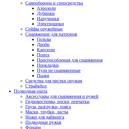
Самооборона и спецсредства
Аэрозоли
Дубинки
Наручники
Электрошоки
Сейфы оружейные
Снаряжение для патронов
Гильзы
Дроби
Капсюли
Порох
Приспособления для снаряжения
Прокладки
Пули не снаряженные
Пыжи
Средства для чистки оружия
Страйкбол
Подводная охота
Аксессуары для снаряжения и ружей
Гидрокостюмы, носки, перчатки
Груза, разгрузки, пояса
Маски, трубки, ласты
Ножи для дайвинга
Подводные ружья
Фонари