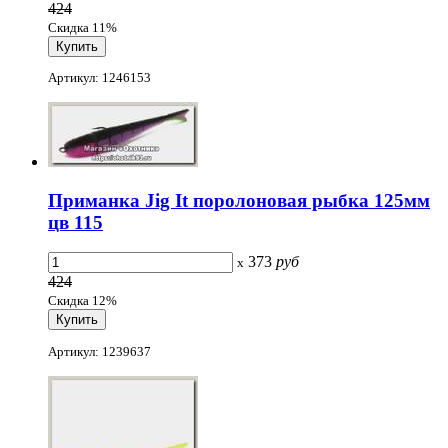
424
Скидка 11%
Артикул: 1246153
Приманка Jig It поролоновая рыбка 125мм
цв 115
373
руб
x
424
Скидка 12%
Артикул: 1239637