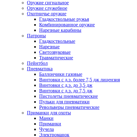
Оружие сигнальное
Оружие служебное
Охотничье оружие
Гладкоствольные ружья
Комбинированное оружие
Нарезные карабины
Патроны
Гладкоствольные
Нарезные
Светозвуковые
Травматические
Пейнтбол
Пневматика
Баллончики газовые
Винтовки с д.э. более 7,5 дж лицензия
Винтовки с д.э. до 3,5 дж
Винтовки с д.э. до 7,5 дж
Пистолеты пневматические
Пульки для пневматики
Револьверы пневматические
Приманки для охоты
Манки
Приманки
Чучела
Электроманок