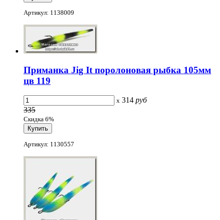
Артикул: 1138009
Приманка Jig It поролоновая рыбка 105мм
цв 119
314
руб
x
335
Скидка 6%
Артикул: 1130557