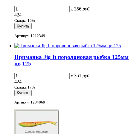
356
руб
x
424
Скидка 16%
Артикул: 1212349
Приманка Jig It поролоновая рыбка 125мм
цв 125
351
руб
x
424
Скидка 17%
Артикул: 1204069