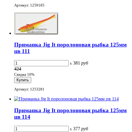
Артикул: 1259185
Приманка Jig It поролоновая рыбка 125мм
цв 111
381
руб
x
424
Скидка 10%
Артикул: 1253281
Приманка Jig It поролоновая рыбка 125мм
цв 114
377
руб
x