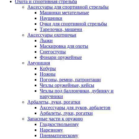
Охота и спортивная стрельба
Аксессуары для спортивной стрельбы
Машинки метательные
Наушники
Очки для спортивной стрельбы
Тарелочки, мишени
Аксессуары охотничьи
Лыжи
Маскировка для охоты
Снегоступы
Фонари оружейные
Амуниция
Кобуры
Ножны
Погоны, ремни, патронташи
Чехлы оружейные, кейсы
Чехлы под баллончики, дубинку и
наручники
Арбалеты, луки, рогатки
Аксессуары для луков, арбалетов
Арбалеты, луки, рогатки
Запасные части к оружию
Гладкоствольному
Нарезному
Пневматическому