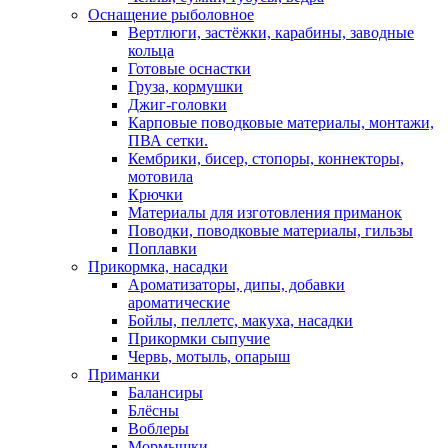
Оснащение рыболовное
Вертлюги, застёжки, карабины, заводные
кольца
Готовые оснастки
Груза, кормушки
Джиг-головки
Карповые поводковые материалы, монтажи,
ПВА сетки.
Кембрики, бисер, стопоры, коннекторы,
мотовила
Крючки
Материалы для изготовления приманок
Поводки, поводковые материалы, гильзы
Поплавки
Прикормка, насадки
Ароматизаторы, дипы, добавки
ароматические
Бойлы, пеллетс, макуха, насадки
Прикормки сыпучие
Червь, мотыль, опарыш
Приманки
Балансиры
Блёсны
Воблеры
Мормышки