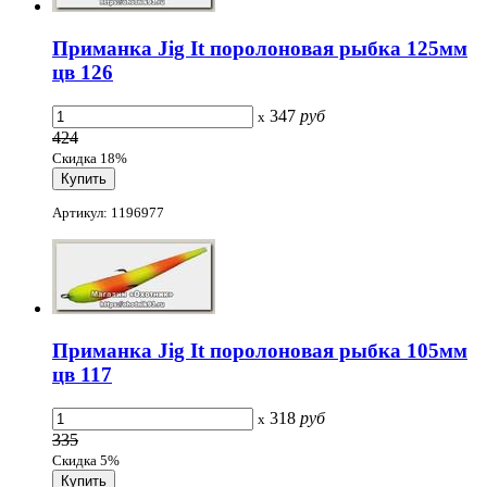
Приманка Jig It поролоновая рыбка 125мм
цв 126
347
руб
x
424
Скидка 18%
Артикул: 1196977
Приманка Jig It поролоновая рыбка 105мм
цв 117
318
руб
x
335
Скидка 5%