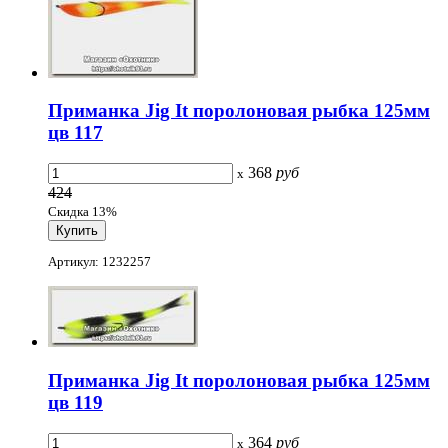
Приманка Jig It поролоновая рыбка 125мм
цв 117
368
руб
x
424
Скидка 13%
Артикул: 1232257
Приманка Jig It поролоновая рыбка 125мм
цв 119
364
руб
x