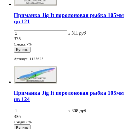
Приманка Jig It поролоновая рыбка 105мм
цв 121
311
руб
x
335
Скидка 7%
Артикул: 1125625
Приманка Jig It поролоновая рыбка 105мм
цв 124
308
руб
x
335
Скидка 8%