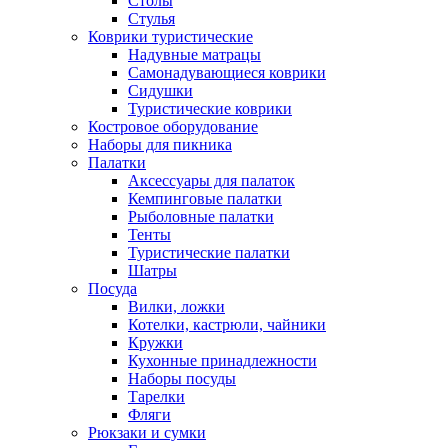
Столы
Стулья
Коврики туристические
Надувные матрацы
Самонадувающиеся коврики
Сидушки
Туристические коврики
Костровое оборудование
Наборы для пикника
Палатки
Аксессуары для палаток
Кемпинговые палатки
Рыболовные палатки
Тенты
Туристические палатки
Шатры
Посуда
Вилки, ложки
Котелки, кастрюли, чайники
Кружки
Кухонные принадлежности
Наборы посуды
Тарелки
Фляги
Рюкзаки и сумки