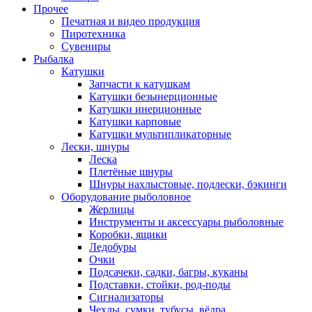
Прочее
Печатная и видео продукция
Пиротехника
Сувениры
Рыбалка
Катушки
Запчасти к катушкам
Катушки безынерционные
Катушки инерционные
Катушки карповые
Катушки мультипликаторные
Лески, шнуры
Леска
Плетёные шнуры
Шнуры нахлыстовые, подлески, бэкинги
Оборудование рыболовное
Жерлицы
Инструменты и аксессуары рыболовные
Коробки, ящики
Ледобуры
Очки
Подсачеки, садки, багры, куканы
Подставки, стойки, род-поды
Сигнализаторы
Чехлы, сумки, тубусы, вёдра