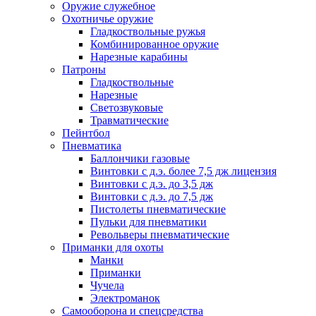
Оружие служебное
Охотничье оружие
Гладкоствольные ружья
Комбинированное оружие
Нарезные карабины
Патроны
Гладкоствольные
Нарезные
Светозвуковые
Травматические
Пейнтбол
Пневматика
Баллончики газовые
Винтовки с д.э. более 7,5 дж лицензия
Винтовки с д.э. до 3,5 дж
Винтовки с д.э. до 7,5 дж
Пистолеты пневматические
Пульки для пневматики
Револьверы пневматические
Приманки для охоты
Манки
Приманки
Чучела
Электроманок
Самооборона и спецсредства