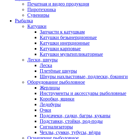
Печатная и видео продукция
Пиротехника
Сувениры
Рыбалка
Катушки
Запчасти к катушкам
Катушки безынерционные
Катушки инерционные
Катушки карповые
Катушки мультипликаторные
Лески, шнуры
Леска
Плетёные шнуры
Шнуры нахлыстовые, подлески, бэкинги
Оборудование рыболовное
Жерлицы
Инструменты и аксессуары рыболовные
Коробки, ящики
Ледобуры
Очки
Подсачеки, садки, багры, куканы
Подставки, стойки, род-поды
Сигнализаторы
Чехлы, сумки, тубусы, вёдра
Оснащение рыболовное