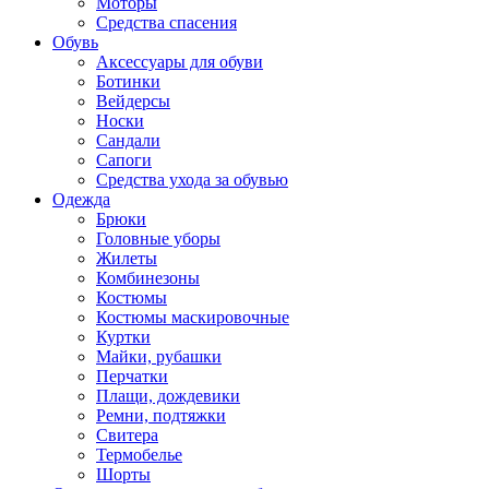
Моторы
Средства спасения
Обувь
Аксессуары для обуви
Ботинки
Вейдерсы
Носки
Сандали
Сапоги
Средства ухода за обувью
Одежда
Брюки
Головные уборы
Жилеты
Комбинезоны
Костюмы
Костюмы маскировочные
Куртки
Майки, рубашки
Перчатки
Плащи, дождевики
Ремни, подтяжки
Свитера
Термобелье
Шорты