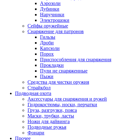
Аэрозоли
Дубинки
Наручники
Электрошоки
Сейфы оружейные
Снаряжение для патронов
Гильзы
Дроби
Капсюли
Порох
Приспособления для снаряжения
Прокладки
Пули не снаряженные
Пыжи
Средства для чистки оружия
Страйкбол
Подводная охота
Аксессуары для снаряжения и ружей
Гидрокостюмы, носки, перчатки
Груза, разгрузки, пояса
Маски, трубки, ласты
Ножи для дайвинга
Подводные ружья
Фонари
Прочее