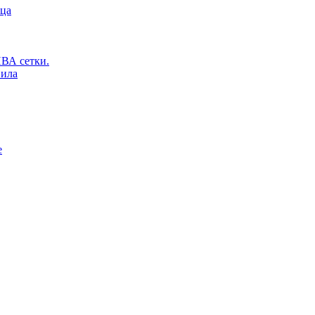
ьца
ВА сетки.
вила
е