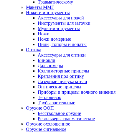
Травматическому
Макеты ММГ
Ножи и инструменты
Аксессуары для ножей
Инструменты для заточки
Мультиинструменты
Ножи
Ножи номерные
Пилы, топоры и лопаты
Оптика
Аксессуары для оптики
Бинокли
Дальномеры
Коллиматорные прицелы
Крепления под оптику
Лазерные целеуказатели
Оптические прицелы
Приборы и прицелы ночного видения
Тепловизор
Трубы зрительные
Оружие ООП
Бесствольное оружие
Револьверы травматические
Оружие охолощенное
Оружие сигнальное