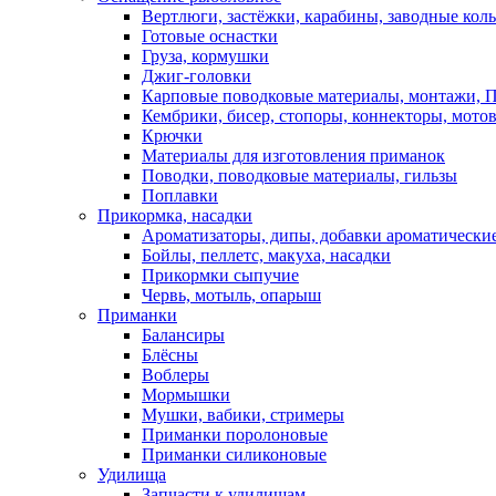
Вертлюги, застёжки, карабины, заводные кол
Готовые оснастки
Груза, кормушки
Джиг-головки
Карповые поводковые материалы, монтажи, П
Кембрики, бисер, стопоры, коннекторы, мото
Крючки
Материалы для изготовления приманок
Поводки, поводковые материалы, гильзы
Поплавки
Прикормка, насадки
Ароматизаторы, дипы, добавки ароматически
Бойлы, пеллетс, макуха, насадки
Прикормки сыпучие
Червь, мотыль, опарыш
Приманки
Балансиры
Блёсны
Воблеры
Мормышки
Мушки, вабики, стримеры
Приманки поролоновые
Приманки силиконовые
Удилища
Запчасти к удилищам