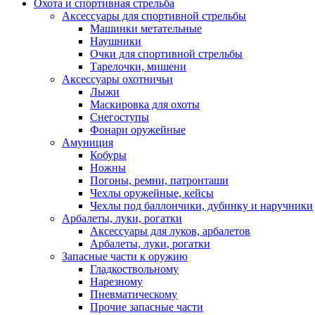
Охота и спортивная стрельба
Аксессуары для спортивной стрельбы
Машинки метательные
Наушники
Очки для спортивной стрельбы
Тарелочки, мишени
Аксессуары охотничьи
Лыжи
Маскировка для охоты
Снегоступы
Фонари оружейные
Амуниция
Кобуры
Ножны
Погоны, ремни, патронташи
Чехлы оружейные, кейсы
Чехлы под баллончики, дубинку и наручники
Арбалеты, луки, рогатки
Аксессуары для луков, арбалетов
Арбалеты, луки, рогатки
Запасные части к оружию
Гладкоствольному
Нарезному
Пневматическому
Прочие запасные части