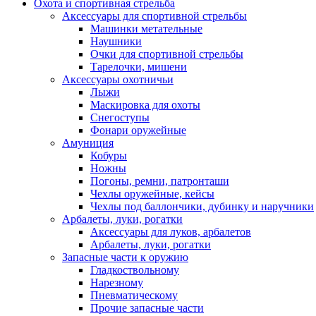
Охота и спортивная стрельба
Аксессуары для спортивной стрельбы
Машинки метательные
Наушники
Очки для спортивной стрельбы
Тарелочки, мишени
Аксессуары охотничьи
Лыжи
Маскировка для охоты
Снегоступы
Фонари оружейные
Амуниция
Кобуры
Ножны
Погоны, ремни, патронташи
Чехлы оружейные, кейсы
Чехлы под баллончики, дубинку и наручники
Арбалеты, луки, рогатки
Аксессуары для луков, арбалетов
Арбалеты, луки, рогатки
Запасные части к оружию
Гладкоствольному
Нарезному
Пневматическому
Прочие запасные части