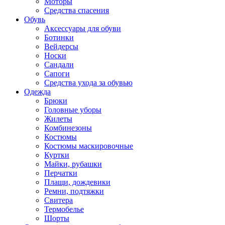
Моторы
Средства спасения
Обувь
Аксессуары для обуви
Ботинки
Вейдерсы
Носки
Сандали
Сапоги
Средства ухода за обувью
Одежда
Брюки
Головные уборы
Жилеты
Комбинезоны
Костюмы
Костюмы маскировочные
Куртки
Майки, рубашки
Перчатки
Плащи, дождевики
Ремни, подтяжки
Свитера
Термобелье
Шорты