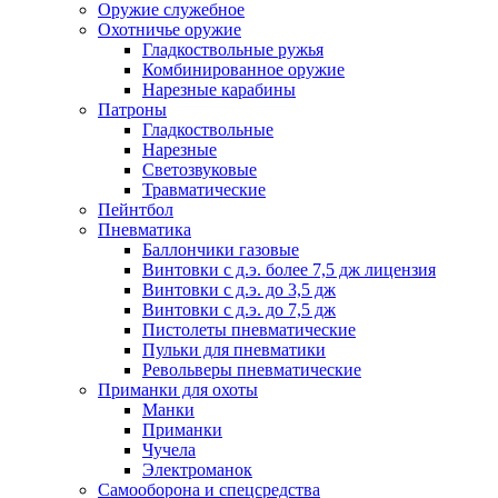
Оружие служебное
Охотничье оружие
Гладкоствольные ружья
Комбинированное оружие
Нарезные карабины
Патроны
Гладкоствольные
Нарезные
Светозвуковые
Травматические
Пейнтбол
Пневматика
Баллончики газовые
Винтовки с д.э. более 7,5 дж лицензия
Винтовки с д.э. до 3,5 дж
Винтовки с д.э. до 7,5 дж
Пистолеты пневматические
Пульки для пневматики
Револьверы пневматические
Приманки для охоты
Манки
Приманки
Чучела
Электроманок
Самооборона и спецсредства