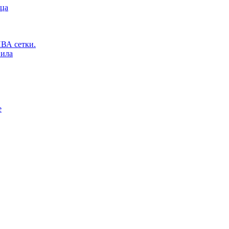
ьца
ВА сетки.
вила
е