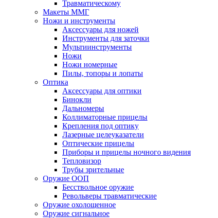
Травматическому
Макеты ММГ
Ножи и инструменты
Аксессуары для ножей
Инструменты для заточки
Мультиинструменты
Ножи
Ножи номерные
Пилы, топоры и лопаты
Оптика
Аксессуары для оптики
Бинокли
Дальномеры
Коллиматорные прицелы
Крепления под оптику
Лазерные целеуказатели
Оптические прицелы
Приборы и прицелы ночного видения
Тепловизор
Трубы зрительные
Оружие ООП
Бесствольное оружие
Револьверы травматические
Оружие охолощенное
Оружие сигнальное