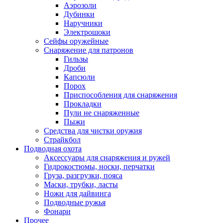
Аэрозоли
Дубинки
Наручники
Электрошоки
Сейфы оружейные
Снаряжение для патронов
Гильзы
Дроби
Капсюли
Порох
Приспособления для снаряжения
Прокладки
Пули не снаряженные
Пыжи
Средства для чистки оружия
Страйкбол
Подводная охота
Аксессуары для снаряжения и ружей
Гидрокостюмы, носки, перчатки
Груза, разгрузки, пояса
Маски, трубки, ласты
Ножи для дайвинга
Подводные ружья
Фонари
Прочее