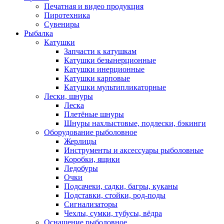
Печатная и видео продукция
Пиротехника
Сувениры
Рыбалка
Катушки
Запчасти к катушкам
Катушки безынерционные
Катушки инерционные
Катушки карповые
Катушки мультипликаторные
Лески, шнуры
Леска
Плетёные шнуры
Шнуры нахлыстовые, подлески, бэкинги
Оборудование рыболовное
Жерлицы
Инструменты и аксессуары рыболовные
Коробки, ящики
Ледобуры
Очки
Подсачеки, садки, багры, куканы
Подставки, стойки, род-поды
Сигнализаторы
Чехлы, сумки, тубусы, вёдра
Оснащение рыболовное