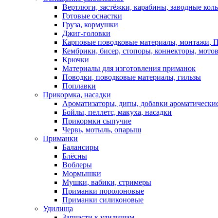
Вертлюги, застёжки, карабины, заводные кол
Готовые оснастки
Груза, кормушки
Джиг-головки
Карповые поводковые материалы, монтажи, П
Кембрики, бисер, стопоры, коннекторы, мото
Крючки
Материалы для изготовления приманок
Поводки, поводковые материалы, гильзы
Поплавки
Прикормка, насадки
Ароматизаторы, дипы, добавки ароматически
Бойлы, пеллетс, макуха, насадки
Прикормки сыпучие
Червь, мотыль, опарыш
Приманки
Балансиры
Блёсны
Воблеры
Мормышки
Мушки, вабики, стримеры
Приманки поролоновые
Приманки силиконовые
Удилища
Запчасти к удилищам