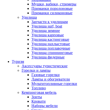
Мушки, вабики, стримеры
Приманки поролоновые
Приманки силиконовые
Удилища
Запчасти к удилищам
Удилища surf, boat
Удилища зимние
Удилища карповые
Удилища кастинговые
Удилища нахлыстовые
Удилища поплавочные
Удилища спиннинговые
Удилища фидерные
Туризм
Аксессуары туристические
Горелки и лампы
Газовые горелки
Лампы и обогреватели
Мультитопливные горелки
Топливо
Кемпинговая мебель
Зонты
Кровати
Наборы мебели