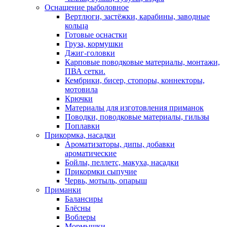
Оснащение рыболовное
Вертлюги, застёжки, карабины, заводные
кольца
Готовые оснастки
Груза, кормушки
Джиг-головки
Карповые поводковые материалы, монтажи,
ПВА сетки.
Кембрики, бисер, стопоры, коннекторы,
мотовила
Крючки
Материалы для изготовления приманок
Поводки, поводковые материалы, гильзы
Поплавки
Прикормка, насадки
Ароматизаторы, дипы, добавки
ароматические
Бойлы, пеллетс, макуха, насадки
Прикормки сыпучие
Червь, мотыль, опарыш
Приманки
Балансиры
Блёсны
Воблеры
Мормышки