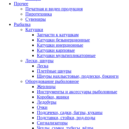
Прочее
Печатная и видео продукция
Пиротехника
Сувениры
Рыбалка
Катушки
Запчасти к катушкам
Катушки безынерционные
Катушки инерционные
Катушки карповые
Катушки мультипликаторные
Лески, шнуры
Леска
Плетёные шнуры
Шнуры нахлыстовые, подлески, бэкинги
Оборудование рыболовное
Жерлицы
Инструменты и аксессуары рыболовные
Коробки, ящики
Ледобуры
Очки
Подсачеки, садки, багры, куканы
Подставки, стойки, род-поды
Сигнализаторы
Чехлы, сумки, тубусы, вёдра