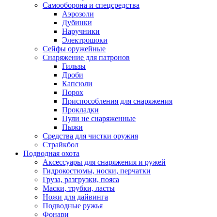
Самооборона и спецсредства
Аэрозоли
Дубинки
Наручники
Электрошоки
Сейфы оружейные
Снаряжение для патронов
Гильзы
Дроби
Капсюли
Порох
Приспособления для снаряжения
Прокладки
Пули не снаряженные
Пыжи
Средства для чистки оружия
Страйкбол
Подводная охота
Аксессуары для снаряжения и ружей
Гидрокостюмы, носки, перчатки
Груза, разгрузки, пояса
Маски, трубки, ласты
Ножи для дайвинга
Подводные ружья
Фонари