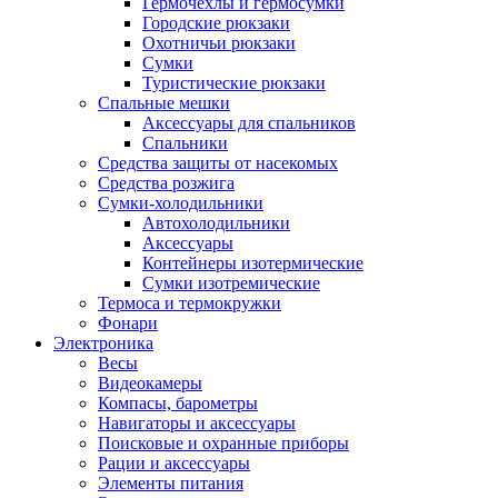
Гермочехлы и гермосумки
Городские рюкзаки
Охотничьи рюкзаки
Сумки
Туристические рюкзаки
Спальные мешки
Аксессуары для спальников
Спальники
Средства защиты от насекомых
Средства розжига
Сумки-холодильники
Автохолодильники
Аксессуары
Контейнеры изотермические
Сумки изотремические
Термоса и термокружки
Фонари
Электроника
Весы
Видеокамеры
Компасы, барометры
Навигаторы и аксессуары
Поисковые и охранные приборы
Рации и аксессуары
Элементы питания