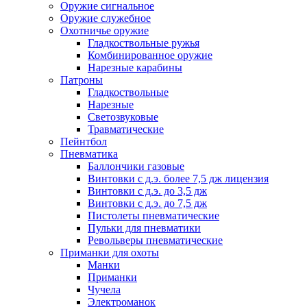
Оружие сигнальное
Оружие служебное
Охотничье оружие
Гладкоствольные ружья
Комбинированное оружие
Нарезные карабины
Патроны
Гладкоствольные
Нарезные
Светозвуковые
Травматические
Пейнтбол
Пневматика
Баллончики газовые
Винтовки с д.э. более 7,5 дж лицензия
Винтовки с д.э. до 3,5 дж
Винтовки с д.э. до 7,5 дж
Пистолеты пневматические
Пульки для пневматики
Револьверы пневматические
Приманки для охоты
Манки
Приманки
Чучела
Электроманок