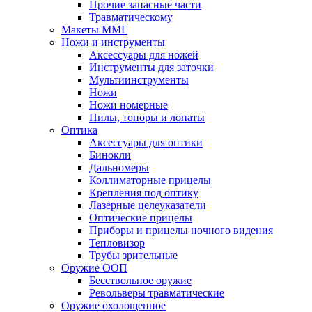
Прочие запасные части
Травматическому
Макеты ММГ
Ножи и инструменты
Аксессуары для ножей
Инструменты для заточки
Мультиинструменты
Ножи
Ножи номерные
Пилы, топоры и лопаты
Оптика
Аксессуары для оптики
Бинокли
Дальномеры
Коллиматорные прицелы
Крепления под оптику
Лазерные целеуказатели
Оптические прицелы
Приборы и прицелы ночного видения
Тепловизор
Трубы зрительные
Оружие ООП
Бесствольное оружие
Револьверы травматические
Оружие охолощенное