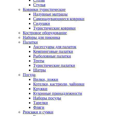
Столы
Стулья
Коврики туристические
Надувные матрацы
Самонадувающиеся коврики
Сидушки
Туристические коврики
Костровое оборудование
Наборы для пикника
Палатки
Аксессуары для палаток
Кемпинговые палатки
Рыболовные палатки
Тенты
Туристические палатки
Шатры
Посуда
Вилки, ложки
Котелки, кастрюли, чайники
Кружки
Кухонные принадлежности
Наборы посуды
Тарелки
Фляги
Рюкзаки и сумки