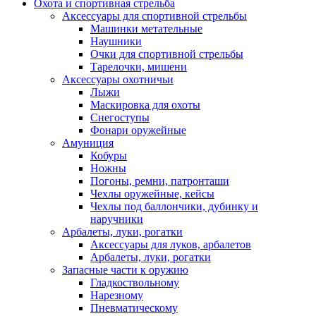
Охота и спортивная стрельба
Аксессуары для спортивной стрельбы
Машинки метательные
Наушники
Очки для спортивной стрельбы
Тарелочки, мишени
Аксессуары охотничьи
Лыжи
Маскировка для охоты
Снегоступы
Фонари оружейные
Амуниция
Кобуры
Ножны
Погоны, ремни, патронташи
Чехлы оружейные, кейсы
Чехлы под баллончики, дубинку и
наручники
Арбалеты, луки, рогатки
Аксессуары для луков, арбалетов
Арбалеты, луки, рогатки
Запасные части к оружию
Гладкоствольному
Нарезному
Пневматическому