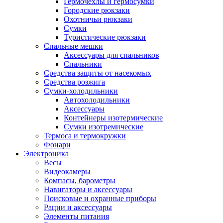
Гермочехлы и гермосумки
Городские рюкзаки
Охотничьи рюкзаки
Сумки
Туристические рюкзаки
Спальные мешки
Аксессуары для спальников
Спальники
Средства защиты от насекомых
Средства розжига
Сумки-холодильники
Автохолодильники
Аксессуары
Контейнеры изотермические
Сумки изотремические
Термоса и термокружки
Фонари
Электроника
Весы
Видеокамеры
Компасы, барометры
Навигаторы и аксессуары
Поисковые и охранные приборы
Рации и аксессуары
Элементы питания