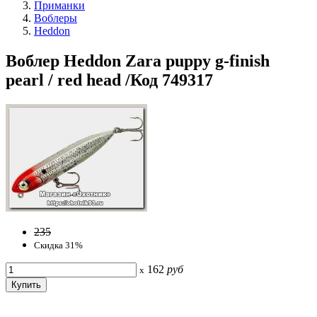
Приманки
Воблеры
Heddon
Воблер Heddon Zara puppy g-finish
pearl / red head /Код 749317
235
Скидка 31%
162
руб
x