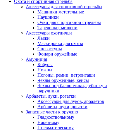
Охота и спортивная стрельба
Аксессуары для спортивной стрельбы
Машинки метательные
Наушники
Очки для спортивной стрельбы
Тарелочки, мишени
Аксессуары охотничьи
Лыжи
Маскировка для охоты
Снегоступы
Фонари оружейные
Амуниция
Кобуры
Ножны
Погоны, ремни, патронташи
Чехлы оружейные, кейсы
Чехлы под баллончики, дубинку и
наручники
Арбалеты, луки, рогатки
Аксессуары для луков, арбалетов
Арбалеты, луки, рогатки
Запасные части к оружию
Гладкоствольному
Нарезному
Пневматическому