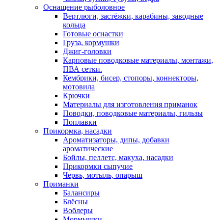
Оснащение рыболовное
Вертлюги, застёжки, карабины, заводные
кольца
Готовые оснастки
Груза, кормушки
Джиг-головки
Карповые поводковые материалы, монтажи,
ПВА сетки.
Кембрики, бисер, стопоры, коннекторы,
мотовила
Крючки
Материалы для изготовления приманок
Поводки, поводковые материалы, гильзы
Поплавки
Прикормка, насадки
Ароматизаторы, дипы, добавки
ароматические
Бойлы, пеллетс, макуха, насадки
Прикормки сыпучие
Червь, мотыль, опарыш
Приманки
Балансиры
Блёсны
Воблеры
Мормышки