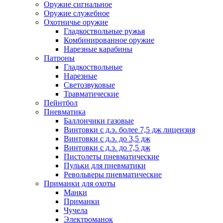
Оружие сигнальное
Оружие служебное
Охотничье оружие
Гладкоствольные ружья
Комбинированное оружие
Нарезные карабины
Патроны
Гладкоствольные
Нарезные
Светозвуковые
Травматические
Пейнтбол
Пневматика
Баллончики газовые
Винтовки с д.э. более 7,5 дж лицензия
Винтовки с д.э. до 3,5 дж
Винтовки с д.э. до 7,5 дж
Пистолеты пневматические
Пульки для пневматики
Револьверы пневматические
Приманки для охоты
Манки
Приманки
Чучела
Электроманок