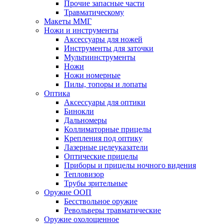
Прочие запасные части
Травматическому
Макеты ММГ
Ножи и инструменты
Аксессуары для ножей
Инструменты для заточки
Мультиинструменты
Ножи
Ножи номерные
Пилы, топоры и лопаты
Оптика
Аксессуары для оптики
Бинокли
Дальномеры
Коллиматорные прицелы
Крепления под оптику
Лазерные целеуказатели
Оптические прицелы
Приборы и прицелы ночного видения
Тепловизор
Трубы зрительные
Оружие ООП
Бесствольное оружие
Револьверы травматические
Оружие охолощенное