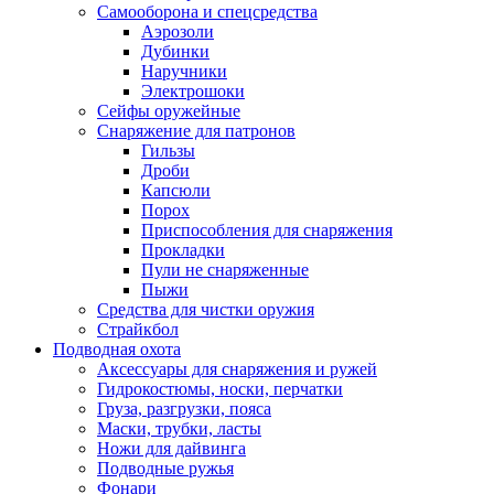
Самооборона и спецсредства
Аэрозоли
Дубинки
Наручники
Электрошоки
Сейфы оружейные
Снаряжение для патронов
Гильзы
Дроби
Капсюли
Порох
Приспособления для снаряжения
Прокладки
Пули не снаряженные
Пыжи
Средства для чистки оружия
Страйкбол
Подводная охота
Аксессуары для снаряжения и ружей
Гидрокостюмы, носки, перчатки
Груза, разгрузки, пояса
Маски, трубки, ласты
Ножи для дайвинга
Подводные ружья
Фонари