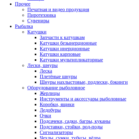
Прочее
Печатная и видео продукция
Пиротехника
Сувениры
Рыбалка
Катушки
Запчасти к катушкам
Катушки безынерционные
Катушки инерционные
Катушки карповые
Катушки мультипликаторные
Лески, шнуры
Леска
Плетёные шнуры
Шнуры нахлыстовые, подлески, бэкинги
Оборудование рыболовное
Жерлицы
Инструменты и аксессуары рыболовные
Коробки, ящики
Ледобуры
Очки
Подсачеки, садки, багры, куканы
Подставки, стойки, род-поды
Сигнализаторы
Чехлы, сумки, тубусы, вёдра