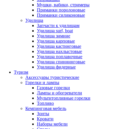
Мушки, вабики, стримеры
Приманки поролоновые
Приманки силиконовые
Удилища
Запчасти к удилищам
Удилища surf, boat
Удилища зимние
Удилища карповые
Удилища кастинговые
Удилища нахлыстовые
Удилища поплавочные
Удилища спиннинговые
Удилища фидерные
Туризм
Аксессуары туристические
Горелки и лампы
Газовые горелки
Лампы и обогреватели
Мультитопливные горелки
Топливо
Кемпинговая мебель
Зонты
Кровати
Наборы мебели