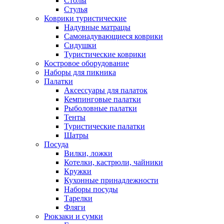
Столы
Стулья
Коврики туристические
Надувные матрацы
Самонадувающиеся коврики
Сидушки
Туристические коврики
Костровое оборудование
Наборы для пикника
Палатки
Аксессуары для палаток
Кемпинговые палатки
Рыболовные палатки
Тенты
Туристические палатки
Шатры
Посуда
Вилки, ложки
Котелки, кастрюли, чайники
Кружки
Кухонные принадлежности
Наборы посуды
Тарелки
Фляги
Рюкзаки и сумки