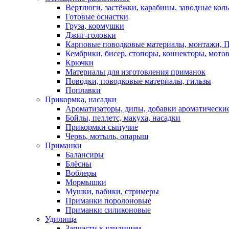
Вертлюги, застёжки, карабины, заводные кол
Готовые оснастки
Груза, кормушки
Джиг-головки
Карповые поводковые материалы, монтажи, П
Кембрики, бисер, стопоры, коннекторы, мото
Крючки
Материалы для изготовления приманок
Поводки, поводковые материалы, гильзы
Поплавки
Прикормка, насадки
Ароматизаторы, дипы, добавки ароматически
Бойлы, пеллетс, макуха, насадки
Прикормки сыпучие
Червь, мотыль, опарыш
Приманки
Балансиры
Блёсны
Воблеры
Мормышки
Мушки, вабики, стримеры
Приманки поролоновые
Приманки силиконовые
Удилища
Запчасти к удилищам