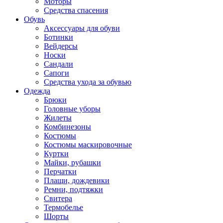
Моторы
Средства спасения
Обувь
Аксессуары для обуви
Ботинки
Вейдерсы
Носки
Сандали
Сапоги
Средства ухода за обувью
Одежда
Брюки
Головные уборы
Жилеты
Комбинезоны
Костюмы
Костюмы маскировочные
Куртки
Майки, рубашки
Перчатки
Плащи, дождевики
Ремни, подтяжки
Свитера
Термобелье
Шорты