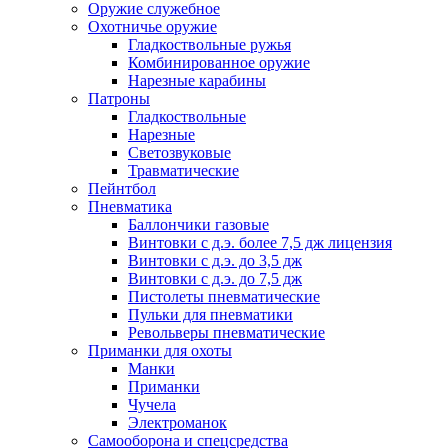
Оружие служебное
Охотничье оружие
Гладкоствольные ружья
Комбинированное оружие
Нарезные карабины
Патроны
Гладкоствольные
Нарезные
Светозвуковые
Травматические
Пейнтбол
Пневматика
Баллончики газовые
Винтовки с д.э. более 7,5 дж лицензия
Винтовки с д.э. до 3,5 дж
Винтовки с д.э. до 7,5 дж
Пистолеты пневматические
Пульки для пневматики
Револьверы пневматические
Приманки для охоты
Манки
Приманки
Чучела
Электроманок
Самооборона и спецсредства