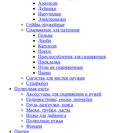
Аэрозоли
Дубинки
Наручники
Электрошоки
Сейфы оружейные
Снаряжение для патронов
Гильзы
Дроби
Капсюли
Порох
Приспособления для снаряжения
Прокладки
Пули не снаряженные
Пыжи
Средства для чистки оружия
Страйкбол
Подводная охота
Аксессуары для снаряжения и ружей
Гидрокостюмы, носки, перчатки
Груза, разгрузки, пояса
Маски, трубки, ласты
Ножи для дайвинга
Подводные ружья
Фонари
Прочее