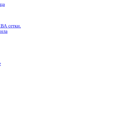
ьца
ВА сетки.
вила
е