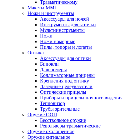
Травматическому
Макеты ММГ
Ножи и инструменты
Аксессуары для ножей
Инструменты для заточки
Мультиинструменты
Ножи
Ножи номерные
Пилы, топоры и лопаты
Оптика
Аксессуары для оптики
Бинокли
Дальномеры
Коллиматорные прицелы
Крепления под оптику
Лазерные целеуказатели
Оптические прицелы
Приборы и прицелы ночного видения
Тепловизор
Трубы зрительные
Оружие ООП
Бесствольное оружие
Револьверы травматические
Оружие охолощенное
Оружие сигнальное