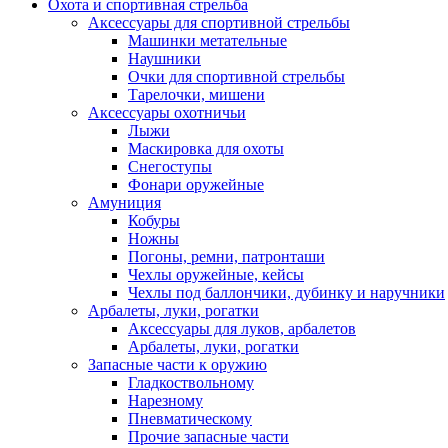
Охота и спортивная стрельба
Аксессуары для спортивной стрельбы
Машинки метательные
Наушники
Очки для спортивной стрельбы
Тарелочки, мишени
Аксессуары охотничьи
Лыжи
Маскировка для охоты
Снегоступы
Фонари оружейные
Амуниция
Кобуры
Ножны
Погоны, ремни, патронташи
Чехлы оружейные, кейсы
Чехлы под баллончики, дубинку и наручники
Арбалеты, луки, рогатки
Аксессуары для луков, арбалетов
Арбалеты, луки, рогатки
Запасные части к оружию
Гладкоствольному
Нарезному
Пневматическому
Прочие запасные части