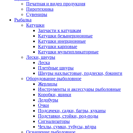
Печатная и видео продукция
Пиротехника
Сувениры
Рыбалка
Катушки
Запчасти к катушкам
Катушки безынерционные
Катушки инерционные
Катушки карповые
Катушки мультипликаторные
Лески, шнуры
Леска
Плетёные шнуры
Шнуры нахлыстовые, подлески, бэкинги
Оборудование рыболовное
Жерлицы
Инструменты и аксессуары рыболовные
Коробки, ящики
Ледобуры
Очки
Подсачеки, садки, багры, куканы
Подставки, стойки, род-поды
Сигнализаторы
Чехлы, сумки, тубусы, вёдра
Оснащение рыболовное