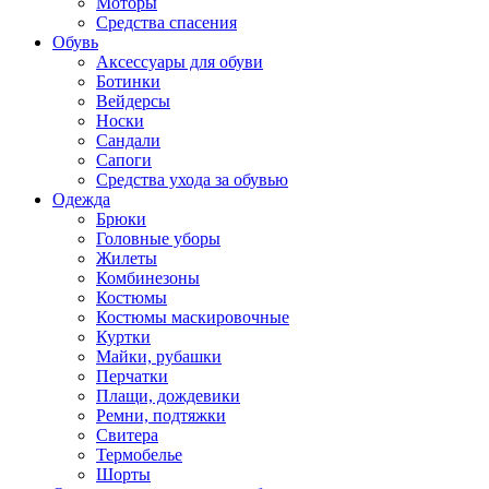
Моторы
Средства спасения
Обувь
Аксессуары для обуви
Ботинки
Вейдерсы
Носки
Сандали
Сапоги
Средства ухода за обувью
Одежда
Брюки
Головные уборы
Жилеты
Комбинезоны
Костюмы
Костюмы маскировочные
Куртки
Майки, рубашки
Перчатки
Плащи, дождевики
Ремни, подтяжки
Свитера
Термобелье
Шорты