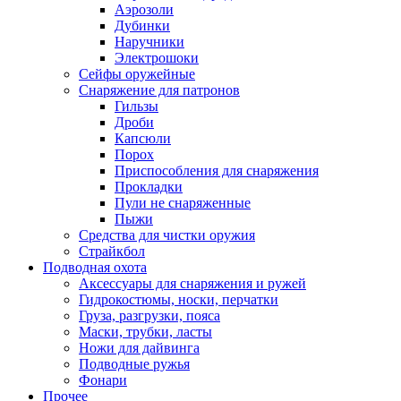
Аэрозоли
Дубинки
Наручники
Электрошоки
Сейфы оружейные
Снаряжение для патронов
Гильзы
Дроби
Капсюли
Порох
Приспособления для снаряжения
Прокладки
Пули не снаряженные
Пыжи
Средства для чистки оружия
Страйкбол
Подводная охота
Аксессуары для снаряжения и ружей
Гидрокостюмы, носки, перчатки
Груза, разгрузки, пояса
Маски, трубки, ласты
Ножи для дайвинга
Подводные ружья
Фонари
Прочее