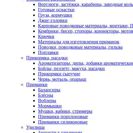
Вертлюги, застёжки, карабины, заводные кол
Готовые оснастки
Груза, кормушки
Джиг-головки
Карповые поводковые материалы, монтажи, П
Кембрики, бисер, стопоры, коннекторы, мото
Крючки
Материалы для изготовления приманок
Поводки, поводковые материалы, гильзы
Поплавки
Прикормка, насадки
Ароматизаторы, дипы, добавки ароматически
Бойлы, пеллетс, макуха, насадки
Прикормки сыпучие
Червь, мотыль, опарыш
Приманки
Балансиры
Блёсны
Воблеры
Мормышки
Мушки, вабики, стримеры
Приманки поролоновые
Приманки силиконовые
Удилища
Запчасти к удилищам