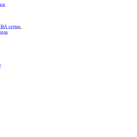
ьца
ВА сетки.
вила
е