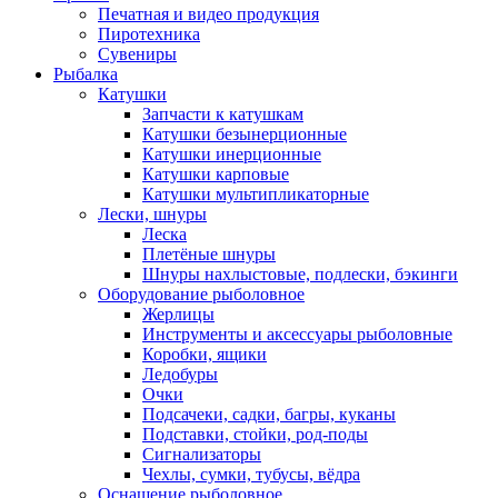
Печатная и видео продукция
Пиротехника
Сувениры
Рыбалка
Катушки
Запчасти к катушкам
Катушки безынерционные
Катушки инерционные
Катушки карповые
Катушки мультипликаторные
Лески, шнуры
Леска
Плетёные шнуры
Шнуры нахлыстовые, подлески, бэкинги
Оборудование рыболовное
Жерлицы
Инструменты и аксессуары рыболовные
Коробки, ящики
Ледобуры
Очки
Подсачеки, садки, багры, куканы
Подставки, стойки, род-поды
Сигнализаторы
Чехлы, сумки, тубусы, вёдра
Оснащение рыболовное