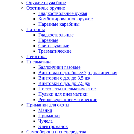
Оружие служебное
Охотничье оружие
Гладкоствольные ружья
Комбинированное оружие
Нарезные карабины
Патроны
Гладкоствольные
Нарезные
Светозвуковые
Травматические
Пейнтбол
Пневматика
Баллончики газовые
Винтовки с д.э. более 7,5 дж лицензия
Винтовки с д.э. до 3,5 дж
Винтовки с д.э. до 7,5 дж
Пистолеты пневматические
Пульки для пневматики
Револьверы пневматические
Приманки для охоты
Манки
Приманки
Чучела
Электроманок
Самооборона и спецсредства