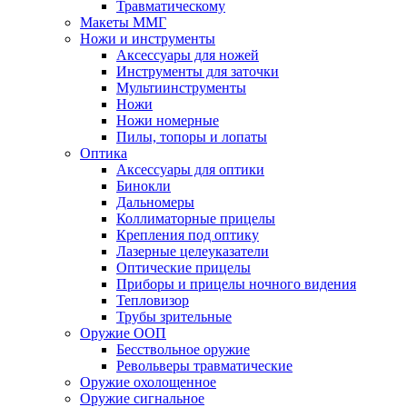
Травматическому
Макеты ММГ
Ножи и инструменты
Аксессуары для ножей
Инструменты для заточки
Мультиинструменты
Ножи
Ножи номерные
Пилы, топоры и лопаты
Оптика
Аксессуары для оптики
Бинокли
Дальномеры
Коллиматорные прицелы
Крепления под оптику
Лазерные целеуказатели
Оптические прицелы
Приборы и прицелы ночного видения
Тепловизор
Трубы зрительные
Оружие ООП
Бесствольное оружие
Револьверы травматические
Оружие охолощенное
Оружие сигнальное