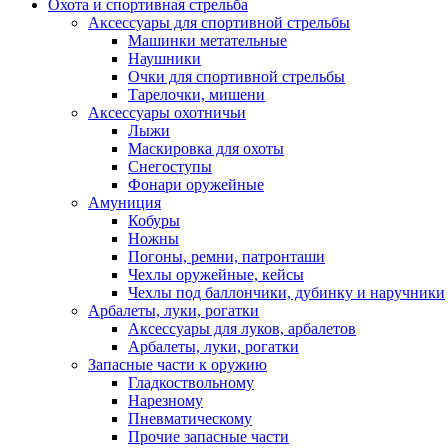
Охота и спортивная стрельба
Аксессуары для спортивной стрельбы
Машинки метательные
Наушники
Очки для спортивной стрельбы
Тарелочки, мишени
Аксессуары охотничьи
Лыжи
Маскировка для охоты
Снегоступы
Фонари оружейные
Амуниция
Кобуры
Ножны
Погоны, ремни, патронташи
Чехлы оружейные, кейсы
Чехлы под баллончики, дубинку и наручники
Арбалеты, луки, рогатки
Аксессуары для луков, арбалетов
Арбалеты, луки, рогатки
Запасные части к оружию
Гладкоствольному
Нарезному
Пневматическому
Прочие запасные части