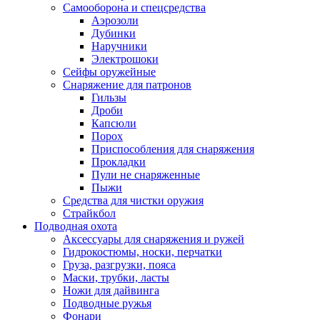
Самооборона и спецсредства
Аэрозоли
Дубинки
Наручники
Электрошоки
Сейфы оружейные
Снаряжение для патронов
Гильзы
Дроби
Капсюли
Порох
Приспособления для снаряжения
Прокладки
Пули не снаряженные
Пыжи
Средства для чистки оружия
Страйкбол
Подводная охота
Аксессуары для снаряжения и ружей
Гидрокостюмы, носки, перчатки
Груза, разгрузки, пояса
Маски, трубки, ласты
Ножи для дайвинга
Подводные ружья
Фонари