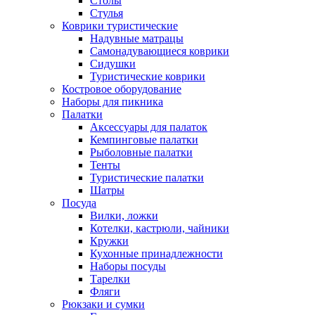
Столы
Стулья
Коврики туристические
Надувные матрацы
Самонадувающиеся коврики
Сидушки
Туристические коврики
Костровое оборудование
Наборы для пикника
Палатки
Аксессуары для палаток
Кемпинговые палатки
Рыболовные палатки
Тенты
Туристические палатки
Шатры
Посуда
Вилки, ложки
Котелки, кастрюли, чайники
Кружки
Кухонные принадлежности
Наборы посуды
Тарелки
Фляги
Рюкзаки и сумки