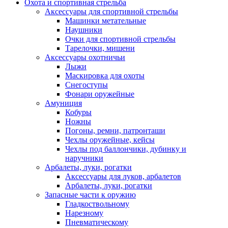
Охота и спортивная стрельба
Аксессуары для спортивной стрельбы
Машинки метательные
Наушники
Очки для спортивной стрельбы
Тарелочки, мишени
Аксессуары охотничьи
Лыжи
Маскировка для охоты
Снегоступы
Фонари оружейные
Амуниция
Кобуры
Ножны
Погоны, ремни, патронташи
Чехлы оружейные, кейсы
Чехлы под баллончики, дубинку и
наручники
Арбалеты, луки, рогатки
Аксессуары для луков, арбалетов
Арбалеты, луки, рогатки
Запасные части к оружию
Гладкоствольному
Нарезному
Пневматическому