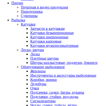
Прочее
Печатная и видео продукция
Пиротехника
Сувениры
Рыбалка
Катушки
Запчасти к катушкам
Катушки безынерционные
Катушки инерционные
Катушки карповые
Катушки мультипликаторные
Лески, шнуры
Леска
Плетёные шнуры
Шнуры нахлыстовые, подлески, бэкинги
Оборудование рыболовное
Жерлицы
Инструменты и аксессуары рыболовные
Коробки, ящики
Ледобуры
Очки
Подсачеки, садки, багры, куканы
Подставки, стойки, род-поды
Сигнализаторы
Чехлы, сумки, тубусы, вёдра