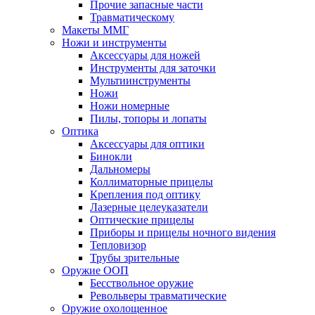
Прочие запасные части
Травматическому
Макеты ММГ
Ножи и инструменты
Аксессуары для ножей
Инструменты для заточки
Мультиинструменты
Ножи
Ножи номерные
Пилы, топоры и лопаты
Оптика
Аксессуары для оптики
Бинокли
Дальномеры
Коллиматорные прицелы
Крепления под оптику
Лазерные целеуказатели
Оптические прицелы
Приборы и прицелы ночного видения
Тепловизор
Трубы зрительные
Оружие ООП
Бесствольное оружие
Револьверы травматические
Оружие охолощенное