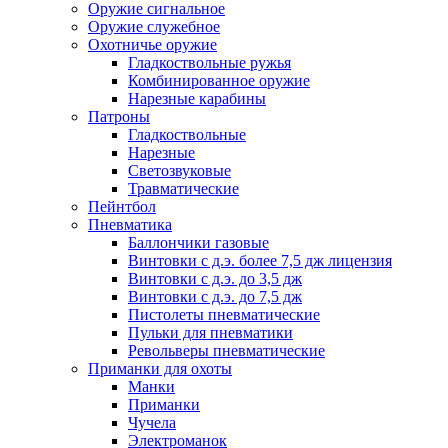
Оружие сигнальное
Оружие служебное
Охотничье оружие
Гладкоствольные ружья
Комбинированное оружие
Нарезные карабины
Патроны
Гладкоствольные
Нарезные
Светозвуковые
Травматические
Пейнтбол
Пневматика
Баллончики газовые
Винтовки с д.э. более 7,5 дж лицензия
Винтовки с д.э. до 3,5 дж
Винтовки с д.э. до 7,5 дж
Пистолеты пневматические
Пульки для пневматики
Револьверы пневматические
Приманки для охоты
Манки
Приманки
Чучела
Электроманок