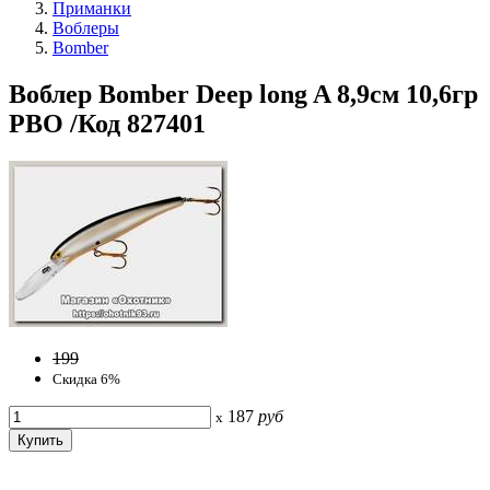
Приманки
Воблеры
Bomber
Воблер Bomber Deep long A 8,9см 10,6гр
PBO /Код 827401
199
Скидка 6%
187
руб
x