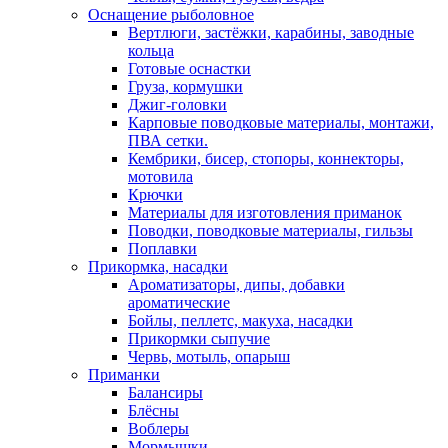
Оснащение рыболовное
Вертлюги, застёжки, карабины, заводные
кольца
Готовые оснастки
Груза, кормушки
Джиг-головки
Карповые поводковые материалы, монтажи,
ПВА сетки.
Кембрики, бисер, стопоры, коннекторы,
мотовила
Крючки
Материалы для изготовления приманок
Поводки, поводковые материалы, гильзы
Поплавки
Прикормка, насадки
Ароматизаторы, дипы, добавки
ароматические
Бойлы, пеллетс, макуха, насадки
Прикормки сыпучие
Червь, мотыль, опарыш
Приманки
Балансиры
Блёсны
Воблеры
Мормышки