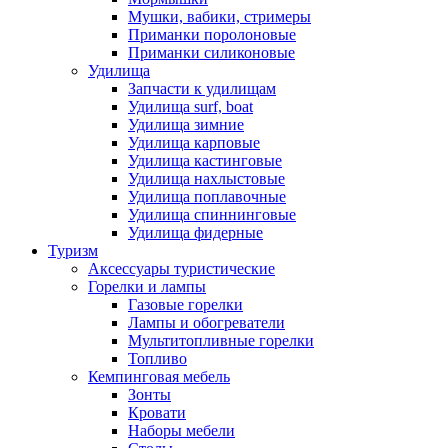
Мушки, вабики, стримеры
Приманки поролоновые
Приманки силиконовые
Удилища
Запчасти к удилищам
Удилища surf, boat
Удилища зимние
Удилища карповые
Удилища кастинговые
Удилища нахлыстовые
Удилища поплавочные
Удилища спиннинговые
Удилища фидерные
Туризм
Аксессуары туристические
Горелки и лампы
Газовые горелки
Лампы и обогреватели
Мультитопливные горелки
Топливо
Кемпинговая мебель
Зонты
Кровати
Наборы мебели