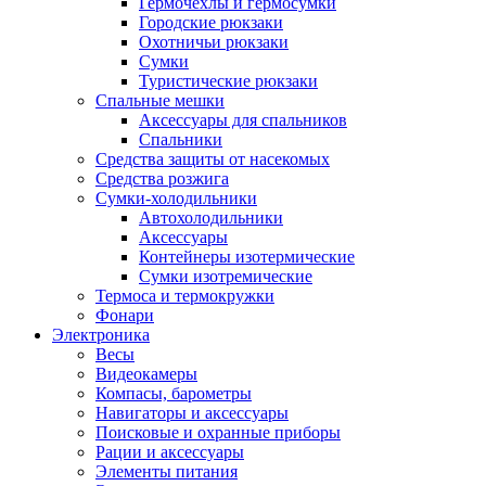
Гермочехлы и гермосумки
Городские рюкзаки
Охотничьи рюкзаки
Сумки
Туристические рюкзаки
Спальные мешки
Аксессуары для спальников
Спальники
Средства защиты от насекомых
Средства розжига
Сумки-холодильники
Автохолодильники
Аксессуары
Контейнеры изотермические
Сумки изотремические
Термоса и термокружки
Фонари
Электроника
Весы
Видеокамеры
Компасы, барометры
Навигаторы и аксессуары
Поисковые и охранные приборы
Рации и аксессуары
Элементы питания