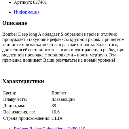
Артикул: 827401
Информация
Описание
Bomber Deep long A обладает S-образной игрой и отлично
пробуждает атакующие рефлексы крупной рыбы. При легком
твичинге приманка мечется в разные стороны. Более того,
движения её составного тела имитируют раненую рыбку, при
медленной проводке с остановками - почти мертвую. Эта
приманка поднимет Ваши результаты на новый уровень!
Характеристики
Бренд:
Bomber
Плавучесть:
плавающий
Длина, мм:
89
Вес изделия, гр:
10,6
Страна происхождения:
США
Воблер Balzer Colonel jerk 13450 110