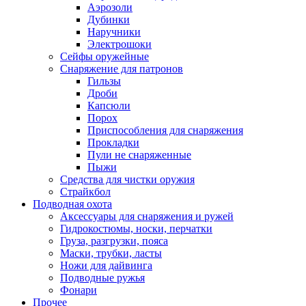
Аэрозоли
Дубинки
Наручники
Электрошоки
Сейфы оружейные
Снаряжение для патронов
Гильзы
Дроби
Капсюли
Порох
Приспособления для снаряжения
Прокладки
Пули не снаряженные
Пыжи
Средства для чистки оружия
Страйкбол
Подводная охота
Аксессуары для снаряжения и ружей
Гидрокостюмы, носки, перчатки
Груза, разгрузки, пояса
Маски, трубки, ласты
Ножи для дайвинга
Подводные ружья
Фонари
Прочее