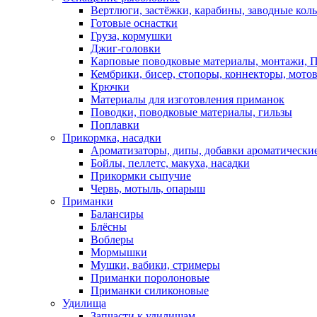
Вертлюги, застёжки, карабины, заводные кол
Готовые оснастки
Груза, кормушки
Джиг-головки
Карповые поводковые материалы, монтажи, П
Кембрики, бисер, стопоры, коннекторы, мото
Крючки
Материалы для изготовления приманок
Поводки, поводковые материалы, гильзы
Поплавки
Прикормка, насадки
Ароматизаторы, дипы, добавки ароматически
Бойлы, пеллетс, макуха, насадки
Прикормки сыпучие
Червь, мотыль, опарыш
Приманки
Балансиры
Блёсны
Воблеры
Мормышки
Мушки, вабики, стримеры
Приманки поролоновые
Приманки силиконовые
Удилища
Запчасти к удилищам