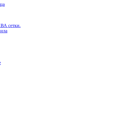
ьца
ВА сетки.
вила
е