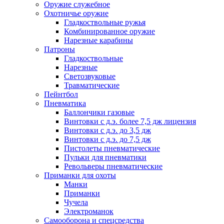
Оружие служебное
Охотничье оружие
Гладкоствольные ружья
Комбинированное оружие
Нарезные карабины
Патроны
Гладкоствольные
Нарезные
Светозвуковые
Травматические
Пейнтбол
Пневматика
Баллончики газовые
Винтовки с д.э. более 7,5 дж лицензия
Винтовки с д.э. до 3,5 дж
Винтовки с д.э. до 7,5 дж
Пистолеты пневматические
Пульки для пневматики
Револьверы пневматические
Приманки для охоты
Манки
Приманки
Чучела
Электроманок
Самооборона и спецсредства