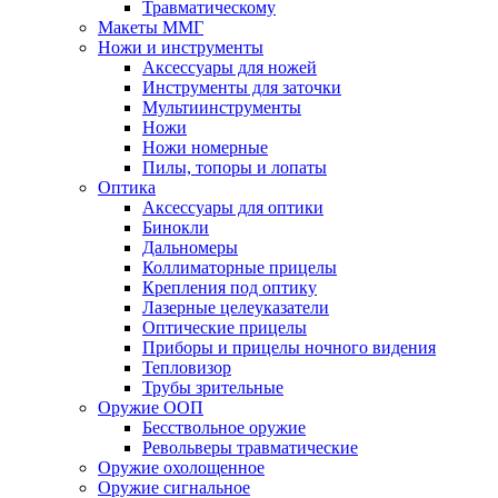
Травматическому
Макеты ММГ
Ножи и инструменты
Аксессуары для ножей
Инструменты для заточки
Мультиинструменты
Ножи
Ножи номерные
Пилы, топоры и лопаты
Оптика
Аксессуары для оптики
Бинокли
Дальномеры
Коллиматорные прицелы
Крепления под оптику
Лазерные целеуказатели
Оптические прицелы
Приборы и прицелы ночного видения
Тепловизор
Трубы зрительные
Оружие ООП
Бесствольное оружие
Револьверы травматические
Оружие охолощенное
Оружие сигнальное