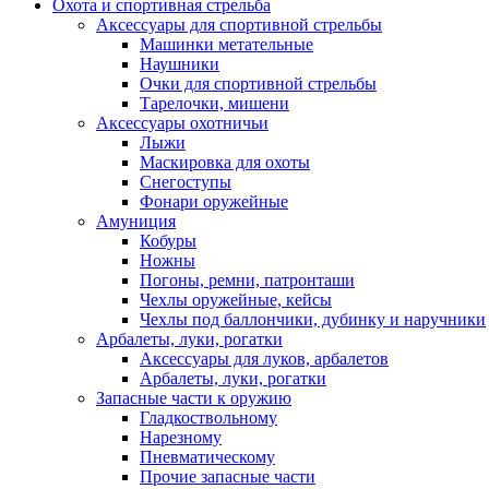
Охота и спортивная стрельба
Аксессуары для спортивной стрельбы
Машинки метательные
Наушники
Очки для спортивной стрельбы
Тарелочки, мишени
Аксессуары охотничьи
Лыжи
Маскировка для охоты
Снегоступы
Фонари оружейные
Амуниция
Кобуры
Ножны
Погоны, ремни, патронташи
Чехлы оружейные, кейсы
Чехлы под баллончики, дубинку и наручники
Арбалеты, луки, рогатки
Аксессуары для луков, арбалетов
Арбалеты, луки, рогатки
Запасные части к оружию
Гладкоствольному
Нарезному
Пневматическому
Прочие запасные части