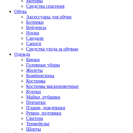
Моторы
Средства спасения
Обувь
Аксессуары для обуви
Ботинки
Вейдерсы
Носки
Сандали
Сапоги
Средства ухода за обувью
Одежда
Брюки
Головные уборы
Жилеты
Комбинезоны
Костюмы
Костюмы маскировочные
Куртки
Майки, рубашки
Перчатки
Плащи, дождевики
Ремни, подтяжки
Свитера
Термобелье
Шорты