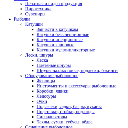
Печатная и видео продукция
Пиротехника
Сувениры
Рыбалка
Катушки
Запчасти к катушкам
Катушки безынерционные
Катушки инерционные
Катушки карповые
Катушки мультипликаторные
Лески, шнуры
Леска
Плетёные шнуры
Шнуры нахлыстовые, подлески, бэкинги
Оборудование рыболовное
Жерлицы
Инструменты и аксессуары рыболовные
Коробки, ящики
Ледобуры
Очки
Подсачеки, садки, багры, куканы
Подставки, стойки, род-поды
Сигнализаторы
Чехлы, сумки, тубусы, вёдра
Оснащение рыболовное