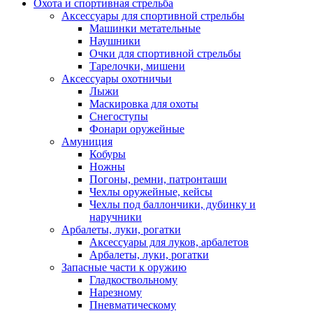
Охота и спортивная стрельба
Аксессуары для спортивной стрельбы
Машинки метательные
Наушники
Очки для спортивной стрельбы
Тарелочки, мишени
Аксессуары охотничьи
Лыжи
Маскировка для охоты
Снегоступы
Фонари оружейные
Амуниция
Кобуры
Ножны
Погоны, ремни, патронташи
Чехлы оружейные, кейсы
Чехлы под баллончики, дубинку и
наручники
Арбалеты, луки, рогатки
Аксессуары для луков, арбалетов
Арбалеты, луки, рогатки
Запасные части к оружию
Гладкоствольному
Нарезному
Пневматическому