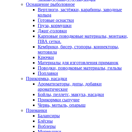
Оснащение рыболовное
Вертлюги, застёжки, карабины, заводные
кольца
Готовые оснастки
Груза, кормушки
Джиг-головки
Карповые поводковые материалы, монтажи,
ПВА сетки.
Кембрики, бисер, стопоры, коннекторы,
мотовила
Крючки
Материалы для изготовления приманок
Поводки, поводковые материалы, гильзы
Поплавки
Прикормка, насадки
Ароматизаторы, дипы, добавки
ароматические
Бойлы, пеллетс, макуха, насадки
Прикормки сыпучие
Червь, мотыль, опарыш
Приманки
Балансиры
Блёсны
Воблеры
Мормышки