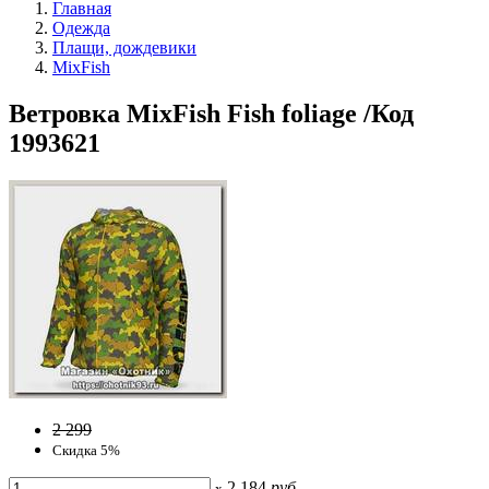
Главная
Одежда
Плащи, дождевики
MixFish
Ветровка MixFish Fish foliage /Код
1993621
2 299
Скидка 5%
2 184
руб
x