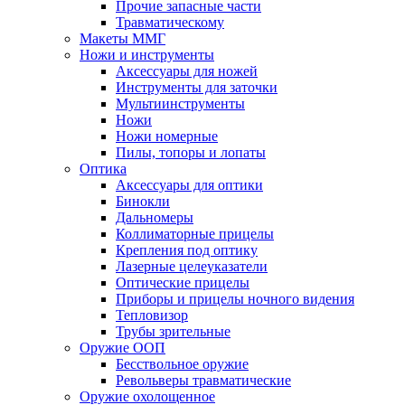
Прочие запасные части
Травматическому
Макеты ММГ
Ножи и инструменты
Аксессуары для ножей
Инструменты для заточки
Мультиинструменты
Ножи
Ножи номерные
Пилы, топоры и лопаты
Оптика
Аксессуары для оптики
Бинокли
Дальномеры
Коллиматорные прицелы
Крепления под оптику
Лазерные целеуказатели
Оптические прицелы
Приборы и прицелы ночного видения
Тепловизор
Трубы зрительные
Оружие ООП
Бесствольное оружие
Револьверы травматические
Оружие охолощенное