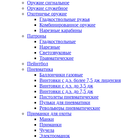
Оружие сигнальное
Оружие служебное
Охотничье оружие
Гладкоствольные ружья
Комбинированное оружие
Нарезные карабины
Патроны
Гладкоствольные
Нарезные
Светозвуковые
Травматические
Пейнтбол
Пневматика
Баллончики газовые
Винтовки с д.э. более 7,5 дж лицензия
Винтовки с д.э. до 3,5 дж
Винтовки с д.э. до 7,5 дж
Пистолеты пневматические
Пульки для пневматики
Револьверы пневматические
Приманки для охоты
Манки
Приманки
Чучела
Электроманок