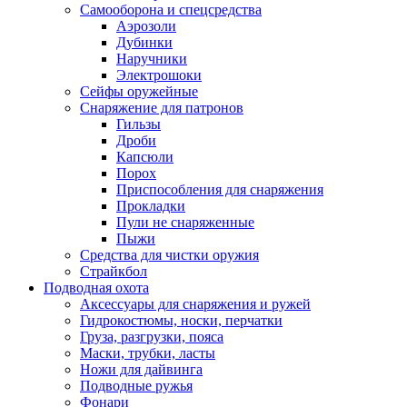
Самооборона и спецсредства
Аэрозоли
Дубинки
Наручники
Электрошоки
Сейфы оружейные
Снаряжение для патронов
Гильзы
Дроби
Капсюли
Порох
Приспособления для снаряжения
Прокладки
Пули не снаряженные
Пыжи
Средства для чистки оружия
Страйкбол
Подводная охота
Аксессуары для снаряжения и ружей
Гидрокостюмы, носки, перчатки
Груза, разгрузки, пояса
Маски, трубки, ласты
Ножи для дайвинга
Подводные ружья
Фонари