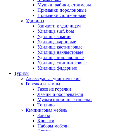
Мушки, вабики, стримеры
Приманки поролоновые
Приманки силиконовые
Удилища
Запчасти к удилищам
Удилища surf, boat
Удилища зимние
Удилища карповые
Удилища кастинговые
Удилища нахлыстовые
Удилища поплавочные
Удилища спиннинговые
Удилища фидерные
Туризм
Аксессуары туристические
Горелки и лампы
Газовые горелки
Лампы и обогреватели
Мультитопливные горелки
Топливо
Кемпинговая мебель
Зонты
Кровати
Наборы мебели