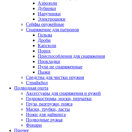
Аэрозоли
Дубинки
Наручники
Электрошоки
Сейфы оружейные
Снаряжение для патронов
Гильзы
Дроби
Капсюли
Порох
Приспособления для снаряжения
Прокладки
Пули не снаряженные
Пыжи
Средства для чистки оружия
Страйкбол
Подводная охота
Аксессуары для снаряжения и ружей
Гидрокостюмы, носки, перчатки
Груза, разгрузки, пояса
Маски, трубки, ласты
Ножи для дайвинга
Подводные ружья
Фонари
Прочее