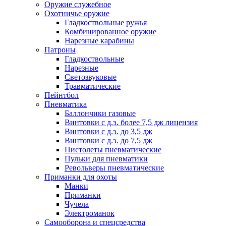
Оружие служебное
Охотничье оружие
Гладкоствольные ружья
Комбинированное оружие
Нарезные карабины
Патроны
Гладкоствольные
Нарезные
Светозвуковые
Травматические
Пейнтбол
Пневматика
Баллончики газовые
Винтовки с д.э. более 7,5 дж лицензия
Винтовки с д.э. до 3,5 дж
Винтовки с д.э. до 7,5 дж
Пистолеты пневматические
Пульки для пневматики
Револьверы пневматические
Приманки для охоты
Манки
Приманки
Чучела
Электроманок
Самооборона и спецсредства