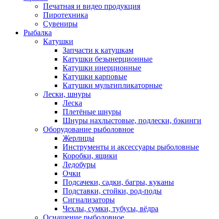
Печатная и видео продукция
Пиротехника
Сувениры
Рыбалка
Катушки
Запчасти к катушкам
Катушки безынерционные
Катушки инерционные
Катушки карповые
Катушки мультипликаторные
Лески, шнуры
Леска
Плетёные шнуры
Шнуры нахлыстовые, подлески, бэкинги
Оборудование рыболовное
Жерлицы
Инструменты и аксессуары рыболовные
Коробки, ящики
Ледобуры
Очки
Подсачеки, садки, багры, куканы
Подставки, стойки, род-поды
Сигнализаторы
Чехлы, сумки, тубусы, вёдра
Оснащение рыболовное