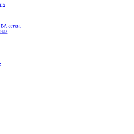
ьца
ВА сетки.
вила
е