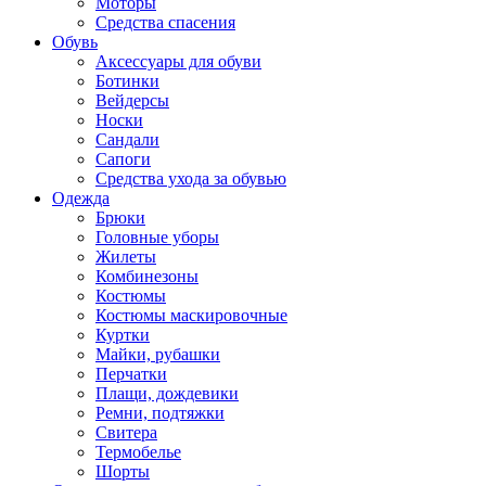
Моторы
Средства спасения
Обувь
Аксессуары для обуви
Ботинки
Вейдерсы
Носки
Сандали
Сапоги
Средства ухода за обувью
Одежда
Брюки
Головные уборы
Жилеты
Комбинезоны
Костюмы
Костюмы маскировочные
Куртки
Майки, рубашки
Перчатки
Плащи, дождевики
Ремни, подтяжки
Свитера
Термобелье
Шорты