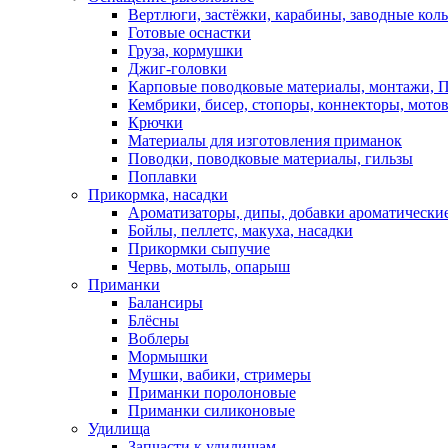
Вертлюги, застёжки, карабины, заводные кол
Готовые оснастки
Груза, кормушки
Джиг-головки
Карповые поводковые материалы, монтажи, П
Кембрики, бисер, стопоры, коннекторы, мото
Крючки
Материалы для изготовления приманок
Поводки, поводковые материалы, гильзы
Поплавки
Прикормка, насадки
Ароматизаторы, дипы, добавки ароматически
Бойлы, пеллетс, макуха, насадки
Прикормки сыпучие
Червь, мотыль, опарыш
Приманки
Балансиры
Блёсны
Воблеры
Мормышки
Мушки, вабики, стримеры
Приманки поролоновые
Приманки силиконовые
Удилища
Запчасти к удилищам