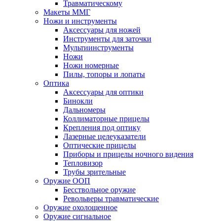
Травматическому
Макеты ММГ
Ножи и инструменты
Аксессуары для ножей
Инструменты для заточки
Мультиинструменты
Ножи
Ножи номерные
Пилы, топоры и лопаты
Оптика
Аксессуары для оптики
Бинокли
Дальномеры
Коллиматорные прицелы
Крепления под оптику
Лазерные целеуказатели
Оптические прицелы
Приборы и прицелы ночного видения
Тепловизор
Трубы зрительные
Оружие ООП
Бесствольное оружие
Револьверы травматические
Оружие охолощенное
Оружие сигнальное