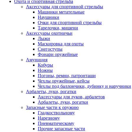
Охота и спортивная стрельба
Аксессуары для спортивной стрельбы
Машинки метательные
Наушники
Очки для спортивной стрельбы
Тарелочки, мишени
Аксессуары охотничьи
Лыжи
Маскировка для охоты
Снегоступы
Фонари оружейные
Амуниция
Кобуры
Ножны
Погоны, ремни, патронташи
Чехлы оружейные, кейсы
Чехлы под баллончики, дубинку и наручники
Арбалеты, луки, рогатки
Аксессуары для луков, арбалетов
Арбалеты, луки, рогатки
Запасные части к оружию
Гладкоствольному
Нарезному
Пневматическому
Прочие запасные части