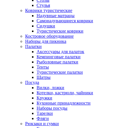
Столы
Стулья
Коврики туристические
Надувные матрацы
Самонадувающиеся коврики
Сидушки
Туристические коврики
Костровое оборудование
Наборы для пикника
Палатки
Аксессуары для палаток
Кемпинговые палатки
Рыболовные палатки
Тенты
Туристические палатки
Шатры
Посуда
Вилки, ложки
Котелки, кастрюли, чайники
Кружки
Кухонные принадлежности
Наборы посуды
Тарелки
Фляги
Рюкзаки и сумки