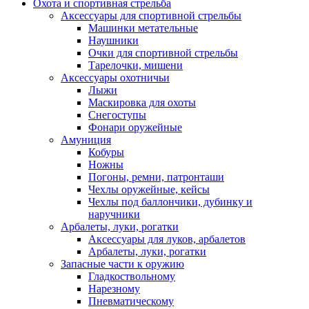
Охота и спортивная стрельба
Аксессуары для спортивной стрельбы
Машинки метательные
Наушники
Очки для спортивной стрельбы
Тарелочки, мишени
Аксессуары охотничьи
Лыжи
Маскировка для охоты
Снегоступы
Фонари оружейные
Амуниция
Кобуры
Ножны
Погоны, ремни, патронташи
Чехлы оружейные, кейсы
Чехлы под баллончики, дубинку и
наручники
Арбалеты, луки, рогатки
Аксессуары для луков, арбалетов
Арбалеты, луки, рогатки
Запасные части к оружию
Гладкоствольному
Нарезному
Пневматическому