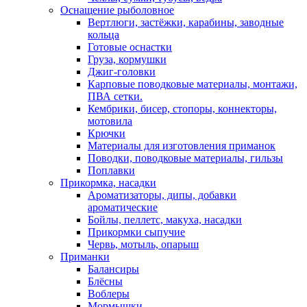
Оснащение рыболовное
Вертлюги, застёжки, карабины, заводные
кольца
Готовые оснастки
Груза, кормушки
Джиг-головки
Карповые поводковые материалы, монтажи,
ПВА сетки.
Кембрики, бисер, стопоры, коннекторы,
мотовила
Крючки
Материалы для изготовления приманок
Поводки, поводковые материалы, гильзы
Поплавки
Прикормка, насадки
Ароматизаторы, дипы, добавки
ароматические
Бойлы, пеллетс, макуха, насадки
Прикормки сыпучие
Червь, мотыль, опарыш
Приманки
Балансиры
Блёсны
Воблеры
Мормышки