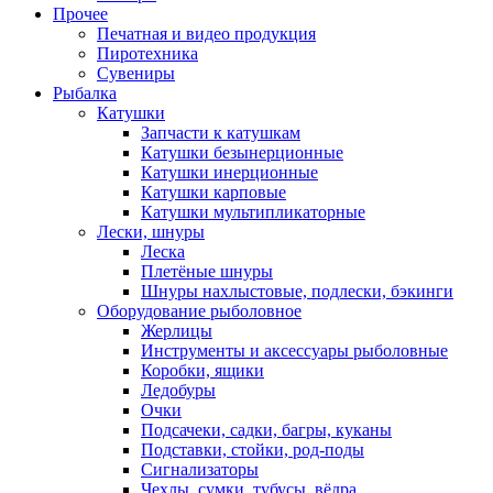
Прочее
Печатная и видео продукция
Пиротехника
Сувениры
Рыбалка
Катушки
Запчасти к катушкам
Катушки безынерционные
Катушки инерционные
Катушки карповые
Катушки мультипликаторные
Лески, шнуры
Леска
Плетёные шнуры
Шнуры нахлыстовые, подлески, бэкинги
Оборудование рыболовное
Жерлицы
Инструменты и аксессуары рыболовные
Коробки, ящики
Ледобуры
Очки
Подсачеки, садки, багры, куканы
Подставки, стойки, род-поды
Сигнализаторы
Чехлы, сумки, тубусы, вёдра