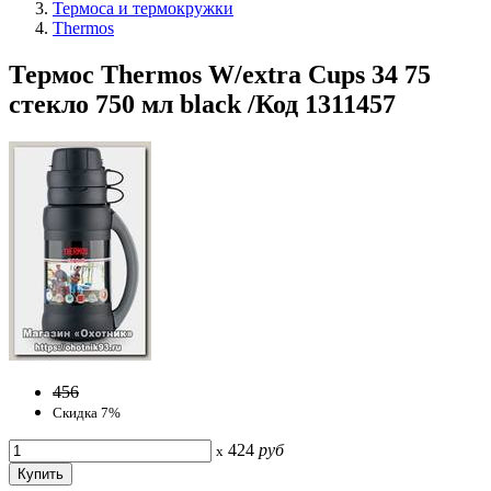
Термоса и термокружки
Thermos
Термос Thermos W/extra Cups 34 75
стекло 750 мл black /Код 1311457
456
Скидка 7%
424
руб
x