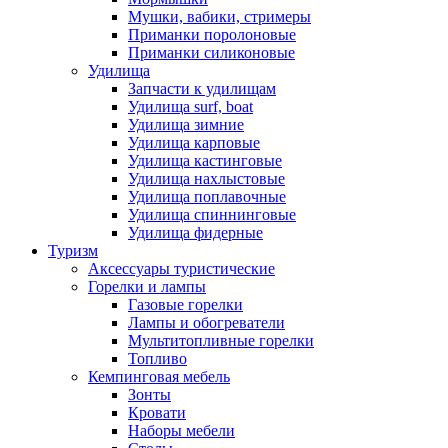
Мушки, вабики, стримеры
Приманки поролоновые
Приманки силиконовые
Удилища
Запчасти к удилищам
Удилища surf, boat
Удилища зимние
Удилища карповые
Удилища кастинговые
Удилища нахлыстовые
Удилища поплавочные
Удилища спиннинговые
Удилища фидерные
Туризм
Аксессуары туристические
Горелки и лампы
Газовые горелки
Лампы и обогреватели
Мультитопливные горелки
Топливо
Кемпинговая мебель
Зонты
Кровати
Наборы мебели