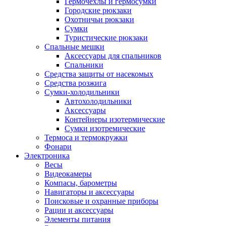
Гермочехлы и гермосумки
Городские рюкзаки
Охотничьи рюкзаки
Сумки
Туристические рюкзаки
Спальные мешки
Аксессуары для спальников
Спальники
Средства защиты от насекомых
Средства розжига
Сумки-холодильники
Автохолодильники
Аксессуары
Контейнеры изотермические
Сумки изотремические
Термоса и термокружки
Фонари
Электроника
Весы
Видеокамеры
Компасы, барометры
Навигаторы и аксессуары
Поисковые и охранные приборы
Рации и аксессуары
Элементы питания