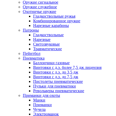
Оружие сигнальное
Оружие служебное
Охотничье оружие
Гладкоствольные ружья
Комбинированное оружие
Нарезные карабины
Патроны
Гладкоствольные
Нарезные
Светозвуковые
Травматические
Пейнтбол
Пневматика
Баллончики газовые
Винтовки с д.э. более 7,5 дж лицензия
Винтовки с д.э. до 3,5 дж
Винтовки с д.э. до 7,5 дж
Пистолеты пневматические
Пульки для пневматики
Револьверы пневматические
Приманки для охоты
Манки
Приманки
Чучела
Электроманок