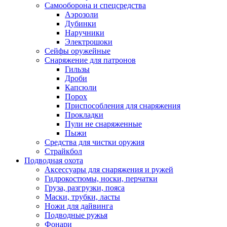
Самооборона и спецсредства
Аэрозоли
Дубинки
Наручники
Электрошоки
Сейфы оружейные
Снаряжение для патронов
Гильзы
Дроби
Капсюли
Порох
Приспособления для снаряжения
Прокладки
Пули не снаряженные
Пыжи
Средства для чистки оружия
Страйкбол
Подводная охота
Аксессуары для снаряжения и ружей
Гидрокостюмы, носки, перчатки
Груза, разгрузки, пояса
Маски, трубки, ласты
Ножи для дайвинга
Подводные ружья
Фонари