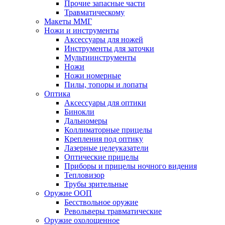
Прочие запасные части
Травматическому
Макеты ММГ
Ножи и инструменты
Аксессуары для ножей
Инструменты для заточки
Мультиинструменты
Ножи
Ножи номерные
Пилы, топоры и лопаты
Оптика
Аксессуары для оптики
Бинокли
Дальномеры
Коллиматорные прицелы
Крепления под оптику
Лазерные целеуказатели
Оптические прицелы
Приборы и прицелы ночного видения
Тепловизор
Трубы зрительные
Оружие ООП
Бесствольное оружие
Револьверы травматические
Оружие охолощенное