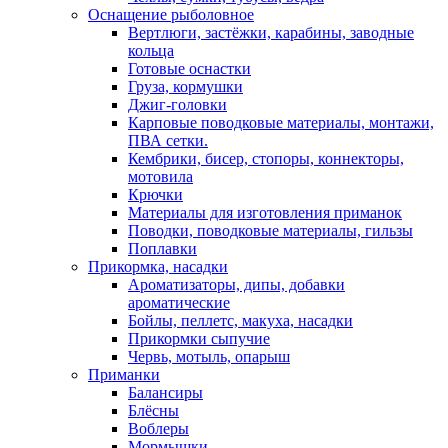
Оснащение рыболовное
Вертлюги, застёжки, карабины, заводные
кольца
Готовые оснастки
Груза, кормушки
Джиг-головки
Карповые поводковые материалы, монтажи,
ПВА сетки.
Кембрики, бисер, стопоры, коннекторы,
мотовила
Крючки
Материалы для изготовления приманок
Поводки, поводковые материалы, гильзы
Поплавки
Прикормка, насадки
Ароматизаторы, дипы, добавки
ароматические
Бойлы, пеллетс, макуха, насадки
Прикормки сыпучие
Червь, мотыль, опарыш
Приманки
Балансиры
Блёсны
Воблеры
Мормышки