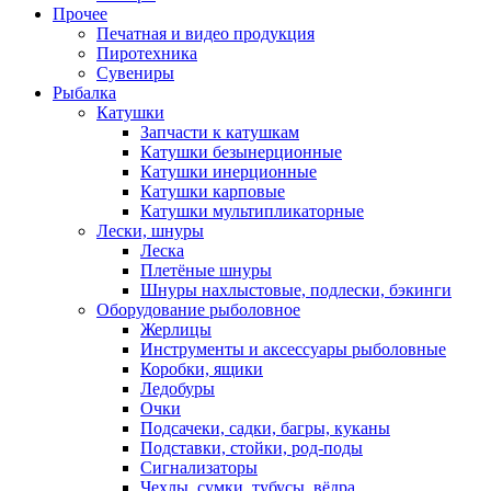
Прочее
Печатная и видео продукция
Пиротехника
Сувениры
Рыбалка
Катушки
Запчасти к катушкам
Катушки безынерционные
Катушки инерционные
Катушки карповые
Катушки мультипликаторные
Лески, шнуры
Леска
Плетёные шнуры
Шнуры нахлыстовые, подлески, бэкинги
Оборудование рыболовное
Жерлицы
Инструменты и аксессуары рыболовные
Коробки, ящики
Ледобуры
Очки
Подсачеки, садки, багры, куканы
Подставки, стойки, род-поды
Сигнализаторы
Чехлы, сумки, тубусы, вёдра