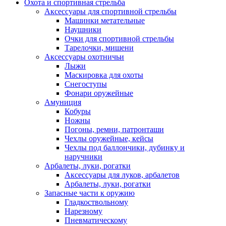
Охота и спортивная стрельба
Аксессуары для спортивной стрельбы
Машинки метательные
Наушники
Очки для спортивной стрельбы
Тарелочки, мишени
Аксессуары охотничьи
Лыжи
Маскировка для охоты
Снегоступы
Фонари оружейные
Амуниция
Кобуры
Ножны
Погоны, ремни, патронташи
Чехлы оружейные, кейсы
Чехлы под баллончики, дубинку и
наручники
Арбалеты, луки, рогатки
Аксессуары для луков, арбалетов
Арбалеты, луки, рогатки
Запасные части к оружию
Гладкоствольному
Нарезному
Пневматическому