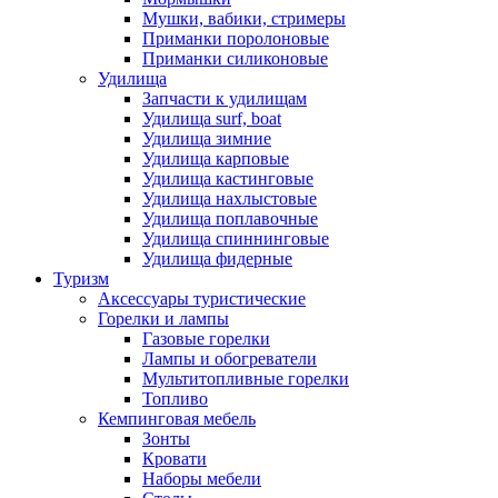
Мушки, вабики, стримеры
Приманки поролоновые
Приманки силиконовые
Удилища
Запчасти к удилищам
Удилища surf, boat
Удилища зимние
Удилища карповые
Удилища кастинговые
Удилища нахлыстовые
Удилища поплавочные
Удилища спиннинговые
Удилища фидерные
Туризм
Аксессуары туристические
Горелки и лампы
Газовые горелки
Лампы и обогреватели
Мультитопливные горелки
Топливо
Кемпинговая мебель
Зонты
Кровати
Наборы мебели