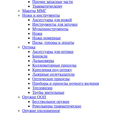
Прочие запасные части
Травматическому
Макеты ММГ
Ножи и инструменты
Аксессуары для ножей
Инструменты для заточки
Мультиинструменты
Ножи
Ножи номерные
Пилы, топоры и лопаты
Оптика
Аксессуары для оптики
Бинокли
Дальномеры
Коллиматорные прицелы
Крепления под оптику
Лазерные целеуказатели
Оптические прицелы
Приборы и прицелы ночного видения
Тепловизор
Трубы зрительные
Оружие ООП
Бесствольное оружие
Револьверы травматические
Оружие охолощенное