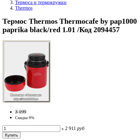
Термоса и термокружки
Thermos
Термос Thermos Thermocafe by pap1000
paprika black/red 1.01 /Код 2094457
3 199
Скидка 9%
2 911
руб
x