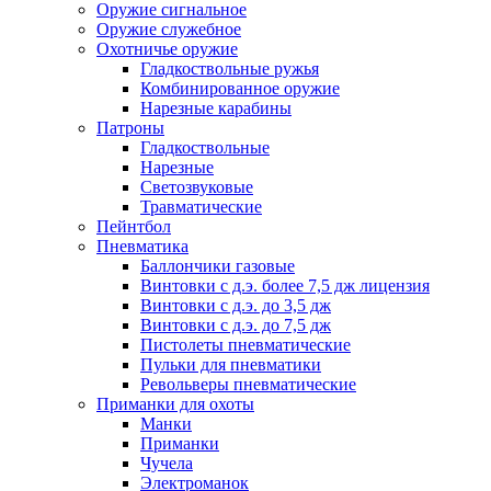
Оружие сигнальное
Оружие служебное
Охотничье оружие
Гладкоствольные ружья
Комбинированное оружие
Нарезные карабины
Патроны
Гладкоствольные
Нарезные
Светозвуковые
Травматические
Пейнтбол
Пневматика
Баллончики газовые
Винтовки с д.э. более 7,5 дж лицензия
Винтовки с д.э. до 3,5 дж
Винтовки с д.э. до 7,5 дж
Пистолеты пневматические
Пульки для пневматики
Револьверы пневматические
Приманки для охоты
Манки
Приманки
Чучела
Электроманок