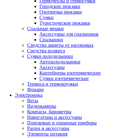
Гермочехлы и гермосумки
Городские рюкзаки
Охотничьи рюкзаки
Сумки
Туристические рюкзаки
Спальные мешки
Аксессуары для спальников
Спальники
Средства защиты от насекомых
Средства розжига
Сумки-холодильники
Автохолодильники
Аксессуары
Контейнеры изотермические
Сумки изотремические
Термоса и термокружки
Фонари
Электроника
Весы
Видеокамеры
Компасы, барометры
Навигаторы и аксессуары
Поисковые и охранные приборы
Рации и аксессуары
Элементы питания