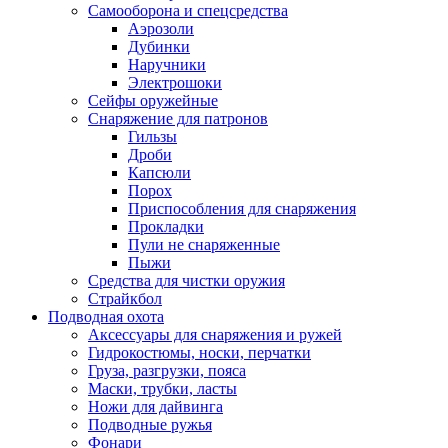
Самооборона и спецсредства
Аэрозоли
Дубинки
Наручники
Электрошоки
Сейфы оружейные
Снаряжение для патронов
Гильзы
Дроби
Капсюли
Порох
Приспособления для снаряжения
Прокладки
Пули не снаряженные
Пыжи
Средства для чистки оружия
Страйкбол
Подводная охота
Аксессуары для снаряжения и ружей
Гидрокостюмы, носки, перчатки
Груза, разгрузки, пояса
Маски, трубки, ласты
Ножи для дайвинга
Подводные ружья
Фонари