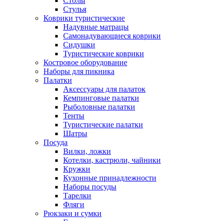
Столы
Стулья
Коврики туристические
Надувные матрацы
Самонадувающиеся коврики
Сидушки
Туристические коврики
Костровое оборудование
Наборы для пикника
Палатки
Аксессуары для палаток
Кемпинговые палатки
Рыболовные палатки
Тенты
Туристические палатки
Шатры
Посуда
Вилки, ложки
Котелки, кастрюли, чайники
Кружки
Кухонные принадлежности
Наборы посуды
Тарелки
Фляги
Рюкзаки и сумки