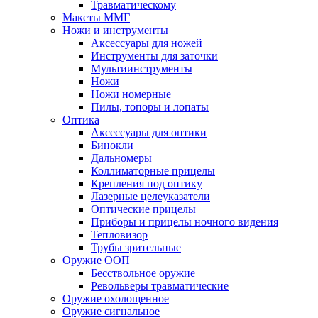
Травматическому
Макеты ММГ
Ножи и инструменты
Аксессуары для ножей
Инструменты для заточки
Мультиинструменты
Ножи
Ножи номерные
Пилы, топоры и лопаты
Оптика
Аксессуары для оптики
Бинокли
Дальномеры
Коллиматорные прицелы
Крепления под оптику
Лазерные целеуказатели
Оптические прицелы
Приборы и прицелы ночного видения
Тепловизор
Трубы зрительные
Оружие ООП
Бесствольное оружие
Револьверы травматические
Оружие охолощенное
Оружие сигнальное