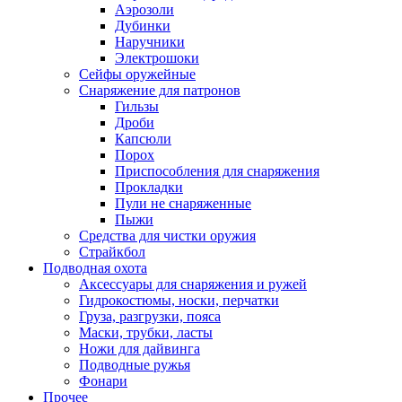
Аэрозоли
Дубинки
Наручники
Электрошоки
Сейфы оружейные
Снаряжение для патронов
Гильзы
Дроби
Капсюли
Порох
Приспособления для снаряжения
Прокладки
Пули не снаряженные
Пыжи
Средства для чистки оружия
Страйкбол
Подводная охота
Аксессуары для снаряжения и ружей
Гидрокостюмы, носки, перчатки
Груза, разгрузки, пояса
Маски, трубки, ласты
Ножи для дайвинга
Подводные ружья
Фонари
Прочее