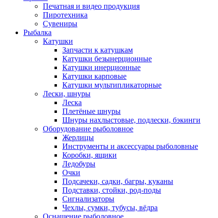
Печатная и видео продукция
Пиротехника
Сувениры
Рыбалка
Катушки
Запчасти к катушкам
Катушки безынерционные
Катушки инерционные
Катушки карповые
Катушки мультипликаторные
Лески, шнуры
Леска
Плетёные шнуры
Шнуры нахлыстовые, подлески, бэкинги
Оборудование рыболовное
Жерлицы
Инструменты и аксессуары рыболовные
Коробки, ящики
Ледобуры
Очки
Подсачеки, садки, багры, куканы
Подставки, стойки, род-поды
Сигнализаторы
Чехлы, сумки, тубусы, вёдра
Оснащение рыболовное