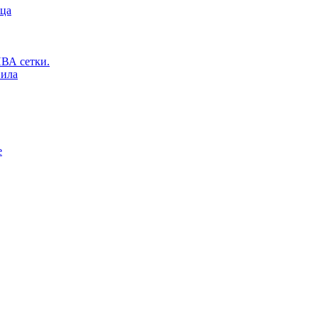
ьца
ВА сетки.
вила
е