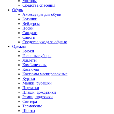
Моторы
Средства спасения
Обувь
Аксессуары для обуви
Ботинки
Вейдерсы
Носки
Сандали
Сапоги
Средства ухода за обувью
Одежда
Брюки
Головные уборы
Жилеты
Комбинезоны
Костюмы
Костюмы маскировочные
Куртки
Майки, рубашки
Перчатки
Плащи, дождевики
Ремни, подтяжки
Свитера
Термобелье
Шорты