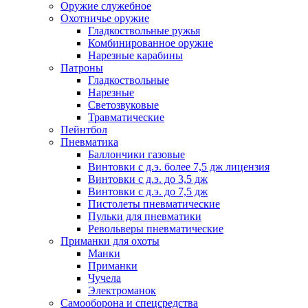
Оружие служебное
Охотничье оружие
Гладкоствольные ружья
Комбинированное оружие
Нарезные карабины
Патроны
Гладкоствольные
Нарезные
Светозвуковые
Травматические
Пейнтбол
Пневматика
Баллончики газовые
Винтовки с д.э. более 7,5 дж лицензия
Винтовки с д.э. до 3,5 дж
Винтовки с д.э. до 7,5 дж
Пистолеты пневматические
Пульки для пневматики
Револьверы пневматические
Приманки для охоты
Манки
Приманки
Чучела
Электроманок
Самооборона и спецсредства