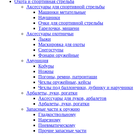
Охота и спортивная стрельба
Аксессуары для спортивной стрельбы
Машинки метательные
Наушники
Очки для спортивной стрельбы
Тарелочки, мишени
Аксессуары охотничьи
Лыжи
Маскировка для охоты
Снегоступы
Фонари оружейные
Амуниция
Кобуры
Ножны
Погоны, ремни, патронташи
Чехлы оружейные, кейсы
Чехлы под баллончики, дубинку и наручники
Арбалеты, луки, рогатки
Аксессуары для луков, арбалетов
Арбалеты, луки, рогатки
Запасные части к оружию
Гладкоствольному
Нарезному
Пневматическому
Прочие запасные части