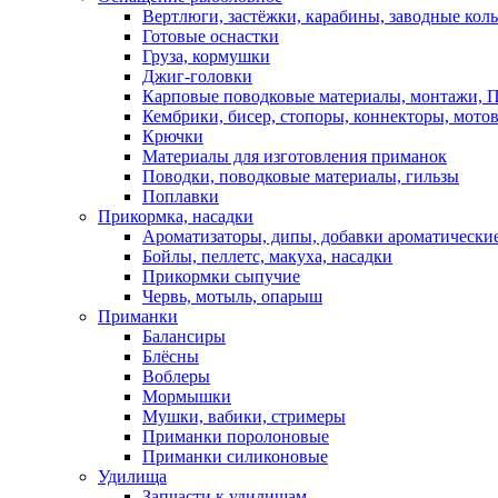
Вертлюги, застёжки, карабины, заводные кол
Готовые оснастки
Груза, кормушки
Джиг-головки
Карповые поводковые материалы, монтажи, П
Кембрики, бисер, стопоры, коннекторы, мото
Крючки
Материалы для изготовления приманок
Поводки, поводковые материалы, гильзы
Поплавки
Прикормка, насадки
Ароматизаторы, дипы, добавки ароматически
Бойлы, пеллетс, макуха, насадки
Прикормки сыпучие
Червь, мотыль, опарыш
Приманки
Балансиры
Блёсны
Воблеры
Мормышки
Мушки, вабики, стримеры
Приманки поролоновые
Приманки силиконовые
Удилища
Запчасти к удилищам