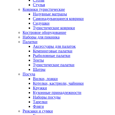
Столы
Стулья
Коврики туристические
Надувные матрацы
Самонадувающиеся коврики
Сидушки
Туристические коврики
Костровое оборудование
Наборы для пикника
Палатки
Аксессуары для палаток
Кемпинговые палатки
Рыболовные палатки
Тенты
Туристические палатки
Шатры
Посуда
Вилки, ложки
Котелки, кастрюли, чайники
Кружки
Кухонные принадлежности
Наборы посуды
Тарелки
Фляги
Рюкзаки и сумки