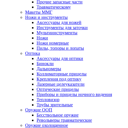
Прочие запасные части
Травматическому
Макеты ММГ
Ножи и инструменты
Аксессуары для ножей
Инструменты для заточки
Мультиинструменты
Ножи
Ножи номерные
Пилы, топоры и лопаты
Оптика
Аксессуары для оптики
Бинокли
Дальномеры
Коллиматорные прицелы
Крепления под оптику
Лазерные целеуказатели
Оптические прицелы
Приборы и прицелы ночного видения
Тепловизор
Трубы зрительные
Оружие ООП
Бесствольное оружие
Револьверы травматические
Оружие охолощенное