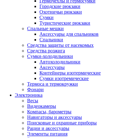
Гермочехлы и гермосумки
Городские рюкзаки
Охотничьи рюкзаки
Сумки
Туристические рюкзаки
Спальные мешки
Аксессуары для спальников
Спальники
Средства защиты от насекомых
Средства розжига
Сумки-холодильники
Автохолодильники
Аксессуары
Контейнеры изотермические
Сумки изотремические
Термоса и термокружки
Фонари
Электроника
Весы
Видеокамеры
Компасы, барометры
Навигаторы и аксессуары
Поисковые и охранные приборы
Рации и аксессуары
Элементы питания