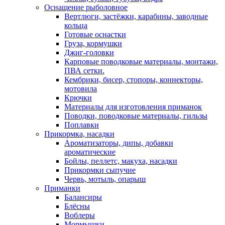
Оснащение рыболовное
Вертлюги, застёжки, карабины, заводные
кольца
Готовые оснастки
Груза, кормушки
Джиг-головки
Карповые поводковые материалы, монтажи,
ПВА сетки.
Кембрики, бисер, стопоры, коннекторы,
мотовила
Крючки
Материалы для изготовления приманок
Поводки, поводковые материалы, гильзы
Поплавки
Прикормка, насадки
Ароматизаторы, дипы, добавки
ароматические
Бойлы, пеллетс, макуха, насадки
Прикормки сыпучие
Червь, мотыль, опарыш
Приманки
Балансиры
Блёсны
Воблеры
Мормышки