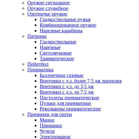
Оружие сигнальное
Оружие служебное
Охотничье оружие
Гладкоствольные ружья
Комбинированное оружие
Нарезные карабины
Патроны
Гладкоствольные
Нарезные
Светозвуковые
Травматические
Пейнтбол
Пневматика
Баллончики газовые
Винтовки с д.э. более 7,5 дж лицензия
Винтовки с д.э. до 3,5 дж
Винтовки с д.э. до 7,5 дж
Пистолеты пневматические
Пульки для пневматики
Револьверы пневматические
Приманки для охоты
Манки
Приманки
Чучела
Электроманок