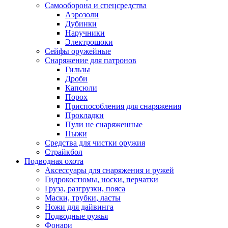
Самооборона и спецсредства
Аэрозоли
Дубинки
Наручники
Электрошоки
Сейфы оружейные
Снаряжение для патронов
Гильзы
Дроби
Капсюли
Порох
Приспособления для снаряжения
Прокладки
Пули не снаряженные
Пыжи
Средства для чистки оружия
Страйкбол
Подводная охота
Аксессуары для снаряжения и ружей
Гидрокостюмы, носки, перчатки
Груза, разгрузки, пояса
Маски, трубки, ласты
Ножи для дайвинга
Подводные ружья
Фонари