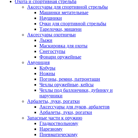
Охота и спортивная стрельба
Аксессуары для спортивной стрельбы
Машинки метательные
Наушники
Очки для спортивной стрельбы
Тарелочки, мишени
Аксессуары охотничьи
Лыжи
Маскировка для охоты
Снегоступы
Фонари оружейные
Амуниция
Кобуры
Ножны
Погоны, ремни, патронташи
Чехлы оружейные, кейсы
Чехлы под баллончики, дубинку и
наручники
Арбалеты, луки, рогатки
Аксессуары для луков, арбалетов
Арбалеты, луки, рогатки
Запасные части к оружию
Гладкоствольному
Нарезному
Пневматическому