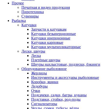
Прочее
Печатная и видео продукция
Пиротехника
Сувениры
Рыбалка
Катушки
Запчасти к катушкам
Катушки безынерционные
Катушки инерционные
Катушки карповые
Катушки мультипликаторные
Лески, шнуры
Леска
Плетёные шнуры
Шнуры нахлыстовые, подлески, бэкинги
Оборудование рыболовное
Жерлицы
Инструменты и аксессуары рыболовные
Коробки, ящики
Ледобуры
Очки
Подсачеки, садки, багры, куканы
Подставки, стойки, род-поды
Сигнализаторы
Чехлы, сумки, тубусы, вёдра