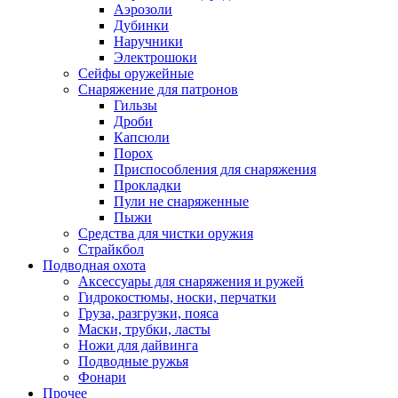
Аэрозоли
Дубинки
Наручники
Электрошоки
Сейфы оружейные
Снаряжение для патронов
Гильзы
Дроби
Капсюли
Порох
Приспособления для снаряжения
Прокладки
Пули не снаряженные
Пыжи
Средства для чистки оружия
Страйкбол
Подводная охота
Аксессуары для снаряжения и ружей
Гидрокостюмы, носки, перчатки
Груза, разгрузки, пояса
Маски, трубки, ласты
Ножи для дайвинга
Подводные ружья
Фонари
Прочее