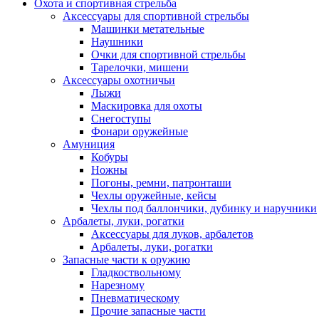
Охота и спортивная стрельба
Аксессуары для спортивной стрельбы
Машинки метательные
Наушники
Очки для спортивной стрельбы
Тарелочки, мишени
Аксессуары охотничьи
Лыжи
Маскировка для охоты
Снегоступы
Фонари оружейные
Амуниция
Кобуры
Ножны
Погоны, ремни, патронташи
Чехлы оружейные, кейсы
Чехлы под баллончики, дубинку и наручники
Арбалеты, луки, рогатки
Аксессуары для луков, арбалетов
Арбалеты, луки, рогатки
Запасные части к оружию
Гладкоствольному
Нарезному
Пневматическому
Прочие запасные части