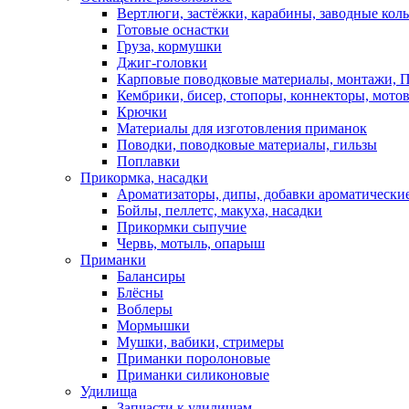
Вертлюги, застёжки, карабины, заводные кол
Готовые оснастки
Груза, кормушки
Джиг-головки
Карповые поводковые материалы, монтажи, П
Кембрики, бисер, стопоры, коннекторы, мото
Крючки
Материалы для изготовления приманок
Поводки, поводковые материалы, гильзы
Поплавки
Прикормка, насадки
Ароматизаторы, дипы, добавки ароматически
Бойлы, пеллетс, макуха, насадки
Прикормки сыпучие
Червь, мотыль, опарыш
Приманки
Балансиры
Блёсны
Воблеры
Мормышки
Мушки, вабики, стримеры
Приманки поролоновые
Приманки силиконовые
Удилища
Запчасти к удилищам