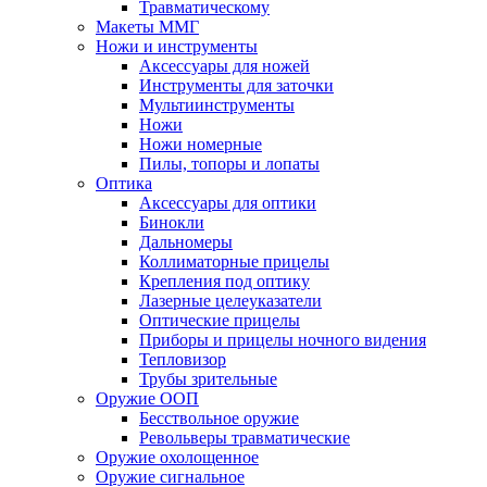
Травматическому
Макеты ММГ
Ножи и инструменты
Аксессуары для ножей
Инструменты для заточки
Мультиинструменты
Ножи
Ножи номерные
Пилы, топоры и лопаты
Оптика
Аксессуары для оптики
Бинокли
Дальномеры
Коллиматорные прицелы
Крепления под оптику
Лазерные целеуказатели
Оптические прицелы
Приборы и прицелы ночного видения
Тепловизор
Трубы зрительные
Оружие ООП
Бесствольное оружие
Револьверы травматические
Оружие охолощенное
Оружие сигнальное