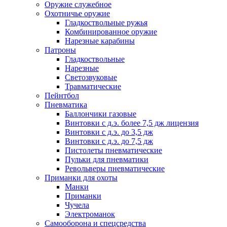
Оружие служебное
Охотничье оружие
Гладкоствольные ружья
Комбинированное оружие
Нарезные карабины
Патроны
Гладкоствольные
Нарезные
Светозвуковые
Травматические
Пейнтбол
Пневматика
Баллончики газовые
Винтовки с д.э. более 7,5 дж лицензия
Винтовки с д.э. до 3,5 дж
Винтовки с д.э. до 7,5 дж
Пистолеты пневматические
Пульки для пневматики
Револьверы пневматические
Приманки для охоты
Манки
Приманки
Чучела
Электроманок
Самооборона и спецсредства