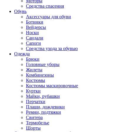
Моторы
Средства спасения
Обувь
Аксессуары для обуви
Ботинки
Вейдерсы
Носки
Сандали
Сапоги
Средства ухода за обувью
Одежда
Брюки
Головные уборы
Жилеты
Комбинезоны
Костюмы
Костюмы маскировочные
Куртки
Майки, рубашки
Перчатки
Плащи, дождевики
Ремни, подтяжки
Свитера
Термобелье
Шорты