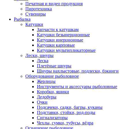
Печатная и видео продукция
Пиротехника
Сувениры
Рыбалка
Катушки
Запчасти к катушкам
Катушки безынерционные
Катушки инерционные
Катушки карповые
Катушки мультипликаторные
Лески, шнуры
Леска
Плетёные шнуры
Шнуры нахлыстовые, подлески, бэкинги
Оборудование рыболовное
Жерлицы
Инструменты и аксессуары рыболовные
Коробки, ящики
Ледобуры
Очки
Подсачеки, садки, багры, куканы
Подставки, стойки, род-поды
Сигнализаторы
Чехлы, сумки, тубусы, вёдра
Оснащение рыболовное