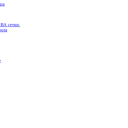
ьца
ВА сетки.
вила
е