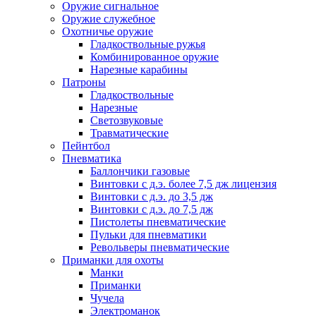
Оружие сигнальное
Оружие служебное
Охотничье оружие
Гладкоствольные ружья
Комбинированное оружие
Нарезные карабины
Патроны
Гладкоствольные
Нарезные
Светозвуковые
Травматические
Пейнтбол
Пневматика
Баллончики газовые
Винтовки с д.э. более 7,5 дж лицензия
Винтовки с д.э. до 3,5 дж
Винтовки с д.э. до 7,5 дж
Пистолеты пневматические
Пульки для пневматики
Револьверы пневматические
Приманки для охоты
Манки
Приманки
Чучела
Электроманок