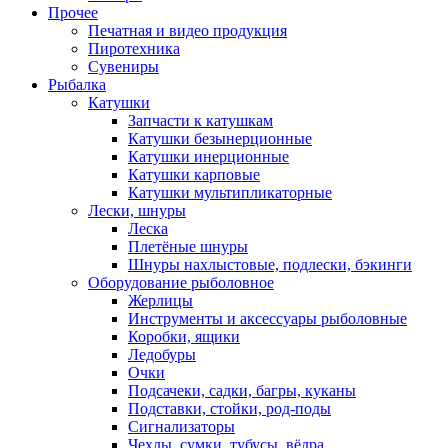
Прочее
Печатная и видео продукция
Пиротехника
Сувениры
Рыбалка
Катушки
Запчасти к катушкам
Катушки безынерционные
Катушки инерционные
Катушки карповые
Катушки мультипликаторные
Лески, шнуры
Леска
Плетёные шнуры
Шнуры нахлыстовые, подлески, бэкинги
Оборудование рыболовное
Жерлицы
Инструменты и аксессуары рыболовные
Коробки, ящики
Ледобуры
Очки
Подсачеки, садки, багры, куканы
Подставки, стойки, род-поды
Сигнализаторы
Чехлы, сумки, тубусы, вёдра