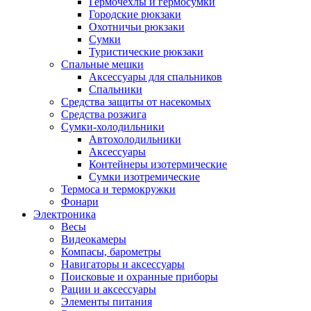
Гермочехлы и гермосумки
Городские рюкзаки
Охотничьи рюкзаки
Сумки
Туристические рюкзаки
Спальные мешки
Аксессуары для спальников
Спальники
Средства защиты от насекомых
Средства розжига
Сумки-холодильники
Автохолодильники
Аксессуары
Контейнеры изотермические
Сумки изотремические
Термоса и термокружки
Фонари
Электроника
Весы
Видеокамеры
Компасы, барометры
Навигаторы и аксессуары
Поисковые и охранные приборы
Рации и аксессуары
Элементы питания