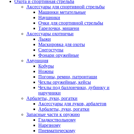
Охота и спортивная стрельба
Аксессуары для спортивной стрельбы
Машинки метательные
Наушники
Очки для спортивной стрельбы
Тарелочки, мишени
Аксессуары охотничьи
Лыжи
Маскировка для охоты
Снегоступы
Фонари оружейные
Амуниция
Кобуры
Ножны
Погоны, ремни, патронташи
Чехлы оружейные, кейсы
Чехлы под баллончики, дубинку и
наручники
Арбалеты, луки, рогатки
Аксессуары для луков, арбалетов
Арбалеты, луки, рогатки
Запасные части к оружию
Гладкоствольному
Нарезному
Пневматическому