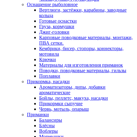
Оснащение рыболовное
Вертлюги, застёжки, карабины, заводные
кольца
Готовые оснастки
Груза, кормушки
Джиг-головки
Карповые поводковые материалы, монтажи,
ПВА сетки.
Кембрики, бисер, стопоры, коннекторы,
мотовила
Крючки
Материалы для изготовления приманок
Поводки, поводковые материалы, гильзы
Поплавки
Прикормка, насадки
Ароматизаторы, дипы, добавки
ароматические
Бойлы, пеллетс, макуха, насадки
Прикормки сыпучие
Червь, мотыль, опарыш
Приманки
Балансиры
Блёсны
Воблеры
Мормышки