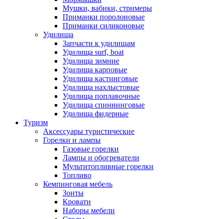
Мушки, вабики, стримеры
Приманки поролоновые
Приманки силиконовые
Удилища
Запчасти к удилищам
Удилища surf, boat
Удилища зимние
Удилища карповые
Удилища кастинговые
Удилища нахлыстовые
Удилища поплавочные
Удилища спиннинговые
Удилища фидерные
Туризм
Аксессуары туристические
Горелки и лампы
Газовые горелки
Лампы и обогреватели
Мультитопливные горелки
Топливо
Кемпинговая мебель
Зонты
Кровати
Наборы мебели