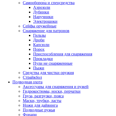
Самооборона и спецсредства
Аэрозоли
Дубинки
Наручники
Электрошоки
Сейфы оружейные
Снаряжение для патронов
Гильзы
Дроби
Капсюли
Порох
Приспособления для снаряжения
Прокладки
Пули не снаряженные
Пыжи
Средства для чистки оружия
Страйкбол
Подводная охота
Аксессуары для снаряжения и ружей
Гидрокостюмы, носки, перчатки
Груза, разгрузки, пояса
Маски, трубки, ласты
Ножи для дайвинга
Подводные ружья
Фонари