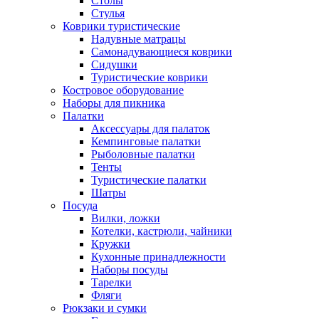
Столы
Стулья
Коврики туристические
Надувные матрацы
Самонадувающиеся коврики
Сидушки
Туристические коврики
Костровое оборудование
Наборы для пикника
Палатки
Аксессуары для палаток
Кемпинговые палатки
Рыболовные палатки
Тенты
Туристические палатки
Шатры
Посуда
Вилки, ложки
Котелки, кастрюли, чайники
Кружки
Кухонные принадлежности
Наборы посуды
Тарелки
Фляги
Рюкзаки и сумки