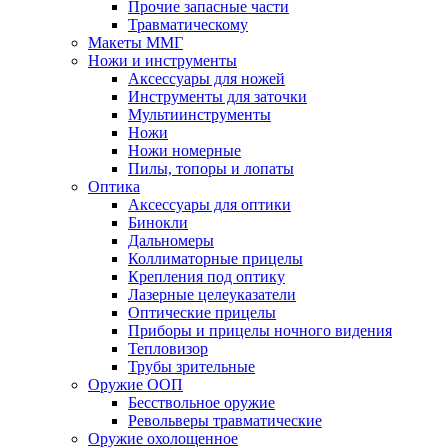
Прочие запасные части
Травматическому
Макеты ММГ
Ножи и инструменты
Аксессуары для ножей
Инструменты для заточки
Мультиинструменты
Ножи
Ножи номерные
Пилы, топоры и лопаты
Оптика
Аксессуары для оптики
Бинокли
Дальномеры
Коллиматорные прицелы
Крепления под оптику
Лазерные целеуказатели
Оптические прицелы
Приборы и прицелы ночного видения
Тепловизор
Трубы зрительные
Оружие ООП
Бесствольное оружие
Револьверы травматические
Оружие охолощенное