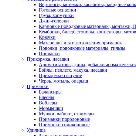
Вертлюги, застёжки, карабины, заводные кол
Готовые оснастки
Груза, кормушки
Джиг-головки
Карповые поводковые материалы, монтажи, П
Кембрики, бисер, стопоры, коннекторы, мото
Крючки
Материалы для изготовления приманок
Поводки, поводковые материалы, гильзы
Поплавки
Прикормка, насадки
Ароматизаторы, дипы, добавки ароматически
Бойлы, пеллетс, макуха, насадки
Прикормки сыпучие
Червь, мотыль, опарыш
Приманки
Балансиры
Блёсны
Воблеры
Мормышки
Мушки, вабики, стримеры
Приманки поролоновые
Приманки силиконовые
Удилища
Запчасти к удилищам