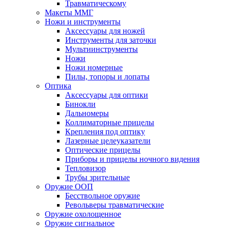
Травматическому
Макеты ММГ
Ножи и инструменты
Аксессуары для ножей
Инструменты для заточки
Мультиинструменты
Ножи
Ножи номерные
Пилы, топоры и лопаты
Оптика
Аксессуары для оптики
Бинокли
Дальномеры
Коллиматорные прицелы
Крепления под оптику
Лазерные целеуказатели
Оптические прицелы
Приборы и прицелы ночного видения
Тепловизор
Трубы зрительные
Оружие ООП
Бесствольное оружие
Револьверы травматические
Оружие охолощенное
Оружие сигнальное