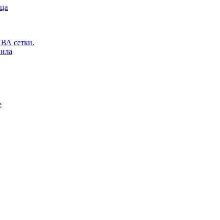
ьца
ВА сетки.
вила
е