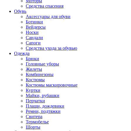
Моторы
Средства спасения
Обувь
Аксессуары для обуви
Ботинки
Вейдерсы
Носки
Сандали
Сапоги
Средства ухода за обувью
Одежда
Брюки
Головные уборы
Жилеты
Комбинезоны
Костюмы
Костюмы маскировочные
Куртки
Майки, рубашки
Перчатки
Плащи, дождевики
Ремни, подтяжки
Свитера
Термобелье
Шорты