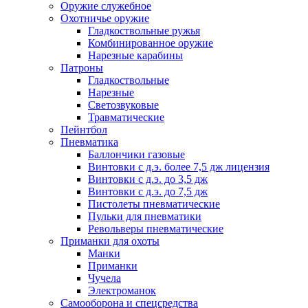
Оружие служебное
Охотничье оружие
Гладкоствольные ружья
Комбинированное оружие
Нарезные карабины
Патроны
Гладкоствольные
Нарезные
Светозвуковые
Травматические
Пейнтбол
Пневматика
Баллончики газовые
Винтовки с д.э. более 7,5 дж лицензия
Винтовки с д.э. до 3,5 дж
Винтовки с д.э. до 7,5 дж
Пистолеты пневматические
Пульки для пневматики
Револьверы пневматические
Приманки для охоты
Манки
Приманки
Чучела
Электроманок
Самооборона и спецсредства