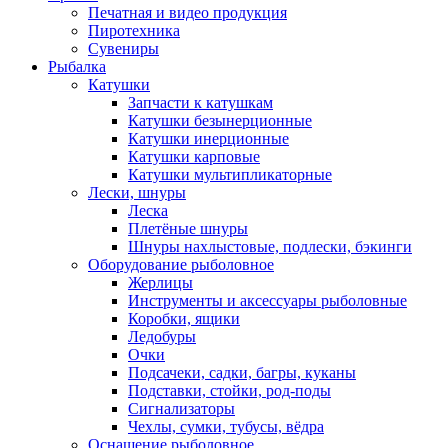
Печатная и видео продукция
Пиротехника
Сувениры
Рыбалка
Катушки
Запчасти к катушкам
Катушки безынерционные
Катушки инерционные
Катушки карповые
Катушки мультипликаторные
Лески, шнуры
Леска
Плетёные шнуры
Шнуры нахлыстовые, подлески, бэкинги
Оборудование рыболовное
Жерлицы
Инструменты и аксессуары рыболовные
Коробки, ящики
Ледобуры
Очки
Подсачеки, садки, багры, куканы
Подставки, стойки, род-поды
Сигнализаторы
Чехлы, сумки, тубусы, вёдра
Оснащение рыболовное