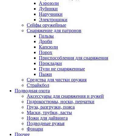
Аэрозоли
Дубинки
Наручники
Электрошоки
Сейфы оружейные
Снаряжение для патронов
Гильзы
Дроби
Капсюли
Порох
Приспособления для снаряжения
Прокладки
Пули не снаряженные
Пыжи
Средства для чистки оружия
Страйкбол
Подводная охота
Аксессуары для снаряжения и ружей
Гидрокостюмы, носки, перчатки
Груза, разгрузки, пояса
Маски, трубки, ласты
Ножи для дайвинга
Подводные ружья
Фонари
Прочее