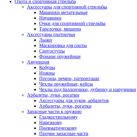
Охота и спортивная стрельба
Аксессуары для спортивной стрельбы
Машинки метательные
Наушники
Очки для спортивной стрельбы
Тарелочки, мишени
Аксессуары охотничьи
Лыжи
Маскировка для охоты
Снегоступы
Фонари оружейные
Амуниция
Кобуры
Ножны
Погоны, ремни, патронташи
Чехлы оружейные, кейсы
Чехлы под баллончики, дубинку и наручники
Арбалеты, луки, рогатки
Аксессуары для луков, арбалетов
Арбалеты, луки, рогатки
Запасные части к оружию
Гладкоствольному
Нарезному
Пневматическому
Прочие запасные части