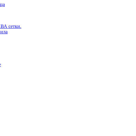
ьца
ВА сетки.
вила
е