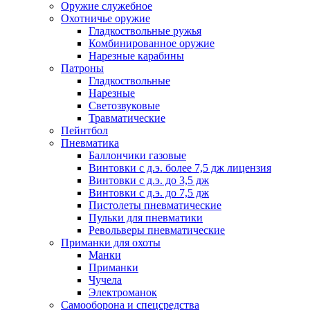
Оружие служебное
Охотничье оружие
Гладкоствольные ружья
Комбинированное оружие
Нарезные карабины
Патроны
Гладкоствольные
Нарезные
Светозвуковые
Травматические
Пейнтбол
Пневматика
Баллончики газовые
Винтовки с д.э. более 7,5 дж лицензия
Винтовки с д.э. до 3,5 дж
Винтовки с д.э. до 7,5 дж
Пистолеты пневматические
Пульки для пневматики
Револьверы пневматические
Приманки для охоты
Манки
Приманки
Чучела
Электроманок
Самооборона и спецсредства