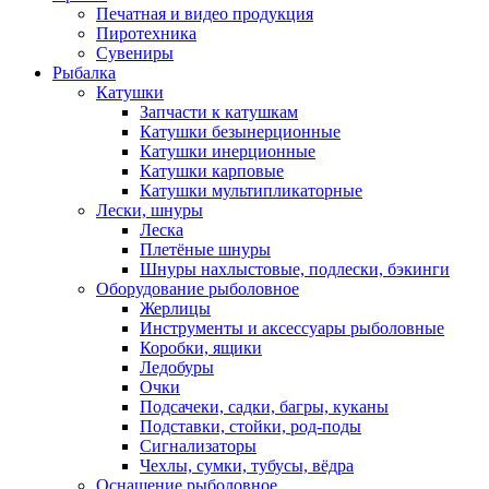
Печатная и видео продукция
Пиротехника
Сувениры
Рыбалка
Катушки
Запчасти к катушкам
Катушки безынерционные
Катушки инерционные
Катушки карповые
Катушки мультипликаторные
Лески, шнуры
Леска
Плетёные шнуры
Шнуры нахлыстовые, подлески, бэкинги
Оборудование рыболовное
Жерлицы
Инструменты и аксессуары рыболовные
Коробки, ящики
Ледобуры
Очки
Подсачеки, садки, багры, куканы
Подставки, стойки, род-поды
Сигнализаторы
Чехлы, сумки, тубусы, вёдра
Оснащение рыболовное