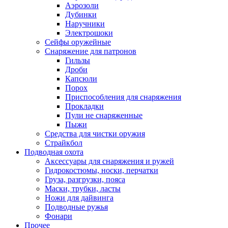
Аэрозоли
Дубинки
Наручники
Электрошоки
Сейфы оружейные
Снаряжение для патронов
Гильзы
Дроби
Капсюли
Порох
Приспособления для снаряжения
Прокладки
Пули не снаряженные
Пыжи
Средства для чистки оружия
Страйкбол
Подводная охота
Аксессуары для снаряжения и ружей
Гидрокостюмы, носки, перчатки
Груза, разгрузки, пояса
Маски, трубки, ласты
Ножи для дайвинга
Подводные ружья
Фонари
Прочее