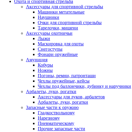
Охота и спортивная стрельба
Аксессуары для спортивной стрельбы
Машинки метательные
Наушники
Очки для спортивной стрельбы
Тарелочки, мишени
Аксессуары охотничьи
Лыжи
Маскировка для охоты
Снегоступы
Фонари оружейные
Амуниция
Кобуры
Ножны
Погоны, ремни, патронташи
Чехлы оружейные, кейсы
Чехлы под баллончики, дубинку и наручники
Арбалеты, луки, рогатки
Аксессуары для луков, арбалетов
Арбалеты, луки, рогатки
Запасные части к оружию
Гладкоствольному
Нарезному
Пневматическому
Прочие запасные части