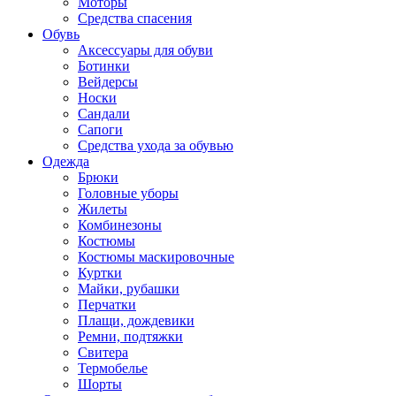
Моторы
Средства спасения
Обувь
Аксессуары для обуви
Ботинки
Вейдерсы
Носки
Сандали
Сапоги
Средства ухода за обувью
Одежда
Брюки
Головные уборы
Жилеты
Комбинезоны
Костюмы
Костюмы маскировочные
Куртки
Майки, рубашки
Перчатки
Плащи, дождевики
Ремни, подтяжки
Свитера
Термобелье
Шорты