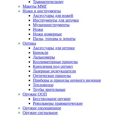
Травматическому
Макеты ММГ
Ножи и инструменты
Аксессуары для ножей
Инструменты для заточки
Мультиинструменты
Ножи
Ножи номерные
Пилы, топоры и лопаты
Оптика
Аксессуары для оптики
Бинокли
Дальномеры
Коллиматорные прицелы
Крепления под оптику
Лазерные целеуказатели
Оптические прицелы
Приборы и прицелы ночного видения
Тепловизор
Трубы зрительные
Оружие ООП
Бесствольное оружие
Револьверы травматические
Оружие охолощенное
Оружие сигнальное