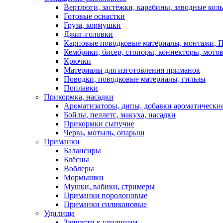
Вертлюги, застёжки, карабины, заводные кол
Готовые оснастки
Груза, кормушки
Джиг-головки
Карповые поводковые материалы, монтажи, П
Кембрики, бисер, стопоры, коннекторы, мото
Крючки
Материалы для изготовления приманок
Поводки, поводковые материалы, гильзы
Поплавки
Прикормка, насадки
Ароматизаторы, дипы, добавки ароматически
Бойлы, пеллетс, макуха, насадки
Прикормки сыпучие
Червь, мотыль, опарыш
Приманки
Балансиры
Блёсны
Воблеры
Мормышки
Мушки, вабики, стримеры
Приманки поролоновые
Приманки силиконовые
Удилища
Запчасти к удилищам