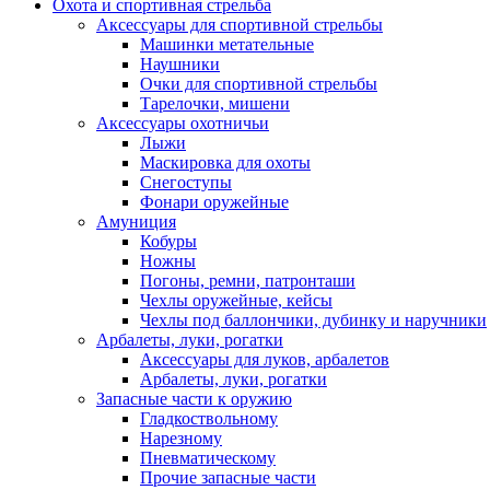
Охота и спортивная стрельба
Аксессуары для спортивной стрельбы
Машинки метательные
Наушники
Очки для спортивной стрельбы
Тарелочки, мишени
Аксессуары охотничьи
Лыжи
Маскировка для охоты
Снегоступы
Фонари оружейные
Амуниция
Кобуры
Ножны
Погоны, ремни, патронташи
Чехлы оружейные, кейсы
Чехлы под баллончики, дубинку и наручники
Арбалеты, луки, рогатки
Аксессуары для луков, арбалетов
Арбалеты, луки, рогатки
Запасные части к оружию
Гладкоствольному
Нарезному
Пневматическому
Прочие запасные части