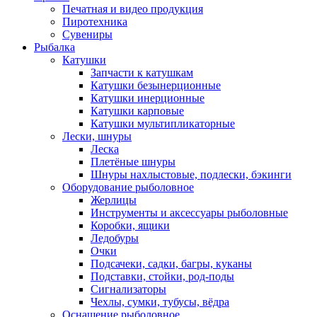
Печатная и видео продукция
Пиротехника
Сувениры
Рыбалка
Катушки
Запчасти к катушкам
Катушки безынерционные
Катушки инерционные
Катушки карповые
Катушки мультипликаторные
Лески, шнуры
Леска
Плетёные шнуры
Шнуры нахлыстовые, подлески, бэкинги
Оборудование рыболовное
Жерлицы
Инструменты и аксессуары рыболовные
Коробки, ящики
Ледобуры
Очки
Подсачеки, садки, багры, куканы
Подставки, стойки, род-поды
Сигнализаторы
Чехлы, сумки, тубусы, вёдра
Оснащение рыболовное