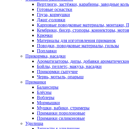
Вертлюги, застёжки, карабины, заводные кол
Готовые оснастки
Груза, кормушки
Джиг-головки
Карповые поводковые материалы, монтажи, П
Кембрики, бисер, стопоры, коннекторы, мото
Крючки
Материалы для изготовления приманок
Поводки, поводковые материалы, гильзы
Поплавки
Прикормка, насадки
Ароматизаторы, дипы, добавки ароматически
Бойлы, пеллетс, макуха, насадки
Прикормки сыпучие
Червь, мотыль, опарыш
Приманки
Балансиры
Блёсны
Воблеры
Мормышки
Мушки, вабики, стримеры
Приманки поролоновые
Приманки силиконовые
Удилища
Запчасти к удилищам