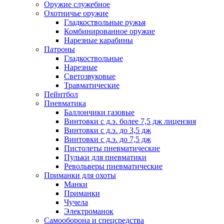
Оружие служебное
Охотничье оружие
Гладкоствольные ружья
Комбинированное оружие
Нарезные карабины
Патроны
Гладкоствольные
Нарезные
Светозвуковые
Травматические
Пейнтбол
Пневматика
Баллончики газовые
Винтовки с д.э. более 7,5 дж лицензия
Винтовки с д.э. до 3,5 дж
Винтовки с д.э. до 7,5 дж
Пистолеты пневматические
Пульки для пневматики
Револьверы пневматические
Приманки для охоты
Манки
Приманки
Чучела
Электроманок
Самооборона и спецсредства