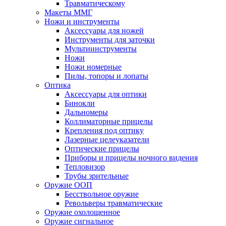
Травматическому
Макеты ММГ
Ножи и инструменты
Аксессуары для ножей
Инструменты для заточки
Мультиинструменты
Ножи
Ножи номерные
Пилы, топоры и лопаты
Оптика
Аксессуары для оптики
Бинокли
Дальномеры
Коллиматорные прицелы
Крепления под оптику
Лазерные целеуказатели
Оптические прицелы
Приборы и прицелы ночного видения
Тепловизор
Трубы зрительные
Оружие ООП
Бесствольное оружие
Револьверы травматические
Оружие охолощенное
Оружие сигнальное