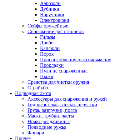
Аэрозоли
Дубинки
Наручники
Электрошоки
Сейфы оружейные
Снаряжение для патронов
Гильзы
Дроби
Капсюли
Порох
Приспособления для снаряжения
Прокладки
Пули не снаряженные
Пыжи
Средства для чистки оружия
Страйкбол
Подводная охота
Аксессуары для снаряжения и ружей
Гидрокостюмы, носки, перчатки
Груза, разгрузки, пояса
Маски, трубки, ласты
Ножи для дайвинга
Подводные ружья
Фонари
Прочее