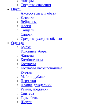
Моторы
Средства спасения
Обувь
Аксессуары для обуви
Ботинки
Вейдерсы
Носки
Сандали
Сапоги
Средства ухода за обувью
Одежда
Брюки
Головные уборы
Жилеты
Комбинезоны
Костюмы
Костюмы маскировочные
Куртки
Майки, рубашки
Перчатки
Плащи, дождевики
Ремни, подтяжки
Свитера
Термобелье
Шорты