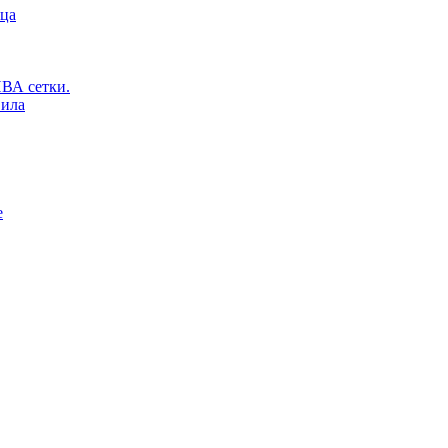
ьца
ВА сетки.
вила
е