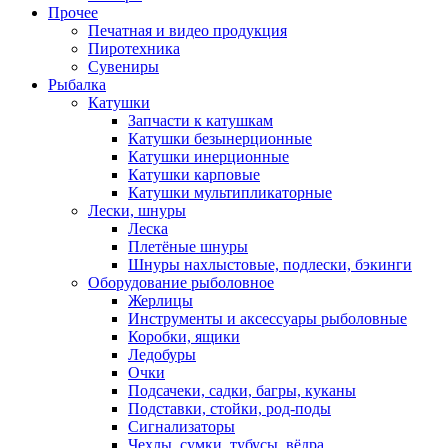
Прочее
Печатная и видео продукция
Пиротехника
Сувениры
Рыбалка
Катушки
Запчасти к катушкам
Катушки безынерционные
Катушки инерционные
Катушки карповые
Катушки мультипликаторные
Лески, шнуры
Леска
Плетёные шнуры
Шнуры нахлыстовые, подлески, бэкинги
Оборудование рыболовное
Жерлицы
Инструменты и аксессуары рыболовные
Коробки, ящики
Ледобуры
Очки
Подсачеки, садки, багры, куканы
Подставки, стойки, род-поды
Сигнализаторы
Чехлы, сумки, тубусы, вёдра