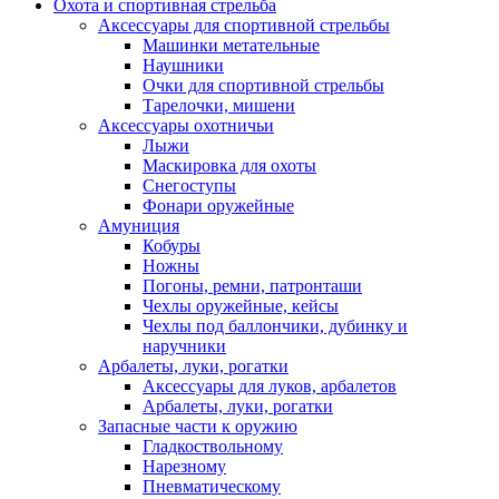
Охота и спортивная стрельба
Аксессуары для спортивной стрельбы
Машинки метательные
Наушники
Очки для спортивной стрельбы
Тарелочки, мишени
Аксессуары охотничьи
Лыжи
Маскировка для охоты
Снегоступы
Фонари оружейные
Амуниция
Кобуры
Ножны
Погоны, ремни, патронташи
Чехлы оружейные, кейсы
Чехлы под баллончики, дубинку и
наручники
Арбалеты, луки, рогатки
Аксессуары для луков, арбалетов
Арбалеты, луки, рогатки
Запасные части к оружию
Гладкоствольному
Нарезному
Пневматическому