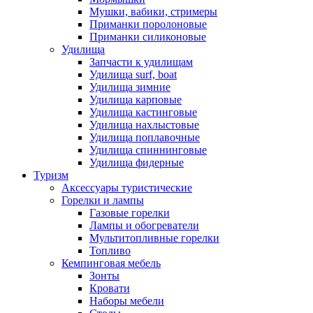
Мушки, вабики, стримеры
Приманки поролоновые
Приманки силиконовые
Удилища
Запчасти к удилищам
Удилища surf, boat
Удилища зимние
Удилища карповые
Удилища кастинговые
Удилища нахлыстовые
Удилища поплавочные
Удилища спиннинговые
Удилища фидерные
Туризм
Аксессуары туристические
Горелки и лампы
Газовые горелки
Лампы и обогреватели
Мультитопливные горелки
Топливо
Кемпинговая мебель
Зонты
Кровати
Наборы мебели