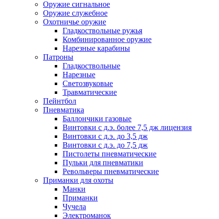
Оружие сигнальное
Оружие служебное
Охотничье оружие
Гладкоствольные ружья
Комбинированное оружие
Нарезные карабины
Патроны
Гладкоствольные
Нарезные
Светозвуковые
Травматические
Пейнтбол
Пневматика
Баллончики газовые
Винтовки с д.э. более 7,5 дж лицензия
Винтовки с д.э. до 3,5 дж
Винтовки с д.э. до 7,5 дж
Пистолеты пневматические
Пульки для пневматики
Револьверы пневматические
Приманки для охоты
Манки
Приманки
Чучела
Электроманок