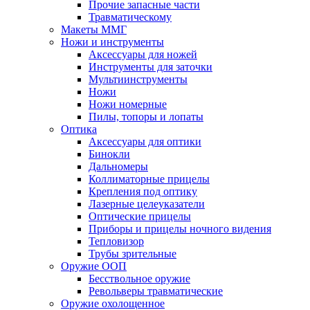
Прочие запасные части
Травматическому
Макеты ММГ
Ножи и инструменты
Аксессуары для ножей
Инструменты для заточки
Мультиинструменты
Ножи
Ножи номерные
Пилы, топоры и лопаты
Оптика
Аксессуары для оптики
Бинокли
Дальномеры
Коллиматорные прицелы
Крепления под оптику
Лазерные целеуказатели
Оптические прицелы
Приборы и прицелы ночного видения
Тепловизор
Трубы зрительные
Оружие ООП
Бесствольное оружие
Револьверы травматические
Оружие охолощенное