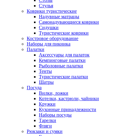
Столы
Стулья
Коврики туристические
Надувные матрацы
Самонадувающиеся коврики
Сидушки
Туристические коврики
Костровое оборудование
Наборы для пикника
Палатки
Аксессуары для палаток
Кемпинговые палатки
Рыболовные палатки
Тенты
Туристические палатки
Шатры
Посуда
Вилки, ложки
Котелки, кастрюли, чайники
Кружки
Кухонные принадлежности
Наборы посуды
Тарелки
Фляги
Рюкзаки и сумки