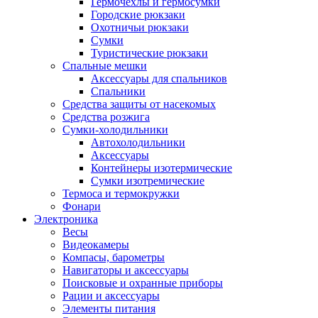
Гермочехлы и гермосумки
Городские рюкзаки
Охотничьи рюкзаки
Сумки
Туристические рюкзаки
Спальные мешки
Аксессуары для спальников
Спальники
Средства защиты от насекомых
Средства розжига
Сумки-холодильники
Автохолодильники
Аксессуары
Контейнеры изотермические
Сумки изотремические
Термоса и термокружки
Фонари
Электроника
Весы
Видеокамеры
Компасы, барометры
Навигаторы и аксессуары
Поисковые и охранные приборы
Рации и аксессуары
Элементы питания