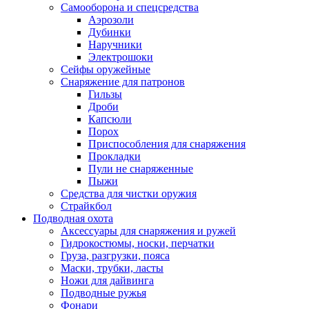
Самооборона и спецсредства
Аэрозоли
Дубинки
Наручники
Электрошоки
Сейфы оружейные
Снаряжение для патронов
Гильзы
Дроби
Капсюли
Порох
Приспособления для снаряжения
Прокладки
Пули не снаряженные
Пыжи
Средства для чистки оружия
Страйкбол
Подводная охота
Аксессуары для снаряжения и ружей
Гидрокостюмы, носки, перчатки
Груза, разгрузки, пояса
Маски, трубки, ласты
Ножи для дайвинга
Подводные ружья
Фонари