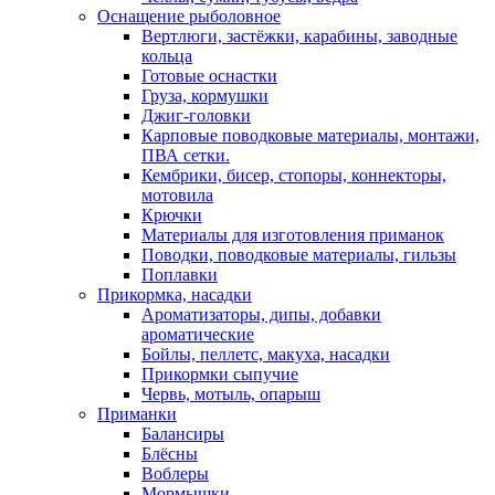
Оснащение рыболовное
Вертлюги, застёжки, карабины, заводные
кольца
Готовые оснастки
Груза, кормушки
Джиг-головки
Карповые поводковые материалы, монтажи,
ПВА сетки.
Кембрики, бисер, стопоры, коннекторы,
мотовила
Крючки
Материалы для изготовления приманок
Поводки, поводковые материалы, гильзы
Поплавки
Прикормка, насадки
Ароматизаторы, дипы, добавки
ароматические
Бойлы, пеллетс, макуха, насадки
Прикормки сыпучие
Червь, мотыль, опарыш
Приманки
Балансиры
Блёсны
Воблеры
Мормышки