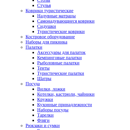
Столы
Стулья
Коврики туристические
Надувные матрацы
Самонадувающиеся коврики
Сидушки
Туристические коврики
Костровое оборудование
Наборы для пикника
Палатки
Аксессуары для палаток
Кемпинговые палатки
Рыболовные палатки
Тенты
Туристические палатки
Шатры
Посуда
Вилки, ложки
Котелки, кастрюли, чайники
Кружки
Кухонные принадлежности
Наборы посуды
Тарелки
Фляги
Рюкзаки и сумки