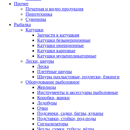
Прочее
Печатная и видео продукция
Пиротехника
Сувениры
Рыбалка
Катушки
Запчасти к катушкам
Катушки безынерционные
Катушки инерционные
Катушки карповые
Катушки мультипликаторные
Лески, шнуры
Леска
Плетёные шнуры
Шнуры нахлыстовые, подлески, бэкинги
Оборудование рыболовное
Жерлицы
Инструменты и аксессуары рыболовные
Коробки, ящики
Ледобуры
Очки
Подсачеки, садки, багры, куканы
Подставки, стойки, род-поды
Сигнализаторы
Чехлы, сумки, тубусы, вёдра