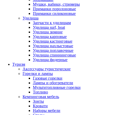
Мушки, вабики, стримеры
Приманки поролоновые
Приманки силиконовые
Удилища
Запчасти к удилищам
Удилища surf, boat
Удилища зимние
Удилища карповые
Удилища кастинговые
Удилища нахлыстовые
Удилища поплавочные
Удилища спиннинговые
Удилища фидерные
Туризм
Аксессуары туристические
Горелки и лампы
Газовые горелки
Лампы и обогреватели
Мультитопливные горелки
Топливо
Кемпинговая мебель
Зонты
Кровати
Наборы мебели