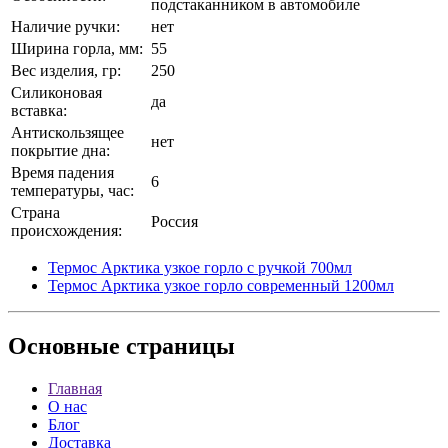
подстаканником в автомобиле
Наличие ручки:
нет
Ширина горла, мм:
55
Вес изделия, гр:
250
Силиконовая
да
вставка:
Антискользящее
нет
покрытие дна:
Время падения
6
температуры, час:
Страна
Россия
происхождения:
Термос Арктика узкое горло с ручкой 700мл
Термос Арктика узкое горло современный 1200мл
Основные
страницы
Главная
О нас
Блог
Доставка