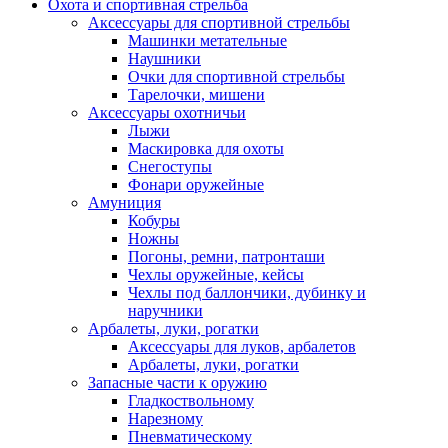
Охота и спортивная стрельба
Аксессуары для спортивной стрельбы
Машинки метательные
Наушники
Очки для спортивной стрельбы
Тарелочки, мишени
Аксессуары охотничьи
Лыжи
Маскировка для охоты
Снегоступы
Фонари оружейные
Амуниция
Кобуры
Ножны
Погоны, ремни, патронташи
Чехлы оружейные, кейсы
Чехлы под баллончики, дубинку и
наручники
Арбалеты, луки, рогатки
Аксессуары для луков, арбалетов
Арбалеты, луки, рогатки
Запасные части к оружию
Гладкоствольному
Нарезному
Пневматическому