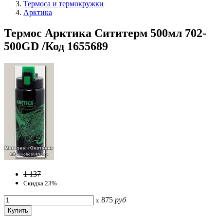
Термоса и термокружки
Арктика
Термос Арктика Сититерм 500мл 702-
500GD /Код 1655689
1 137
Скидка 23%
875
руб
x