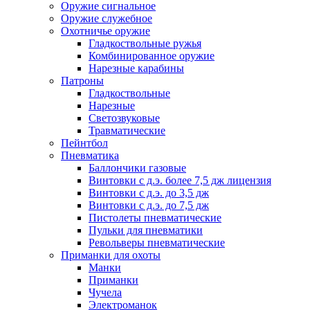
Оружие сигнальное
Оружие служебное
Охотничье оружие
Гладкоствольные ружья
Комбинированное оружие
Нарезные карабины
Патроны
Гладкоствольные
Нарезные
Светозвуковые
Травматические
Пейнтбол
Пневматика
Баллончики газовые
Винтовки с д.э. более 7,5 дж лицензия
Винтовки с д.э. до 3,5 дж
Винтовки с д.э. до 7,5 дж
Пистолеты пневматические
Пульки для пневматики
Револьверы пневматические
Приманки для охоты
Манки
Приманки
Чучела
Электроманок