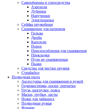
Самооборона и спецсредства
Аэрозоли
Дубинки
Наручники
Электрошоки
Сейфы оружейные
Снаряжение для патронов
Гильзы
Дроби
Капсюли
Порох
Приспособления для снаряжения
Прокладки
Пули не снаряженные
Пыжи
Средства для чистки оружия
Страйкбол
Подводная охота
Аксессуары для снаряжения и ружей
Гидрокостюмы, носки, перчатки
Груза, разгрузки, пояса
Маски, трубки, ласты
Ножи для дайвинга
Подводные ружья
Фонари