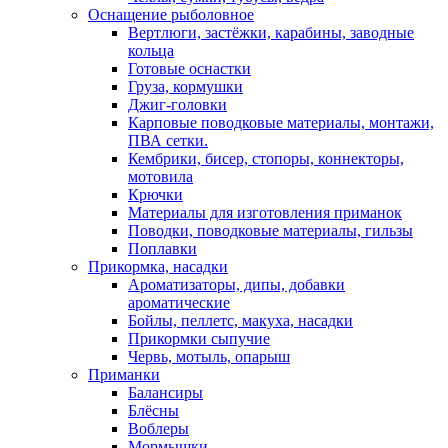
Оснащение рыболовное
Вертлюги, застёжки, карабины, заводные
кольца
Готовые оснастки
Груза, кормушки
Джиг-головки
Карповые поводковые материалы, монтажи,
ПВА сетки.
Кембрики, бисер, стопоры, коннекторы,
мотовила
Крючки
Материалы для изготовления приманок
Поводки, поводковые материалы, гильзы
Поплавки
Прикормка, насадки
Ароматизаторы, дипы, добавки
ароматические
Бойлы, пеллетс, макуха, насадки
Прикормки сыпучие
Червь, мотыль, опарыш
Приманки
Балансиры
Блёсны
Воблеры
Мормышки