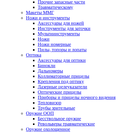
Прочие запасные части
Травматическому
Макеты ММГ
Ножи и инструменты
Аксессуары для ножей
Инструменты для заточки
Мультиинструменты
Ножи
Ножи номерные
Пилы, топоры и лопаты
Оптика
Аксессуары для оптики
Бинокли
Дальномеры
Коллиматорные прицелы
Крепления под оптику
Лазерные целеуказатели
Оптические прицелы
Приборы и прицелы ночного видения
Тепловизор
Трубы зрительные
Оружие ООП
Бесствольное оружие
Револьверы травматические
Оружие охолощенное