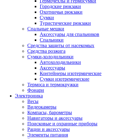
Гермочехлы и гермосумки
Городские рюкзаки
Охотничьи рюкзаки
Сумки
Туристические рюкзаки
Спальные мешки
Аксессуары для спальников
Спальники
Средства защиты от насекомых
Средства розжига
Сумки-холодильники
Автохолодильники
Аксессуары
Контейнеры изотермические
Сумки изотремические
Термоса и термокружки
Фонари
Электроника
Весы
Видеокамеры
Компасы, барометры
Навигаторы и аксессуары
Поисковые и охранные приборы
Рации и аксессуары
Элементы питания