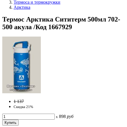
Термоса и термокружки
Арктика
Термос Арктика Сититерм 500мл 702-
500 акула /Код 1667929
1 137
Скидка 21%
898
руб
x