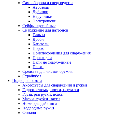
Самооборона и спецсредства
Аэрозоли
Дубинки
Наручники
Электрошоки
Сейфы оружейные
Снаряжение для патронов
Гильзы
Дроби
Капсюли
Порох
Приспособления для снаряжения
Прокладки
Пули не снаряженные
Пыжи
Средства для чистки оружия
Страйкбол
Подводная охота
Аксессуары для снаряжения и ружей
Гидрокостюмы, носки, перчатки
Груза, разгрузки, пояса
Маски, трубки, ласты
Ножи для дайвинга
Подводные ружья
Фонари