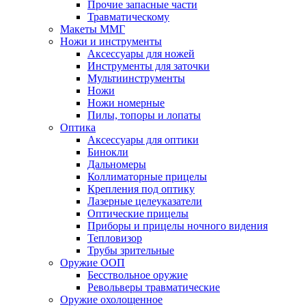
Прочие запасные части
Травматическому
Макеты ММГ
Ножи и инструменты
Аксессуары для ножей
Инструменты для заточки
Мультиинструменты
Ножи
Ножи номерные
Пилы, топоры и лопаты
Оптика
Аксессуары для оптики
Бинокли
Дальномеры
Коллиматорные прицелы
Крепления под оптику
Лазерные целеуказатели
Оптические прицелы
Приборы и прицелы ночного видения
Тепловизор
Трубы зрительные
Оружие ООП
Бесствольное оружие
Револьверы травматические
Оружие охолощенное