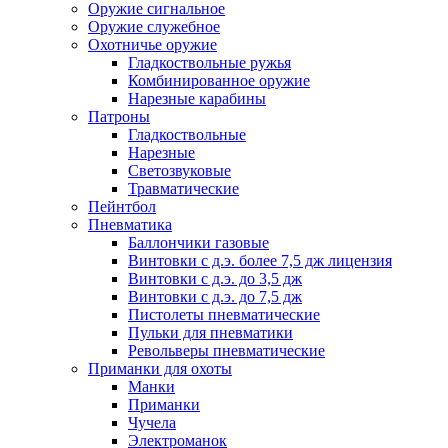
Оружие сигнальное
Оружие служебное
Охотничье оружие
Гладкоствольные ружья
Комбинированное оружие
Нарезные карабины
Патроны
Гладкоствольные
Нарезные
Светозвуковые
Травматические
Пейнтбол
Пневматика
Баллончики газовые
Винтовки с д.э. более 7,5 дж лицензия
Винтовки с д.э. до 3,5 дж
Винтовки с д.э. до 7,5 дж
Пистолеты пневматические
Пульки для пневматики
Револьверы пневматические
Приманки для охоты
Манки
Приманки
Чучела
Электроманок