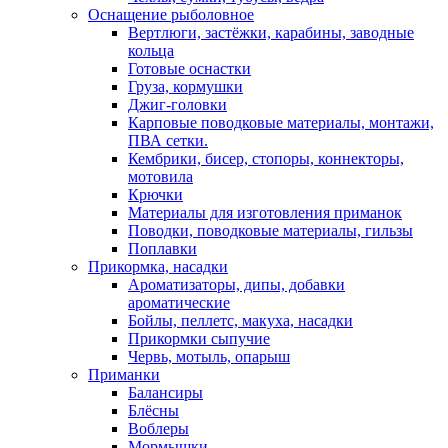
Оснащение рыболовное
Вертлюги, застёжки, карабины, заводные
кольца
Готовые оснастки
Груза, кормушки
Джиг-головки
Карповые поводковые материалы, монтажи,
ПВА сетки.
Кембрики, бисер, стопоры, коннекторы,
мотовила
Крючки
Материалы для изготовления приманок
Поводки, поводковые материалы, гильзы
Поплавки
Прикормка, насадки
Ароматизаторы, дипы, добавки
ароматические
Бойлы, пеллетс, макуха, насадки
Прикормки сыпучие
Червь, мотыль, опарыш
Приманки
Балансиры
Блёсны
Воблеры
Мормышки