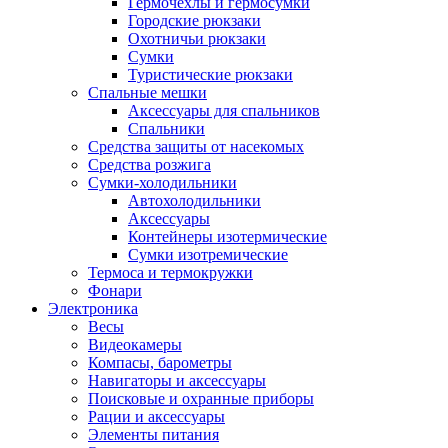
Гермочехлы и гермосумки
Городские рюкзаки
Охотничьи рюкзаки
Сумки
Туристические рюкзаки
Спальные мешки
Аксессуары для спальников
Спальники
Средства защиты от насекомых
Средства розжига
Сумки-холодильники
Автохолодильники
Аксессуары
Контейнеры изотермические
Сумки изотремические
Термоса и термокружки
Фонари
Электроника
Весы
Видеокамеры
Компасы, барометры
Навигаторы и аксессуары
Поисковые и охранные приборы
Рации и аксессуары
Элементы питания