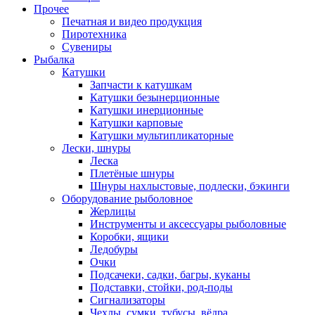
Прочее
Печатная и видео продукция
Пиротехника
Сувениры
Рыбалка
Катушки
Запчасти к катушкам
Катушки безынерционные
Катушки инерционные
Катушки карповые
Катушки мультипликаторные
Лески, шнуры
Леска
Плетёные шнуры
Шнуры нахлыстовые, подлески, бэкинги
Оборудование рыболовное
Жерлицы
Инструменты и аксессуары рыболовные
Коробки, ящики
Ледобуры
Очки
Подсачеки, садки, багры, куканы
Подставки, стойки, род-поды
Сигнализаторы
Чехлы, сумки, тубусы, вёдра