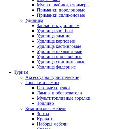
Мушки, вабики, стримеры
Приманки поролоновые
Приманки силиконовые
Удилища
Запчасти к удилищам
Удилища surf, boat
Удилища зимние
Удилища карповые
Удилища кастинговые
Удилища нахлыстовые
Удилища поплавочные
Удилища спиннинговые
Удилища фидерные
Туризм
Аксессуары туристические
Горелки и лампы
Газовые горелки
Лампы и обогреватели
Мультитопливные горелки
Топливо
Кемпинговая мебель
Зонты
Кровати
Наборы мебели