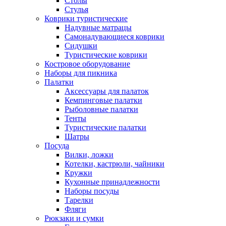
Столы
Стулья
Коврики туристические
Надувные матрацы
Самонадувающиеся коврики
Сидушки
Туристические коврики
Костровое оборудование
Наборы для пикника
Палатки
Аксессуары для палаток
Кемпинговые палатки
Рыболовные палатки
Тенты
Туристические палатки
Шатры
Посуда
Вилки, ложки
Котелки, кастрюли, чайники
Кружки
Кухонные принадлежности
Наборы посуды
Тарелки
Фляги
Рюкзаки и сумки