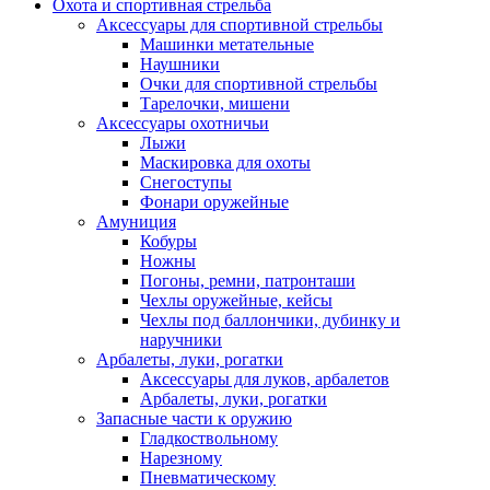
Охота и спортивная стрельба
Аксессуары для спортивной стрельбы
Машинки метательные
Наушники
Очки для спортивной стрельбы
Тарелочки, мишени
Аксессуары охотничьи
Лыжи
Маскировка для охоты
Снегоступы
Фонари оружейные
Амуниция
Кобуры
Ножны
Погоны, ремни, патронташи
Чехлы оружейные, кейсы
Чехлы под баллончики, дубинку и
наручники
Арбалеты, луки, рогатки
Аксессуары для луков, арбалетов
Арбалеты, луки, рогатки
Запасные части к оружию
Гладкоствольному
Нарезному
Пневматическому