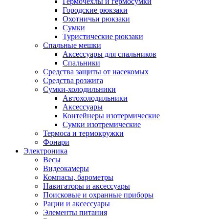
Гермочехлы и гермосумки
Городские рюкзаки
Охотничьи рюкзаки
Сумки
Туристические рюкзаки
Спальные мешки
Аксессуары для спальников
Спальники
Средства защиты от насекомых
Средства розжига
Сумки-холодильники
Автохолодильники
Аксессуары
Контейнеры изотермические
Сумки изотремические
Термоса и термокружки
Фонари
Электроника
Весы
Видеокамеры
Компасы, барометры
Навигаторы и аксессуары
Поисковые и охранные приборы
Рации и аксессуары
Элементы питания