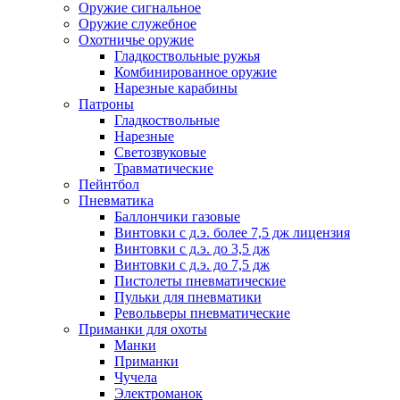
Оружие сигнальное
Оружие служебное
Охотничье оружие
Гладкоствольные ружья
Комбинированное оружие
Нарезные карабины
Патроны
Гладкоствольные
Нарезные
Светозвуковые
Травматические
Пейнтбол
Пневматика
Баллончики газовые
Винтовки с д.э. более 7,5 дж лицензия
Винтовки с д.э. до 3,5 дж
Винтовки с д.э. до 7,5 дж
Пистолеты пневматические
Пульки для пневматики
Револьверы пневматические
Приманки для охоты
Манки
Приманки
Чучела
Электроманок