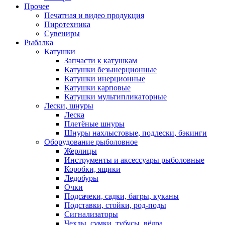
Прочее
Печатная и видео продукция
Пиротехника
Сувениры
Рыбалка
Катушки
Запчасти к катушкам
Катушки безынерционные
Катушки инерционные
Катушки карповые
Катушки мультипликаторные
Лески, шнуры
Леска
Плетёные шнуры
Шнуры нахлыстовые, подлески, бэкинги
Оборудование рыболовное
Жерлицы
Инструменты и аксессуары рыболовные
Коробки, ящики
Ледобуры
Очки
Подсачеки, садки, багры, куканы
Подставки, стойки, род-поды
Сигнализаторы
Чехлы, сумки, тубусы, вёдра