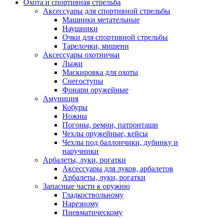
Охота и спортивная стрельба
Аксессуары для спортивной стрельбы
Машинки метательные
Наушники
Очки для спортивной стрельбы
Тарелочки, мишени
Аксессуары охотничьи
Лыжи
Маскировка для охоты
Снегоступы
Фонари оружейные
Амуниция
Кобуры
Ножны
Погоны, ремни, патронташи
Чехлы оружейные, кейсы
Чехлы под баллончики, дубинку и
наручники
Арбалеты, луки, рогатки
Аксессуары для луков, арбалетов
Арбалеты, луки, рогатки
Запасные части к оружию
Гладкоствольному
Нарезному
Пневматическому