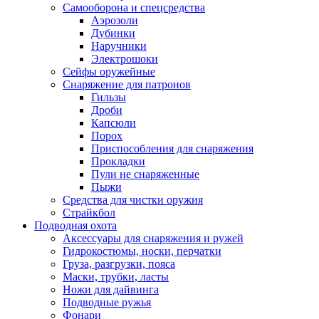
Самооборона и спецсредства
Аэрозоли
Дубинки
Наручники
Электрошоки
Сейфы оружейные
Снаряжение для патронов
Гильзы
Дроби
Капсюли
Порох
Приспособления для снаряжения
Прокладки
Пули не снаряженные
Пыжи
Средства для чистки оружия
Страйкбол
Подводная охота
Аксессуары для снаряжения и ружей
Гидрокостюмы, носки, перчатки
Груза, разгрузки, пояса
Маски, трубки, ласты
Ножи для дайвинга
Подводные ружья
Фонари