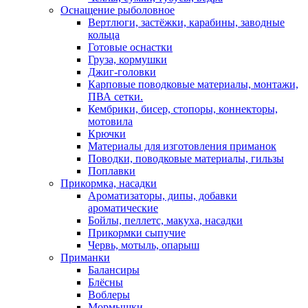
Оснащение рыболовное
Вертлюги, застёжки, карабины, заводные
кольца
Готовые оснастки
Груза, кормушки
Джиг-головки
Карповые поводковые материалы, монтажи,
ПВА сетки.
Кембрики, бисер, стопоры, коннекторы,
мотовила
Крючки
Материалы для изготовления приманок
Поводки, поводковые материалы, гильзы
Поплавки
Прикормка, насадки
Ароматизаторы, дипы, добавки
ароматические
Бойлы, пеллетс, макуха, насадки
Прикормки сыпучие
Червь, мотыль, опарыш
Приманки
Балансиры
Блёсны
Воблеры
Мормышки