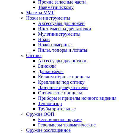
Прочие запасные части
Травматическому
Макеты ММГ
Ножи и инструменты
Аксессуары для ножей
Инструменты для заточки
Мультиинструменты
Ножи
Ножи номерные
Пилы, топоры и лопаты
Оптика
Аксессуары для оптики
Бинокли
Дальномеры
Коллиматорные прицелы
Крепления под оптику
Лазерные целеуказатели
Оптические прицелы
Приборы и прицелы ночного видения
Тепловизор
Трубы зрительные
Оружие ООП
Бесствольное оружие
Револьверы травматические
Оружие охолощенное