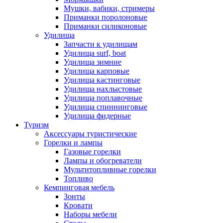
Мушки, вабики, стримеры
Приманки поролоновые
Приманки силиконовые
Удилища
Запчасти к удилищам
Удилища surf, boat
Удилища зимние
Удилища карповые
Удилища кастинговые
Удилища нахлыстовые
Удилища поплавочные
Удилища спиннинговые
Удилища фидерные
Туризм
Аксессуары туристические
Горелки и лампы
Газовые горелки
Лампы и обогреватели
Мультитопливные горелки
Топливо
Кемпинговая мебель
Зонты
Кровати
Наборы мебели