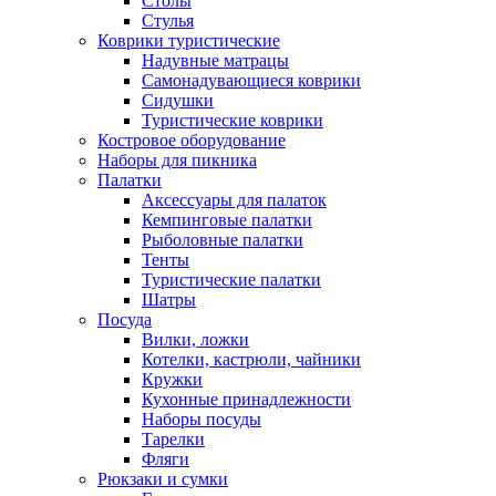
Столы
Стулья
Коврики туристические
Надувные матрацы
Самонадувающиеся коврики
Сидушки
Туристические коврики
Костровое оборудование
Наборы для пикника
Палатки
Аксессуары для палаток
Кемпинговые палатки
Рыболовные палатки
Тенты
Туристические палатки
Шатры
Посуда
Вилки, ложки
Котелки, кастрюли, чайники
Кружки
Кухонные принадлежности
Наборы посуды
Тарелки
Фляги
Рюкзаки и сумки