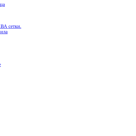
ьца
ВА сетки.
вила
е