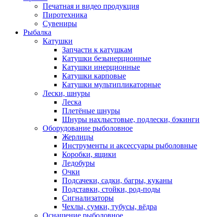
Печатная и видео продукция
Пиротехника
Сувениры
Рыбалка
Катушки
Запчасти к катушкам
Катушки безынерционные
Катушки инерционные
Катушки карповые
Катушки мультипликаторные
Лески, шнуры
Леска
Плетёные шнуры
Шнуры нахлыстовые, подлески, бэкинги
Оборудование рыболовное
Жерлицы
Инструменты и аксессуары рыболовные
Коробки, ящики
Ледобуры
Очки
Подсачеки, садки, багры, куканы
Подставки, стойки, род-поды
Сигнализаторы
Чехлы, сумки, тубусы, вёдра
Оснащение рыболовное