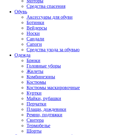
Моторы
Средства спасения
Обувь
Аксессуары для обуви
Ботинки
Вейдерсы
Носки
Сандали
Сапоги
Средства ухода за обувью
Одежда
Брюки
Головные уборы
Жилеты
Комбинезоны
Костюмы
Костюмы маскировочные
Куртки
Майки, рубашки
Перчатки
Плащи, дождевики
Ремни, подтяжки
Свитера
Термобелье
Шорты