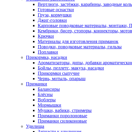
Вертлюги, застёжки, карабины, заводные кол
Готовые оснастки
Груза, кормушки
Джиг-головки
Карповые поводковые материалы, монтажи, П
Кембрики, бисер, стопоры, коннекторы, мото
Крючки
Материалы для изготовления приманок
Поводки, поводковые материалы, гильзы
Поплавки
Прикормка, насадки
Ароматизаторы, дипы, добавки ароматически
Бойлы, пеллетс, макуха, насадки
Прикормки сыпучие
Червь, мотыль, опарыш
Приманки
Балансиры
Блёсны
Воблеры
Мормышки
Мушки, вабики, стримеры
Приманки поролоновые
Приманки силиконовые
Удилища
Запчасти к удилищам