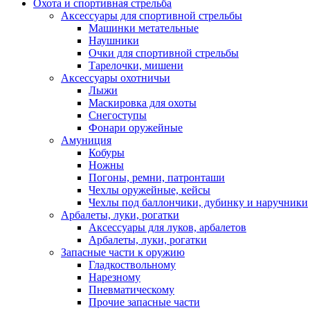
Охота и спортивная стрельба
Аксессуары для спортивной стрельбы
Машинки метательные
Наушники
Очки для спортивной стрельбы
Тарелочки, мишени
Аксессуары охотничьи
Лыжи
Маскировка для охоты
Снегоступы
Фонари оружейные
Амуниция
Кобуры
Ножны
Погоны, ремни, патронташи
Чехлы оружейные, кейсы
Чехлы под баллончики, дубинку и наручники
Арбалеты, луки, рогатки
Аксессуары для луков, арбалетов
Арбалеты, луки, рогатки
Запасные части к оружию
Гладкоствольному
Нарезному
Пневматическому
Прочие запасные части