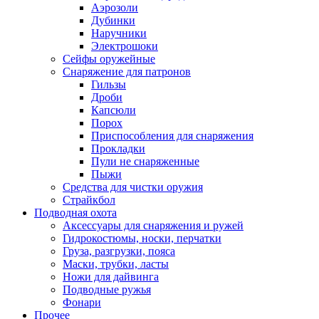
Аэрозоли
Дубинки
Наручники
Электрошоки
Сейфы оружейные
Снаряжение для патронов
Гильзы
Дроби
Капсюли
Порох
Приспособления для снаряжения
Прокладки
Пули не снаряженные
Пыжи
Средства для чистки оружия
Страйкбол
Подводная охота
Аксессуары для снаряжения и ружей
Гидрокостюмы, носки, перчатки
Груза, разгрузки, пояса
Маски, трубки, ласты
Ножи для дайвинга
Подводные ружья
Фонари
Прочее