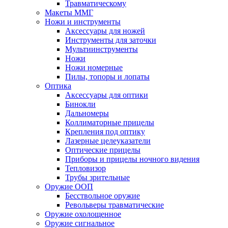
Травматическому
Макеты ММГ
Ножи и инструменты
Аксессуары для ножей
Инструменты для заточки
Мультиинструменты
Ножи
Ножи номерные
Пилы, топоры и лопаты
Оптика
Аксессуары для оптики
Бинокли
Дальномеры
Коллиматорные прицелы
Крепления под оптику
Лазерные целеуказатели
Оптические прицелы
Приборы и прицелы ночного видения
Тепловизор
Трубы зрительные
Оружие ООП
Бесствольное оружие
Револьверы травматические
Оружие охолощенное
Оружие сигнальное