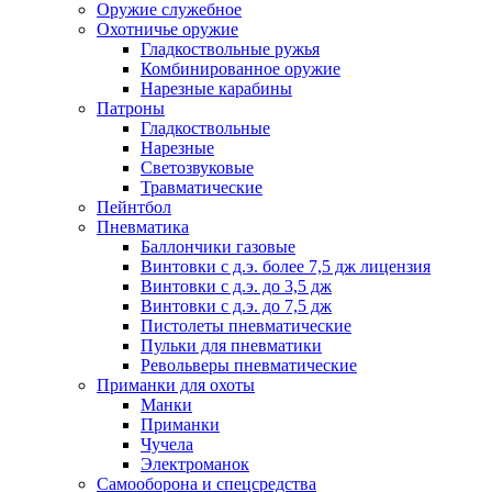
Оружие служебное
Охотничье оружие
Гладкоствольные ружья
Комбинированное оружие
Нарезные карабины
Патроны
Гладкоствольные
Нарезные
Светозвуковые
Травматические
Пейнтбол
Пневматика
Баллончики газовые
Винтовки с д.э. более 7,5 дж лицензия
Винтовки с д.э. до 3,5 дж
Винтовки с д.э. до 7,5 дж
Пистолеты пневматические
Пульки для пневматики
Револьверы пневматические
Приманки для охоты
Манки
Приманки
Чучела
Электроманок
Самооборона и спецсредства