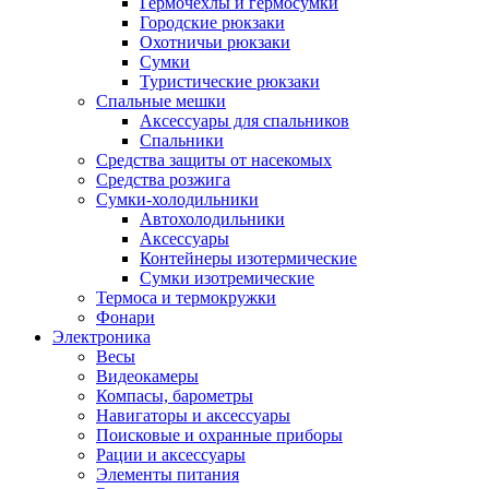
Гермочехлы и гермосумки
Городские рюкзаки
Охотничьи рюкзаки
Сумки
Туристические рюкзаки
Спальные мешки
Аксессуары для спальников
Спальники
Средства защиты от насекомых
Средства розжига
Сумки-холодильники
Автохолодильники
Аксессуары
Контейнеры изотермические
Сумки изотремические
Термоса и термокружки
Фонари
Электроника
Весы
Видеокамеры
Компасы, барометры
Навигаторы и аксессуары
Поисковые и охранные приборы
Рации и аксессуары
Элементы питания