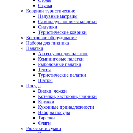
Столы
Стулья
Коврики туристические
Надувные матрацы
Самонадувающиеся коврики
Сидушки
Туристические коврики
Костровое оборудование
Наборы для пикника
Палатки
Аксессуары для палаток
Кемпинговые палатки
Рыболовные палатки
Тенты
Туристические палатки
Шатры
Посуда
Вилки, ложки
Котелки, кастрюли, чайники
Кружки
Кухонные принадлежности
Наборы посуды
Тарелки
Фляги
Рюкзаки и сумки