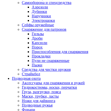
Самооборона и спецсредства
Аэрозоли
Дубинки
Наручники
Электрошоки
Сейфы оружейные
Снаряжение для патронов
Гильзы
Дроби
Капсюли
Порох
Приспособления для снаряжения
Прокладки
Пули не снаряженные
Пыжи
Средства для чистки оружия
Страйкбол
Подводная охота
Аксессуары для снаряжения и ружей
Гидрокостюмы, носки, перчатки
Груза, разгрузки, пояса
Маски, трубки, ласты
Ножи для дайвинга
Подводные ружья
Фонари