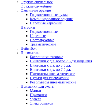
Оружие сигнальное
Оружие служебное
Охотничье оружие
Гладкоствольные ружья
Комбинированное оружие
Нарезные карабины
Патроны
Гладкоствольные
Нарезные
Светозвуковые
Травматические
Пейнтбол
Пневматика
Баллончики газовые
Винтовки с д.э. более 7,5 дж лицензия
Винтовки с д.э. до 3,5 дж
Винтовки с д.э. до 7,5 дж
Пистолеты пневматические
Пульки для пневматики
Револьверы пневматические
Приманки для охоты
Манки
Приманки
Чучела
Электроманок