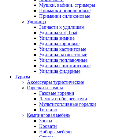
Мушки, вабики, стримеры
Приманки поролоновые
Приманки силиконовые
Удилища
Запчасти к удилищам
Удилища surf, boat
Удилища зимние
Удилища карповые
Удилища кастинговые
Удилища нахлыстовые
Удилища поплавочные
Удилища спиннинговые
Удилища фидерные
Туризм
Аксессуары туристические
Горелки и лампы
Газовые горелки
Лампы и обогреватели
Мультитопливные горелки
Топливо
Кемпинговая мебель
Зонты
Кровати
Наборы мебели