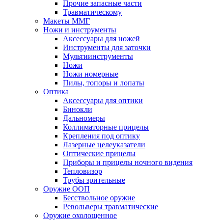
Прочие запасные части
Травматическому
Макеты ММГ
Ножи и инструменты
Аксессуары для ножей
Инструменты для заточки
Мультиинструменты
Ножи
Ножи номерные
Пилы, топоры и лопаты
Оптика
Аксессуары для оптики
Бинокли
Дальномеры
Коллиматорные прицелы
Крепления под оптику
Лазерные целеуказатели
Оптические прицелы
Приборы и прицелы ночного видения
Тепловизор
Трубы зрительные
Оружие ООП
Бесствольное оружие
Револьверы травматические
Оружие охолощенное