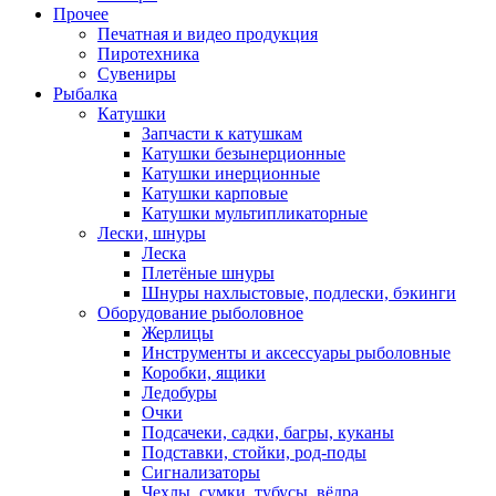
Прочее
Печатная и видео продукция
Пиротехника
Сувениры
Рыбалка
Катушки
Запчасти к катушкам
Катушки безынерционные
Катушки инерционные
Катушки карповые
Катушки мультипликаторные
Лески, шнуры
Леска
Плетёные шнуры
Шнуры нахлыстовые, подлески, бэкинги
Оборудование рыболовное
Жерлицы
Инструменты и аксессуары рыболовные
Коробки, ящики
Ледобуры
Очки
Подсачеки, садки, багры, куканы
Подставки, стойки, род-поды
Сигнализаторы
Чехлы, сумки, тубусы, вёдра