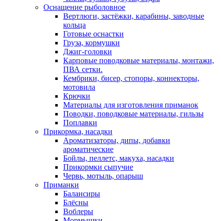
Оснащение рыболовное
Вертлюги, застёжки, карабины, заводные
кольца
Готовые оснастки
Груза, кормушки
Джиг-головки
Карповые поводковые материалы, монтажи,
ПВА сетки.
Кембрики, бисер, стопоры, коннекторы,
мотовила
Крючки
Материалы для изготовления приманок
Поводки, поводковые материалы, гильзы
Поплавки
Прикормка, насадки
Ароматизаторы, дипы, добавки
ароматические
Бойлы, пеллетс, макуха, насадки
Прикормки сыпучие
Червь, мотыль, опарыш
Приманки
Балансиры
Блёсны
Воблеры
Мормышки