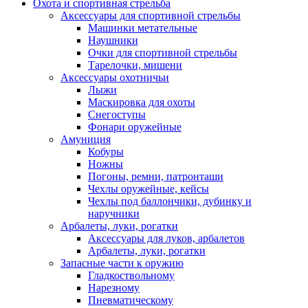
Охота и спортивная стрельба
Аксессуары для спортивной стрельбы
Машинки метательные
Наушники
Очки для спортивной стрельбы
Тарелочки, мишени
Аксессуары охотничьи
Лыжи
Маскировка для охоты
Снегоступы
Фонари оружейные
Амуниция
Кобуры
Ножны
Погоны, ремни, патронташи
Чехлы оружейные, кейсы
Чехлы под баллончики, дубинку и
наручники
Арбалеты, луки, рогатки
Аксессуары для луков, арбалетов
Арбалеты, луки, рогатки
Запасные части к оружию
Гладкоствольному
Нарезному
Пневматическому