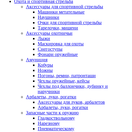
Охота и спортивная стрельба
Аксессуары для спортивной стрельбы
Машинки метательные
Наушники
Очки для спортивной стрельбы
Тарелочки, мишени
Аксессуары охотничьи
Лыжи
Маскировка для охоты
Снегоступы
Фонари оружейные
Амуниция
Кобуры
Ножны
Погоны, ремни, патронташи
Чехлы оружейные, кейсы
Чехлы под баллончики, дубинку и
наручники
Арбалеты, луки, рогатки
Аксессуары для луков, арбалетов
Арбалеты, луки, рогатки
Запасные части к оружию
Гладкоствольному
Нарезному
Пневматическому