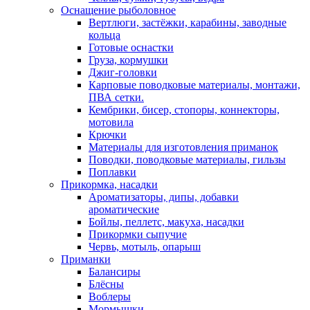
Оснащение рыболовное
Вертлюги, застёжки, карабины, заводные
кольца
Готовые оснастки
Груза, кормушки
Джиг-головки
Карповые поводковые материалы, монтажи,
ПВА сетки.
Кембрики, бисер, стопоры, коннекторы,
мотовила
Крючки
Материалы для изготовления приманок
Поводки, поводковые материалы, гильзы
Поплавки
Прикормка, насадки
Ароматизаторы, дипы, добавки
ароматические
Бойлы, пеллетс, макуха, насадки
Прикормки сыпучие
Червь, мотыль, опарыш
Приманки
Балансиры
Блёсны
Воблеры
Мормышки