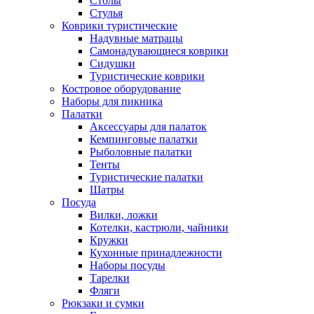
Столы
Стулья
Коврики туристические
Надувные матрацы
Самонадувающиеся коврики
Сидушки
Туристические коврики
Костровое оборудование
Наборы для пикника
Палатки
Аксессуары для палаток
Кемпинговые палатки
Рыболовные палатки
Тенты
Туристические палатки
Шатры
Посуда
Вилки, ложки
Котелки, кастрюли, чайники
Кружки
Кухонные принадлежности
Наборы посуды
Тарелки
Фляги
Рюкзаки и сумки