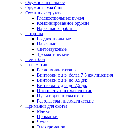
Оружие сигнальное
Оружие служебное
Охотничье оружие
Гладкоствольные ружья
Комбинированное оружие
Нарезные карабины
Патроны
Гладкоствольные
Нарезные
Светозвуковые
Травматические
Пейнтбол
Пневматика
Баллончики газовые
Винтовки с д.э. более 7,5 дж лицензия
Винтовки с д.э. до 3,5 дж
Винтовки с д.э. до 7,5 дж
Пистолеты пневматические
Пульки для пневматики
Револьверы пневматические
Приманки для охоты
Манки
Приманки
Чучела
Электроманок