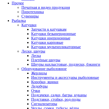
Прочее
Печатная и видео продукция
Пиротехника
Сувениры
Рыбалка
Катушки
Запчасти к катушкам
Катушки безынерционные
Катушки инерционные
Катушки карповые
Катушки мультипликаторные
Лески, шнуры
Леска
Плетёные шнуры
Шнуры нахлыстовые, подлески, бэкинги
Оборудование рыболовное
Жерлицы
Инструменты и аксессуары рыболовные
Коробки, ящики
Ледобуры
Очки
Подсачеки, садки, багры, куканы
Подставки, стойки, род-поды
Сигнализаторы
Чехлы, сумки, тубусы, вёдра