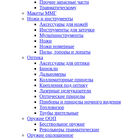
Прочие запасные части
Травматическому
Макеты ММГ
Ножи и инструменты
Аксессуары для ножей
Инструменты для заточки
Мультиинструменты
Ножи
Ножи номерные
Пилы, топоры и лопаты
Оптика
Аксессуары для оптики
Бинокли
Дальномеры
Коллиматорные прицелы
Крепления под оптику
Лазерные целеуказатели
Оптические прицелы
Приборы и прицелы ночного видения
Тепловизор
Трубы зрительные
Оружие ООП
Бесствольное оружие
Револьверы травматические
Оружие охолощенное