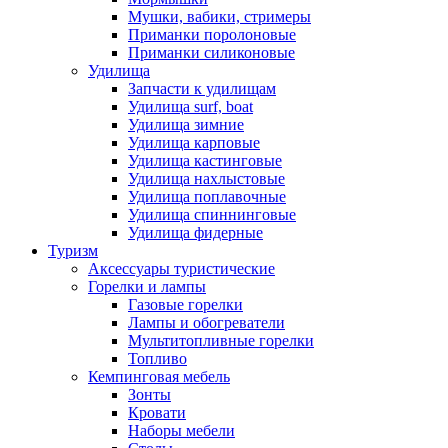
Мушки, вабики, стримеры
Приманки поролоновые
Приманки силиконовые
Удилища
Запчасти к удилищам
Удилища surf, boat
Удилища зимние
Удилища карповые
Удилища кастинговые
Удилища нахлыстовые
Удилища поплавочные
Удилища спиннинговые
Удилища фидерные
Туризм
Аксессуары туристические
Горелки и лампы
Газовые горелки
Лампы и обогреватели
Мультитопливные горелки
Топливо
Кемпинговая мебель
Зонты
Кровати
Наборы мебели