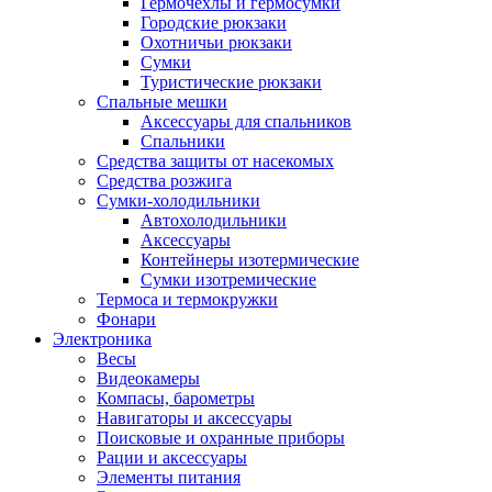
Гермочехлы и гермосумки
Городские рюкзаки
Охотничьи рюкзаки
Сумки
Туристические рюкзаки
Спальные мешки
Аксессуары для спальников
Спальники
Средства защиты от насекомых
Средства розжига
Сумки-холодильники
Автохолодильники
Аксессуары
Контейнеры изотермические
Сумки изотремические
Термоса и термокружки
Фонари
Электроника
Весы
Видеокамеры
Компасы, барометры
Навигаторы и аксессуары
Поисковые и охранные приборы
Рации и аксессуары
Элементы питания