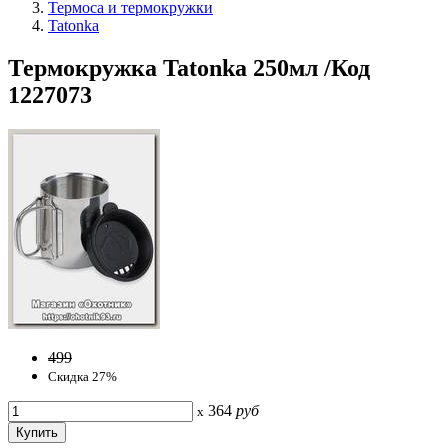
Термоса и термокружки
Tatonka
Термокружка Tatonka 250мл /Код
1227073
499
Скидка 27%
364
руб
x