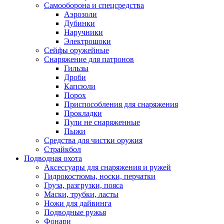
Самооборона и спецсредства
Аэрозоли
Дубинки
Наручники
Электрошоки
Сейфы оружейные
Снаряжение для патронов
Гильзы
Дроби
Капсюли
Порох
Приспособления для снаряжения
Прокладки
Пули не снаряженные
Пыжи
Средства для чистки оружия
Страйкбол
Подводная охота
Аксессуары для снаряжения и ружей
Гидрокостюмы, носки, перчатки
Груза, разгрузки, пояса
Маски, трубки, ласты
Ножи для дайвинга
Подводные ружья
Фонари