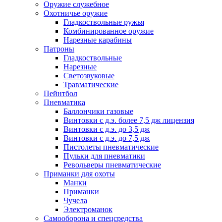
Оружие служебное
Охотничье оружие
Гладкоствольные ружья
Комбинированное оружие
Нарезные карабины
Патроны
Гладкоствольные
Нарезные
Светозвуковые
Травматические
Пейнтбол
Пневматика
Баллончики газовые
Винтовки с д.э. более 7,5 дж лицензия
Винтовки с д.э. до 3,5 дж
Винтовки с д.э. до 7,5 дж
Пистолеты пневматические
Пульки для пневматики
Револьверы пневматические
Приманки для охоты
Манки
Приманки
Чучела
Электроманок
Самооборона и спецсредства