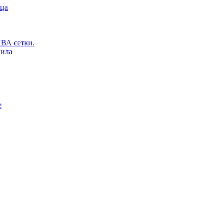
ьца
ВА сетки.
вила
е