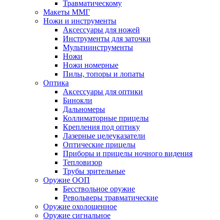
Травматическому
Макеты ММГ
Ножи и инструменты
Аксессуары для ножей
Инструменты для заточки
Мультиинструменты
Ножи
Ножи номерные
Пилы, топоры и лопаты
Оптика
Аксессуары для оптики
Бинокли
Дальномеры
Коллиматорные прицелы
Крепления под оптику
Лазерные целеуказатели
Оптические прицелы
Приборы и прицелы ночного видения
Тепловизор
Трубы зрительные
Оружие ООП
Бесствольное оружие
Револьверы травматические
Оружие охолощенное
Оружие сигнальное