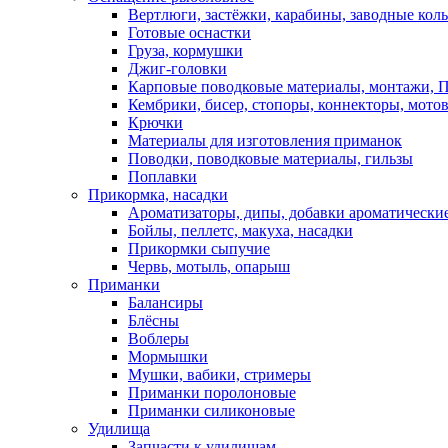
Вертлюги, застёжки, карабины, заводные кол
Готовые оснастки
Груза, кормушки
Джиг-головки
Карповые поводковые материалы, монтажи, П
Кембрики, бисер, стопоры, коннекторы, мото
Крючки
Материалы для изготовления приманок
Поводки, поводковые материалы, гильзы
Поплавки
Прикормка, насадки
Ароматизаторы, дипы, добавки ароматически
Бойлы, пеллетс, макуха, насадки
Прикормки сыпучие
Червь, мотыль, опарыш
Приманки
Балансиры
Блёсны
Воблеры
Мормышки
Мушки, вабики, стримеры
Приманки поролоновые
Приманки силиконовые
Удилища
Запчасти к удилищам