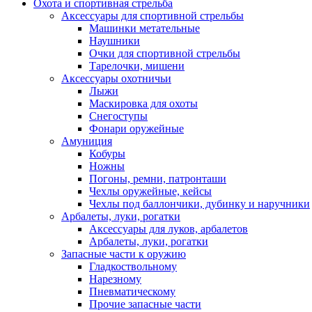
Охота и спортивная стрельба
Аксессуары для спортивной стрельбы
Машинки метательные
Наушники
Очки для спортивной стрельбы
Тарелочки, мишени
Аксессуары охотничьи
Лыжи
Маскировка для охоты
Снегоступы
Фонари оружейные
Амуниция
Кобуры
Ножны
Погоны, ремни, патронташи
Чехлы оружейные, кейсы
Чехлы под баллончики, дубинку и наручники
Арбалеты, луки, рогатки
Аксессуары для луков, арбалетов
Арбалеты, луки, рогатки
Запасные части к оружию
Гладкоствольному
Нарезному
Пневматическому
Прочие запасные части