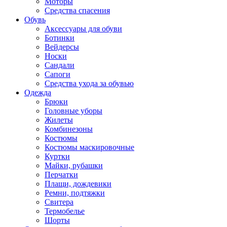
Моторы
Средства спасения
Обувь
Аксессуары для обуви
Ботинки
Вейдерсы
Носки
Сандали
Сапоги
Средства ухода за обувью
Одежда
Брюки
Головные уборы
Жилеты
Комбинезоны
Костюмы
Костюмы маскировочные
Куртки
Майки, рубашки
Перчатки
Плащи, дождевики
Ремни, подтяжки
Свитера
Термобелье
Шорты