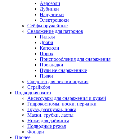
Аэрозоли
Дубинки
Наручники
Электрошоки
Сейфы оружейные
Снаряжение для патронов
Гильзы
Дроби
Капсюли
Порох
Приспособления для снаряжения
Прокладки
Пули не снаряженные
Пыжи
Средства для чистки оружия
Страйкбол
Подводная охота
Аксессуары для снаряжения и ружей
Гидрокостюмы, носки, перчатки
Груза, разгрузки, пояса
Маски, трубки, ласты
Ножи для дайвинга
Подводные ружья
Фонари
Прочее