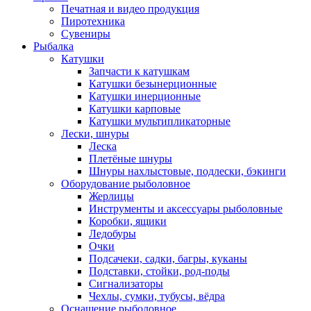
Печатная и видео продукция
Пиротехника
Сувениры
Рыбалка
Катушки
Запчасти к катушкам
Катушки безынерционные
Катушки инерционные
Катушки карповые
Катушки мультипликаторные
Лески, шнуры
Леска
Плетёные шнуры
Шнуры нахлыстовые, подлески, бэкинги
Оборудование рыболовное
Жерлицы
Инструменты и аксессуары рыболовные
Коробки, ящики
Ледобуры
Очки
Подсачеки, садки, багры, куканы
Подставки, стойки, род-поды
Сигнализаторы
Чехлы, сумки, тубусы, вёдра
Оснащение рыболовное