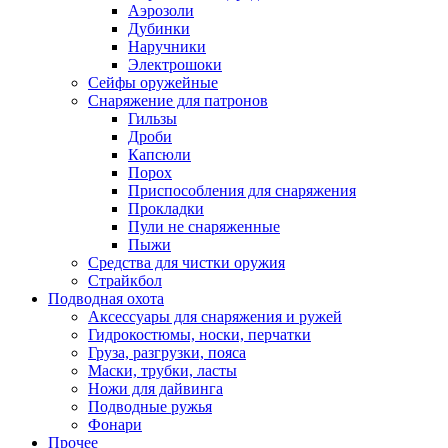
Аэрозоли
Дубинки
Наручники
Электрошоки
Сейфы оружейные
Снаряжение для патронов
Гильзы
Дроби
Капсюли
Порох
Приспособления для снаряжения
Прокладки
Пули не снаряженные
Пыжи
Средства для чистки оружия
Страйкбол
Подводная охота
Аксессуары для снаряжения и ружей
Гидрокостюмы, носки, перчатки
Груза, разгрузки, пояса
Маски, трубки, ласты
Ножи для дайвинга
Подводные ружья
Фонари
Прочее