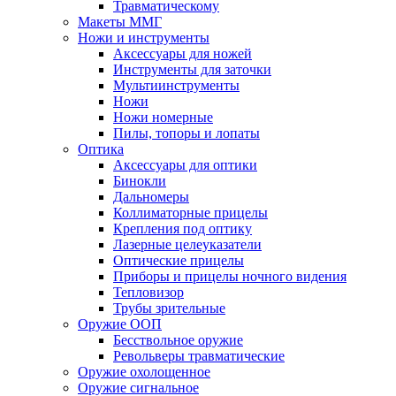
Травматическому
Макеты ММГ
Ножи и инструменты
Аксессуары для ножей
Инструменты для заточки
Мультиинструменты
Ножи
Ножи номерные
Пилы, топоры и лопаты
Оптика
Аксессуары для оптики
Бинокли
Дальномеры
Коллиматорные прицелы
Крепления под оптику
Лазерные целеуказатели
Оптические прицелы
Приборы и прицелы ночного видения
Тепловизор
Трубы зрительные
Оружие ООП
Бесствольное оружие
Револьверы травматические
Оружие охолощенное
Оружие сигнальное