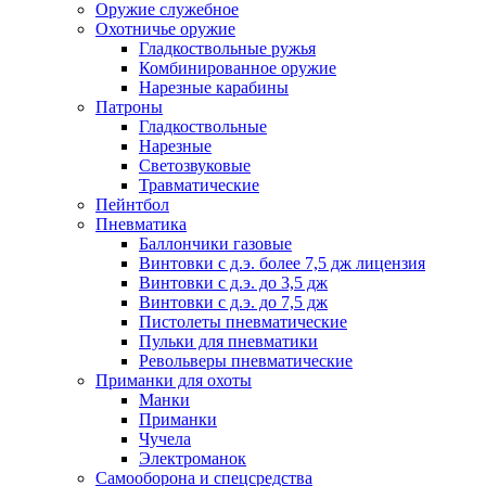
Оружие служебное
Охотничье оружие
Гладкоствольные ружья
Комбинированное оружие
Нарезные карабины
Патроны
Гладкоствольные
Нарезные
Светозвуковые
Травматические
Пейнтбол
Пневматика
Баллончики газовые
Винтовки с д.э. более 7,5 дж лицензия
Винтовки с д.э. до 3,5 дж
Винтовки с д.э. до 7,5 дж
Пистолеты пневматические
Пульки для пневматики
Револьверы пневматические
Приманки для охоты
Манки
Приманки
Чучела
Электроманок
Самооборона и спецсредства