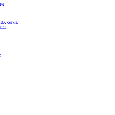
ьца
ВА сетки.
вила
е