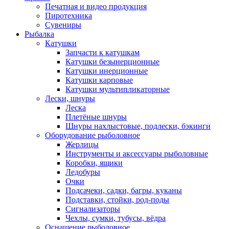
Печатная и видео продукция
Пиротехника
Сувениры
Рыбалка
Катушки
Запчасти к катушкам
Катушки безынерционные
Катушки инерционные
Катушки карповые
Катушки мультипликаторные
Лески, шнуры
Леска
Плетёные шнуры
Шнуры нахлыстовые, подлески, бэкинги
Оборудование рыболовное
Жерлицы
Инструменты и аксессуары рыболовные
Коробки, ящики
Ледобуры
Очки
Подсачеки, садки, багры, куканы
Подставки, стойки, род-поды
Сигнализаторы
Чехлы, сумки, тубусы, вёдра
Оснащение рыболовное