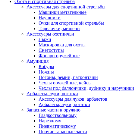
Охота и спортивная стрельба
Аксессуары для спортивной стрельбы
Машинки метательные
Наушники
Очки для спортивной стрельбы
Тарелочки, мишени
Аксессуары охотничьи
Лыжи
Маскировка для охоты
Снегоступы
Фонари оружейные
Амуниция
Кобуры
Ножны
Погоны, ремни, патронташи
Чехлы оружейные, кейсы
Чехлы под баллончики, дубинку и наручники
Арбалеты, луки, рогатки
Аксессуары для луков, арбалетов
Арбалеты, луки, рогатки
Запасные части к оружию
Гладкоствольному
Нарезному
Пневматическому
Прочие запасные части