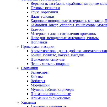
Вертлюги, застёжки, карабины, заводные кол
Готовые оснастки
Груза, кормушки
Джиг-головки
Карповые поводковые материалы, монтажи, П
Кембрики, бисер, стопоры, коннекторы, мото
Крючки
Материалы для изготовления приманок
Поводки, поводковые материалы, гильзы
Поплавки
Прикормка, насадки
Ароматизаторы, дипы, добавки ароматически
Бойлы, пеллетс, макуха, насадки
Прикормки сыпучие
Червь, мотыль, опарыш
Приманки
Балансиры
Блёсны
Воблеры
Мормышки
Мушки, вабики, стримеры
Приманки поролоновые
Приманки силиконовые
Удилища
Запчасти к удилищам