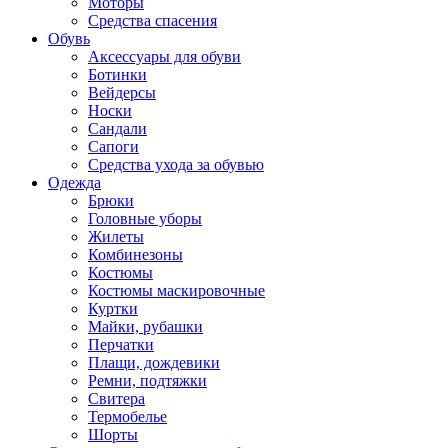
Моторы
Средства спасения
Обувь
Аксессуары для обуви
Ботинки
Вейдерсы
Носки
Сандали
Сапоги
Средства ухода за обувью
Одежда
Брюки
Головные уборы
Жилеты
Комбинезоны
Костюмы
Костюмы маскировочные
Куртки
Майки, рубашки
Перчатки
Плащи, дождевики
Ремни, подтяжки
Свитера
Термобелье
Шорты