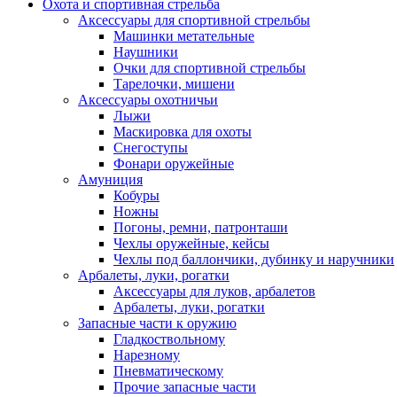
Охота и спортивная стрельба
Аксессуары для спортивной стрельбы
Машинки метательные
Наушники
Очки для спортивной стрельбы
Тарелочки, мишени
Аксессуары охотничьи
Лыжи
Маскировка для охоты
Снегоступы
Фонари оружейные
Амуниция
Кобуры
Ножны
Погоны, ремни, патронташи
Чехлы оружейные, кейсы
Чехлы под баллончики, дубинку и наручники
Арбалеты, луки, рогатки
Аксессуары для луков, арбалетов
Арбалеты, луки, рогатки
Запасные части к оружию
Гладкоствольному
Нарезному
Пневматическому
Прочие запасные части