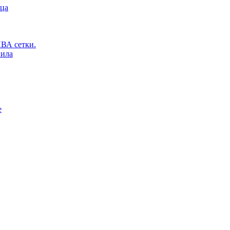
ьца
ВА сетки.
вила
е