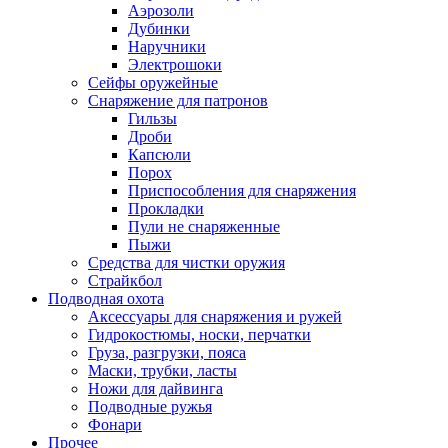
Аэрозоли
Дубинки
Наручники
Электрошоки
Сейфы оружейные
Снаряжение для патронов
Гильзы
Дроби
Капсюли
Порох
Приспособления для снаряжения
Прокладки
Пули не снаряженные
Пыжи
Средства для чистки оружия
Страйкбол
Подводная охота
Аксессуары для снаряжения и ружей
Гидрокостюмы, носки, перчатки
Груза, разгрузки, пояса
Маски, трубки, ласты
Ножи для дайвинга
Подводные ружья
Фонари
Прочее