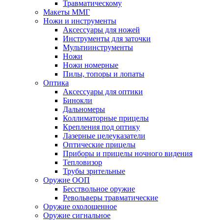
Травматическому
Макеты ММГ
Ножи и инструменты
Аксессуары для ножей
Инструменты для заточки
Мультиинструменты
Ножи
Ножи номерные
Пилы, топоры и лопаты
Оптика
Аксессуары для оптики
Бинокли
Дальномеры
Коллиматорные прицелы
Крепления под оптику
Лазерные целеуказатели
Оптические прицелы
Приборы и прицелы ночного видения
Тепловизор
Трубы зрительные
Оружие ООП
Бесствольное оружие
Револьверы травматические
Оружие охолощенное
Оружие сигнальное