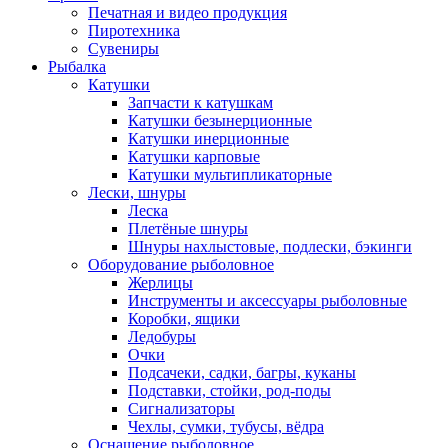
Печатная и видео продукция
Пиротехника
Сувениры
Рыбалка
Катушки
Запчасти к катушкам
Катушки безынерционные
Катушки инерционные
Катушки карповые
Катушки мультипликаторные
Лески, шнуры
Леска
Плетёные шнуры
Шнуры нахлыстовые, подлески, бэкинги
Оборудование рыболовное
Жерлицы
Инструменты и аксессуары рыболовные
Коробки, ящики
Ледобуры
Очки
Подсачеки, садки, багры, куканы
Подставки, стойки, род-поды
Сигнализаторы
Чехлы, сумки, тубусы, вёдра
Оснащение рыболовное