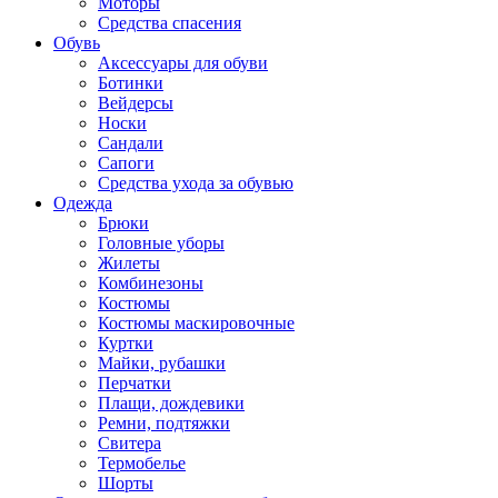
Моторы
Средства спасения
Обувь
Аксессуары для обуви
Ботинки
Вейдерсы
Носки
Сандали
Сапоги
Средства ухода за обувью
Одежда
Брюки
Головные уборы
Жилеты
Комбинезоны
Костюмы
Костюмы маскировочные
Куртки
Майки, рубашки
Перчатки
Плащи, дождевики
Ремни, подтяжки
Свитера
Термобелье
Шорты