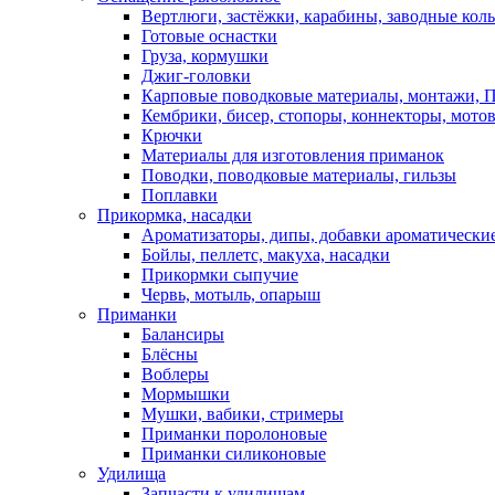
Вертлюги, застёжки, карабины, заводные кол
Готовые оснастки
Груза, кормушки
Джиг-головки
Карповые поводковые материалы, монтажи, П
Кембрики, бисер, стопоры, коннекторы, мото
Крючки
Материалы для изготовления приманок
Поводки, поводковые материалы, гильзы
Поплавки
Прикормка, насадки
Ароматизаторы, дипы, добавки ароматически
Бойлы, пеллетс, макуха, насадки
Прикормки сыпучие
Червь, мотыль, опарыш
Приманки
Балансиры
Блёсны
Воблеры
Мормышки
Мушки, вабики, стримеры
Приманки поролоновые
Приманки силиконовые
Удилища
Запчасти к удилищам