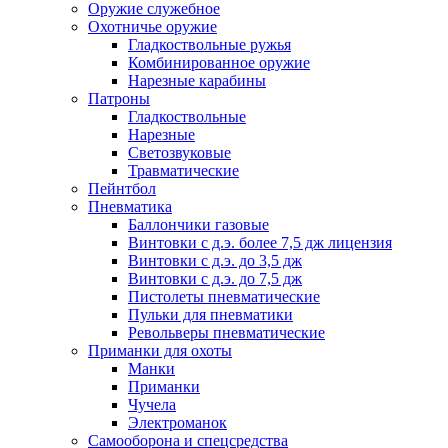
Оружие служебное
Охотничье оружие
Гладкоствольные ружья
Комбинированное оружие
Нарезные карабины
Патроны
Гладкоствольные
Нарезные
Светозвуковые
Травматические
Пейнтбол
Пневматика
Баллончики газовые
Винтовки с д.э. более 7,5 дж лицензия
Винтовки с д.э. до 3,5 дж
Винтовки с д.э. до 7,5 дж
Пистолеты пневматические
Пульки для пневматики
Револьверы пневматические
Приманки для охоты
Манки
Приманки
Чучела
Электроманок
Самооборона и спецсредства