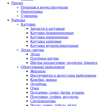
Прочее
Печатная и видео продукция
Пиротехника
Сувениры
Рыбалка
Катушки
Запчасти к катушкам
Катушки безынерционные
Катушки инерционные
Катушки карповые
Катушки мультипликаторные
Лески, шнуры
Леска
Плетёные шнуры
Шнуры нахлыстовые, подлески, бэкинги
Оборудование рыболовное
Жерлицы
Инструменты и аксессуары рыболовные
Коробки, ящики
Ледобуры
Очки
Подсачеки, садки, багры, куканы
Подставки, стойки, род-поды
Сигнализаторы
Чехлы, сумки, тубусы, вёдра