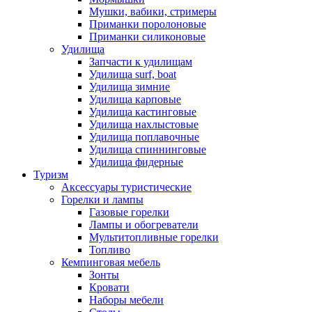
Мушки, вабики, стримеры
Приманки поролоновые
Приманки силиконовые
Удилища
Запчасти к удилищам
Удилища surf, boat
Удилища зимние
Удилища карповые
Удилища кастинговые
Удилища нахлыстовые
Удилища поплавочные
Удилища спиннинговые
Удилища фидерные
Туризм
Аксессуары туристические
Горелки и лампы
Газовые горелки
Лампы и обогреватели
Мультитопливные горелки
Топливо
Кемпинговая мебель
Зонты
Кровати
Наборы мебели