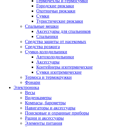
Гермочехлы и гермосумки
Городские рюкзаки
Охотничьи рюкзаки
Сумки
Туристические рюкзаки
Спальные мешки
Аксессуары для спальников
Спальники
Средства защиты от насекомых
Средства розжига
Сумки-холодильники
Автохолодильники
Аксессуары
Контейнеры изотермические
Сумки изотремические
Термоса и термокружки
Фонари
Электроника
Весы
Видеокамеры
Компасы, барометры
Навигаторы и аксессуары
Поисковые и охранные приборы
Рации и аксессуары
Элементы питания