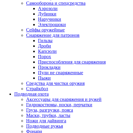
Самооборона и спецсредства
Аэрозоли
Дубинки
Наручники
Электрошоки
Сейфы оружейные
Снаряжение для патронов
Гильзы
Дроби
Капсюли
Порох
Приспособления для снаряжения
Прокладки
Пули не снаряженные
Пыжи
Средства для чистки оружия
Страйкбол
Подводная охота
Аксессуары для снаряжения и ружей
Гидрокостюмы, носки, перчатки
Груза, разгрузки, пояса
Маски, трубки, ласты
Ножи для дайвинга
Подводные ружья
Фонари