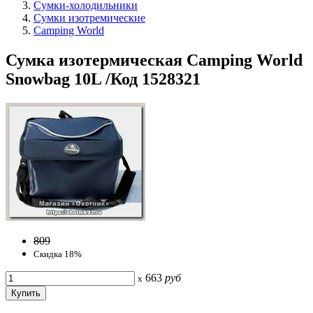
Сумки-холодильники
Сумки изотремические
Camping World
Сумка изотермическая Camping World
Snowbag 10L /Код 1528321
809
Скидка 18%
663
руб
x