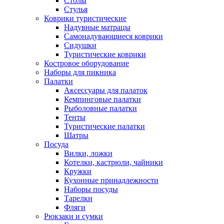
Столы
Стулья
Коврики туристические
Надувные матрацы
Самонадувающиеся коврики
Сидушки
Туристические коврики
Костровое оборудование
Наборы для пикника
Палатки
Аксессуары для палаток
Кемпинговые палатки
Рыболовные палатки
Тенты
Туристические палатки
Шатры
Посуда
Вилки, ложки
Котелки, кастрюли, чайники
Кружки
Кухонные принадлежности
Наборы посуды
Тарелки
Фляги
Рюкзаки и сумки