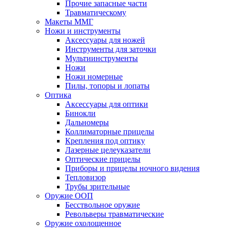
Прочие запасные части
Травматическому
Макеты ММГ
Ножи и инструменты
Аксессуары для ножей
Инструменты для заточки
Мультиинструменты
Ножи
Ножи номерные
Пилы, топоры и лопаты
Оптика
Аксессуары для оптики
Бинокли
Дальномеры
Коллиматорные прицелы
Крепления под оптику
Лазерные целеуказатели
Оптические прицелы
Приборы и прицелы ночного видения
Тепловизор
Трубы зрительные
Оружие ООП
Бесствольное оружие
Револьверы травматические
Оружие охолощенное