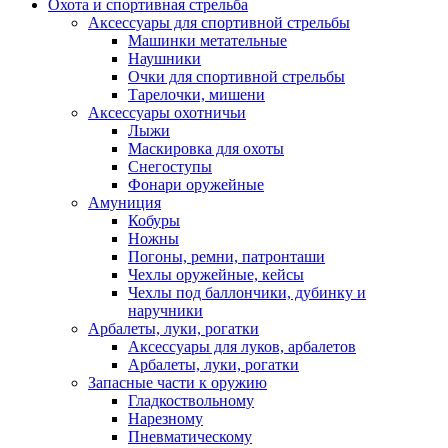
Охота и спортивная стрельба
Аксессуары для спортивной стрельбы
Машинки метательные
Наушники
Очки для спортивной стрельбы
Тарелочки, мишени
Аксессуары охотничьи
Лыжи
Маскировка для охоты
Снегоступы
Фонари оружейные
Амуниция
Кобуры
Ножны
Погоны, ремни, патронташи
Чехлы оружейные, кейсы
Чехлы под баллончики, дубинку и
наручники
Арбалеты, луки, рогатки
Аксессуары для луков, арбалетов
Арбалеты, луки, рогатки
Запасные части к оружию
Гладкоствольному
Нарезному
Пневматическому