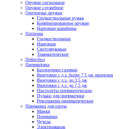
Оружие сигнальное
Оружие служебное
Охотничье оружие
Гладкоствольные ружья
Комбинированное оружие
Нарезные карабины
Патроны
Гладкоствольные
Нарезные
Светозвуковые
Травматические
Пейнтбол
Пневматика
Баллончики газовые
Винтовки с д.э. более 7,5 дж лицензия
Винтовки с д.э. до 3,5 дж
Винтовки с д.э. до 7,5 дж
Пистолеты пневматические
Пульки для пневматики
Револьверы пневматические
Приманки для охоты
Манки
Приманки
Чучела
Электроманок