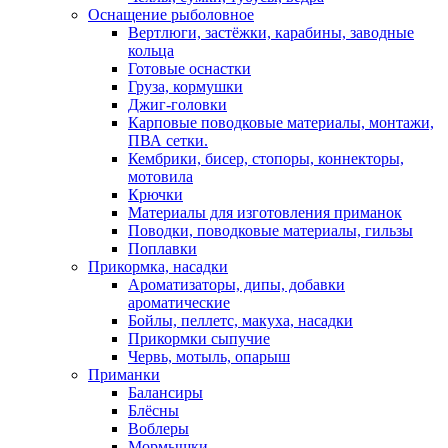
Оснащение рыболовное
Вертлюги, застёжки, карабины, заводные
кольца
Готовые оснастки
Груза, кормушки
Джиг-головки
Карповые поводковые материалы, монтажи,
ПВА сетки.
Кембрики, бисер, стопоры, коннекторы,
мотовила
Крючки
Материалы для изготовления приманок
Поводки, поводковые материалы, гильзы
Поплавки
Прикормка, насадки
Ароматизаторы, дипы, добавки
ароматические
Бойлы, пеллетс, макуха, насадки
Прикормки сыпучие
Червь, мотыль, опарыш
Приманки
Балансиры
Блёсны
Воблеры
Мормышки