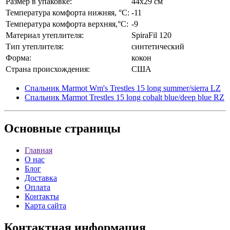
Размер в упаковке:
44х29 см
Температура комфорта нижняя, °С:
-11
Температура комфорта верхняя,°С:
-9
Материал утеплителя:
SpiraFil 120
Тип утеплителя:
синтетический
Форма:
кокон
Страна происхождения:
США
Спальник Marmot Wm's Trestles 15 long summer/sierra LZ
Спальник Marmot Trestles 15 long cobalt blue/deep blue RZ
Основные
страницы
Главная
О нас
Блог
Доставка
Оплата
Контакты
Карта сайта
Контактная
информация