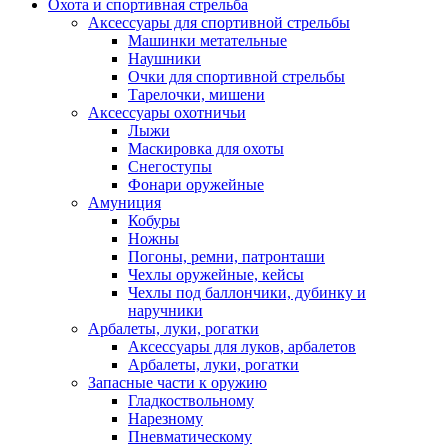
Охота и спортивная стрельба
Аксессуары для спортивной стрельбы
Машинки метательные
Наушники
Очки для спортивной стрельбы
Тарелочки, мишени
Аксессуары охотничьи
Лыжи
Маскировка для охоты
Снегоступы
Фонари оружейные
Амуниция
Кобуры
Ножны
Погоны, ремни, патронташи
Чехлы оружейные, кейсы
Чехлы под баллончики, дубинку и
наручники
Арбалеты, луки, рогатки
Аксессуары для луков, арбалетов
Арбалеты, луки, рогатки
Запасные части к оружию
Гладкоствольному
Нарезному
Пневматическому