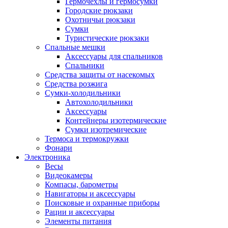
Гермочехлы и гермосумки
Городские рюкзаки
Охотничьи рюкзаки
Сумки
Туристические рюкзаки
Спальные мешки
Аксессуары для спальников
Спальники
Средства защиты от насекомых
Средства розжига
Сумки-холодильники
Автохолодильники
Аксессуары
Контейнеры изотермические
Сумки изотремические
Термоса и термокружки
Фонари
Электроника
Весы
Видеокамеры
Компасы, барометры
Навигаторы и аксессуары
Поисковые и охранные приборы
Рации и аксессуары
Элементы питания