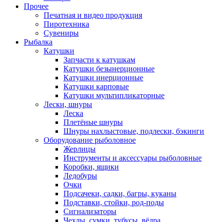
Прочее
Печатная и видео продукция
Пиротехника
Сувениры
Рыбалка
Катушки
Запчасти к катушкам
Катушки безынерционные
Катушки инерционные
Катушки карповые
Катушки мультипликаторные
Лески, шнуры
Леска
Плетёные шнуры
Шнуры нахлыстовые, подлески, бэкинги
Оборудование рыболовное
Жерлицы
Инструменты и аксессуары рыболовные
Коробки, ящики
Ледобуры
Очки
Подсачеки, садки, багры, куканы
Подставки, стойки, род-поды
Сигнализаторы
Чехлы, сумки, тубусы, вёдра