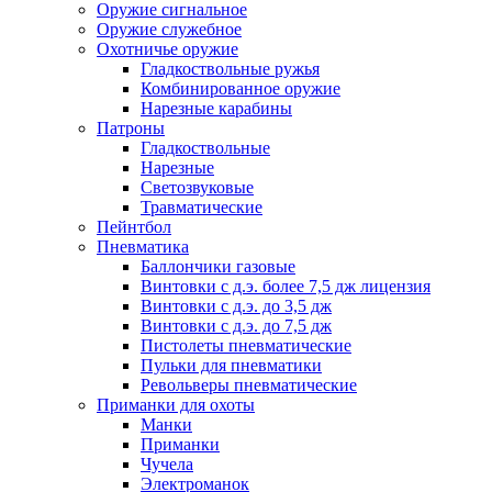
Оружие сигнальное
Оружие служебное
Охотничье оружие
Гладкоствольные ружья
Комбинированное оружие
Нарезные карабины
Патроны
Гладкоствольные
Нарезные
Светозвуковые
Травматические
Пейнтбол
Пневматика
Баллончики газовые
Винтовки с д.э. более 7,5 дж лицензия
Винтовки с д.э. до 3,5 дж
Винтовки с д.э. до 7,5 дж
Пистолеты пневматические
Пульки для пневматики
Револьверы пневматические
Приманки для охоты
Манки
Приманки
Чучела
Электроманок