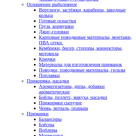
Оснащение рыболовное
Вертлюги, застёжки, карабины, заводные
кольца
Готовые оснастки
Груза, кормушки
Джиг-головки
Карповые поводковые материалы, монтажи,
ПВА сетки.
Кембрики, бисер, стопоры, коннекторы,
мотовила
Крючки
Материалы для изготовления приманок
Поводки, поводковые материалы, гильзы
Поплавки
Прикормка, насадки
Ароматизаторы, дипы, добавки
ароматические
Бойлы, пеллетс, макуха, насадки
Прикормки сыпучие
Червь, мотыль, опарыш
Приманки
Балансиры
Блёсны
Воблеры
Мормышки