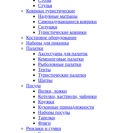
Столы
Стулья
Коврики туристические
Надувные матрацы
Самонадувающиеся коврики
Сидушки
Туристические коврики
Костровое оборудование
Наборы для пикника
Палатки
Аксессуары для палаток
Кемпинговые палатки
Рыболовные палатки
Тенты
Туристические палатки
Шатры
Посуда
Вилки, ложки
Котелки, кастрюли, чайники
Кружки
Кухонные принадлежности
Наборы посуды
Тарелки
Фляги
Рюкзаки и сумки