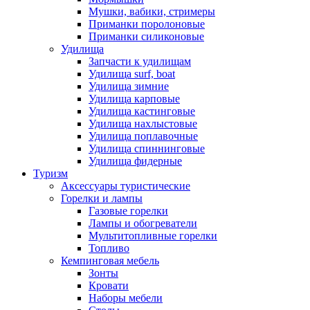
Мушки, вабики, стримеры
Приманки поролоновые
Приманки силиконовые
Удилища
Запчасти к удилищам
Удилища surf, boat
Удилища зимние
Удилища карповые
Удилища кастинговые
Удилища нахлыстовые
Удилища поплавочные
Удилища спиннинговые
Удилища фидерные
Туризм
Аксессуары туристические
Горелки и лампы
Газовые горелки
Лампы и обогреватели
Мультитопливные горелки
Топливо
Кемпинговая мебель
Зонты
Кровати
Наборы мебели