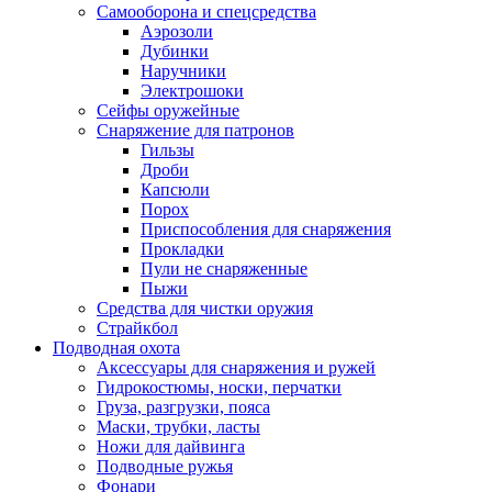
Самооборона и спецсредства
Аэрозоли
Дубинки
Наручники
Электрошоки
Сейфы оружейные
Снаряжение для патронов
Гильзы
Дроби
Капсюли
Порох
Приспособления для снаряжения
Прокладки
Пули не снаряженные
Пыжи
Средства для чистки оружия
Страйкбол
Подводная охота
Аксессуары для снаряжения и ружей
Гидрокостюмы, носки, перчатки
Груза, разгрузки, пояса
Маски, трубки, ласты
Ножи для дайвинга
Подводные ружья
Фонари