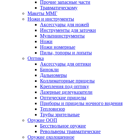
Прочие запасные части
Травматическому
Макеты ММГ
Ножи и инструменты
Аксессуары для ножей
Инструменты для заточки
Мультиинструменты
Ножи
Ножи номерные
Пилы, топоры и лопаты
Оптика
Аксессуары для оптики
Бинокли
Дальномеры
Коллиматорные прицелы
Крепления под оптику
Лазерные целеуказатели
Оптические прицелы
Приборы и прицелы ночного видения
Тепловизор
Трубы зрительные
Оружие ООП
Бесствольное оружие
Револьверы травматические
Оружие охолощенное