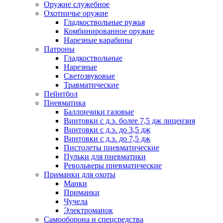
Оружие служебное
Охотничье оружие
Гладкоствольные ружья
Комбинированное оружие
Нарезные карабины
Патроны
Гладкоствольные
Нарезные
Светозвуковые
Травматические
Пейнтбол
Пневматика
Баллончики газовые
Винтовки с д.э. более 7,5 дж лицензия
Винтовки с д.э. до 3,5 дж
Винтовки с д.э. до 7,5 дж
Пистолеты пневматические
Пульки для пневматики
Револьверы пневматические
Приманки для охоты
Манки
Приманки
Чучела
Электроманок
Самооборона и спецсредства