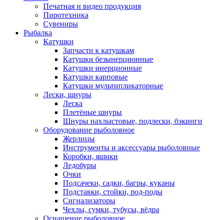
Печатная и видео продукция
Пиротехника
Сувениры
Рыбалка
Катушки
Запчасти к катушкам
Катушки безынерционные
Катушки инерционные
Катушки карповые
Катушки мультипликаторные
Лески, шнуры
Леска
Плетёные шнуры
Шнуры нахлыстовые, подлески, бэкинги
Оборудование рыболовное
Жерлицы
Инструменты и аксессуары рыболовные
Коробки, ящики
Ледобуры
Очки
Подсачеки, садки, багры, куканы
Подставки, стойки, род-поды
Сигнализаторы
Чехлы, сумки, тубусы, вёдра
Оснащение рыболовное