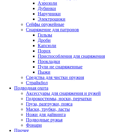
Аэрозоли
Дубинки
Наручники
Электрошоки
Сейфы оружейные
Снаряжение для патронов
Гильзы
Дроби
Капсюли
Порох
Приспособления для снаряжения
Прокладки
Пули не снаряженные
Пыжи
Средства для чистки оружия
Страйкбол
Подводная охота
Аксессуары для снаряжения и ружей
Гидрокостюмы, носки, перчатки
Груза, разгрузки, пояса
Маски, трубки, ласты
Ножи для дайвинга
Подводные ружья
Фонари
Прочее