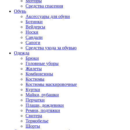
Моторы
Средства спасения
Обувь
Аксессуары для обуви
Ботинки
Вейдерсы
Носки
Сандали
Сапоги
Средства ухода за обувью
Одежда
Брюки
Головные уборы
Жилеты
Комбинезоны
Костюмы
Костюмы маскировочные
Куртки
Майки, рубашки
Перчатки
Плащи, дождевики
Ремни, подтяжки
Свитера
Термобелье
Шорты