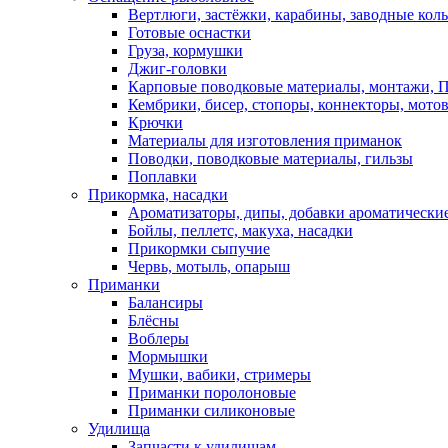
Вертлюги, застёжки, карабины, заводные кол
Готовые оснастки
Груза, кормушки
Джиг-головки
Карповые поводковые материалы, монтажи, П
Кембрики, бисер, стопоры, коннекторы, мото
Крючки
Материалы для изготовления приманок
Поводки, поводковые материалы, гильзы
Поплавки
Прикормка, насадки
Ароматизаторы, дипы, добавки ароматически
Бойлы, пеллетс, макуха, насадки
Прикормки сыпучие
Червь, мотыль, опарыш
Приманки
Балансиры
Блёсны
Воблеры
Мормышки
Мушки, вабики, стримеры
Приманки поролоновые
Приманки силиконовые
Удилища
Запчасти к удилищам