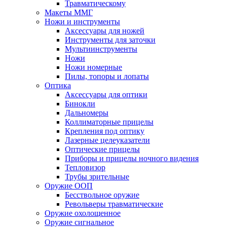
Травматическому
Макеты ММГ
Ножи и инструменты
Аксессуары для ножей
Инструменты для заточки
Мультиинструменты
Ножи
Ножи номерные
Пилы, топоры и лопаты
Оптика
Аксессуары для оптики
Бинокли
Дальномеры
Коллиматорные прицелы
Крепления под оптику
Лазерные целеуказатели
Оптические прицелы
Приборы и прицелы ночного видения
Тепловизор
Трубы зрительные
Оружие ООП
Бесствольное оружие
Револьверы травматические
Оружие охолощенное
Оружие сигнальное