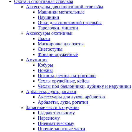
Охота и спортивная стрельба
Аксессуары для спортивной стрельбы
Машинки метательные
Наушники
Очки для спортивной стрельбы
Тарелочки, мишени
Аксессуары охотничьи
Лыжи
Маскировка для охоты
Снегоступы
Фонари оружейные
Амуниция
Кобуры
Ножны
Погоны, ремни, патронташи
Чехлы оружейные, кейсы
Чехлы под баллончики, дубинку и наручники
Арбалеты, луки, рогатки
Аксессуары для луков, арбалетов
Арбалеты, луки, рогатки
Запасные части к оружию
Гладкоствольному
Нарезному
Пневматическому
Прочие запасные части