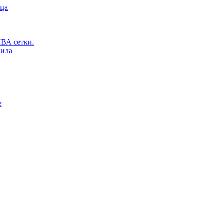
ьца
ВА сетки.
вила
е