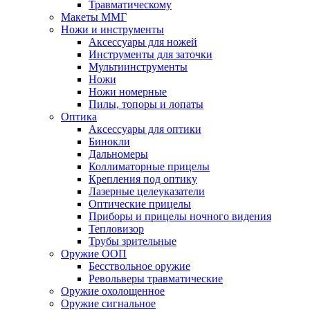
Травматическому
Макеты ММГ
Ножи и инструменты
Аксессуары для ножей
Инструменты для заточки
Мультиинструменты
Ножи
Ножи номерные
Пилы, топоры и лопаты
Оптика
Аксессуары для оптики
Бинокли
Дальномеры
Коллиматорные прицелы
Крепления под оптику
Лазерные целеуказатели
Оптические прицелы
Приборы и прицелы ночного видения
Тепловизор
Трубы зрительные
Оружие ООП
Бесствольное оружие
Револьверы травматические
Оружие охолощенное
Оружие сигнальное