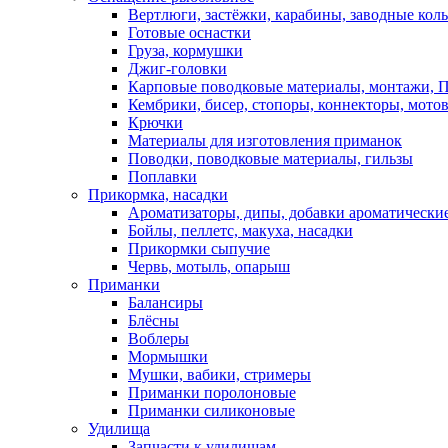
Вертлюги, застёжки, карабины, заводные кол
Готовые оснастки
Груза, кормушки
Джиг-головки
Карповые поводковые материалы, монтажи, П
Кембрики, бисер, стопоры, коннекторы, мото
Крючки
Материалы для изготовления приманок
Поводки, поводковые материалы, гильзы
Поплавки
Прикормка, насадки
Ароматизаторы, дипы, добавки ароматически
Бойлы, пеллетс, макуха, насадки
Прикормки сыпучие
Червь, мотыль, опарыш
Приманки
Балансиры
Блёсны
Воблеры
Мормышки
Мушки, вабики, стримеры
Приманки поролоновые
Приманки силиконовые
Удилища
Запчасти к удилищам