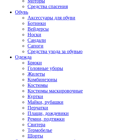
Моторы
Средства спасения
Обувь
Аксессуары для обуви
Ботинки
Вейдерсы
Носки
Сандали
Сапоги
Средства ухода за обувью
Одежда
Брюки
Головные уборы
Жилеты
Комбинезоны
Костюмы
Костюмы маскировочные
Куртки
Майки, рубашки
Перчатки
Плащи, дождевики
Ремни, подтяжки
Свитера
Термобелье
Шорты