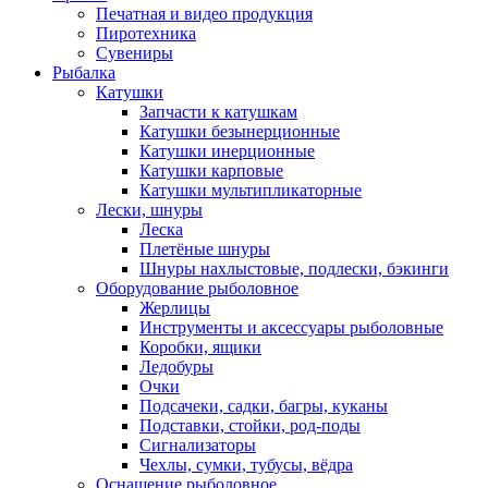
Печатная и видео продукция
Пиротехника
Сувениры
Рыбалка
Катушки
Запчасти к катушкам
Катушки безынерционные
Катушки инерционные
Катушки карповые
Катушки мультипликаторные
Лески, шнуры
Леска
Плетёные шнуры
Шнуры нахлыстовые, подлески, бэкинги
Оборудование рыболовное
Жерлицы
Инструменты и аксессуары рыболовные
Коробки, ящики
Ледобуры
Очки
Подсачеки, садки, багры, куканы
Подставки, стойки, род-поды
Сигнализаторы
Чехлы, сумки, тубусы, вёдра
Оснащение рыболовное