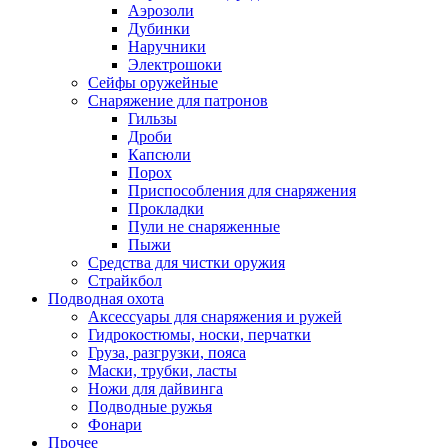
Аэрозоли
Дубинки
Наручники
Электрошоки
Сейфы оружейные
Снаряжение для патронов
Гильзы
Дроби
Капсюли
Порох
Приспособления для снаряжения
Прокладки
Пули не снаряженные
Пыжи
Средства для чистки оружия
Страйкбол
Подводная охота
Аксессуары для снаряжения и ружей
Гидрокостюмы, носки, перчатки
Груза, разгрузки, пояса
Маски, трубки, ласты
Ножи для дайвинга
Подводные ружья
Фонари
Прочее