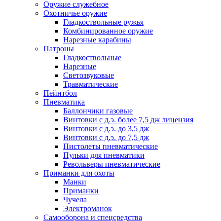
Оружие служебное
Охотничье оружие
Гладкоствольные ружья
Комбинированное оружие
Нарезные карабины
Патроны
Гладкоствольные
Нарезные
Светозвуковые
Травматические
Пейнтбол
Пневматика
Баллончики газовые
Винтовки с д.э. более 7,5 дж лицензия
Винтовки с д.э. до 3,5 дж
Винтовки с д.э. до 7,5 дж
Пистолеты пневматические
Пульки для пневматики
Револьверы пневматические
Приманки для охоты
Манки
Приманки
Чучела
Электроманок
Самооборона и спецсредства