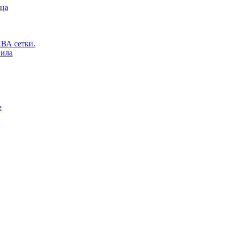
ьца
ВА сетки.
вила
е