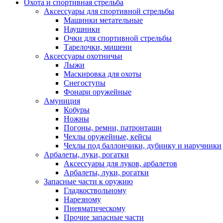
Охота и спортивная стрельба
Аксессуары для спортивной стрельбы
Машинки метательные
Наушники
Очки для спортивной стрельбы
Тарелочки, мишени
Аксессуары охотничьи
Лыжи
Маскировка для охоты
Снегоступы
Фонари оружейные
Амуниция
Кобуры
Ножны
Погоны, ремни, патронташи
Чехлы оружейные, кейсы
Чехлы под баллончики, дубинку и наручники
Арбалеты, луки, рогатки
Аксессуары для луков, арбалетов
Арбалеты, луки, рогатки
Запасные части к оружию
Гладкоствольному
Нарезному
Пневматическому
Прочие запасные части