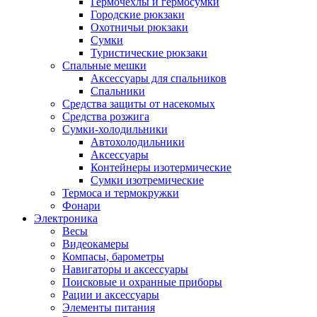
Гермочехлы и гермосумки
Городские рюкзаки
Охотничьи рюкзаки
Сумки
Туристические рюкзаки
Спальные мешки
Аксессуары для спальников
Спальники
Средства защиты от насекомых
Средства розжига
Сумки-холодильники
Автохолодильники
Аксессуары
Контейнеры изотермические
Сумки изотремические
Термоса и термокружки
Фонари
Электроника
Весы
Видеокамеры
Компасы, барометры
Навигаторы и аксессуары
Поисковые и охранные приборы
Рации и аксессуары
Элементы питания