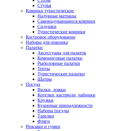
Столы
Стулья
Коврики туристические
Надувные матрацы
Самонадувающиеся коврики
Сидушки
Туристические коврики
Костровое оборудование
Наборы для пикника
Палатки
Аксессуары для палаток
Кемпинговые палатки
Рыболовные палатки
Тенты
Туристические палатки
Шатры
Посуда
Вилки, ложки
Котелки, кастрюли, чайники
Кружки
Кухонные принадлежности
Наборы посуды
Тарелки
Фляги
Рюкзаки и сумки