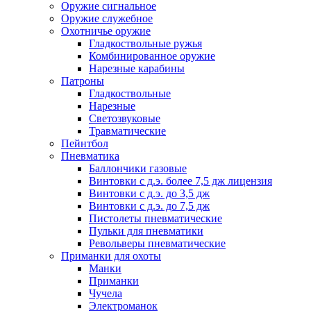
Оружие сигнальное
Оружие служебное
Охотничье оружие
Гладкоствольные ружья
Комбинированное оружие
Нарезные карабины
Патроны
Гладкоствольные
Нарезные
Светозвуковые
Травматические
Пейнтбол
Пневматика
Баллончики газовые
Винтовки с д.э. более 7,5 дж лицензия
Винтовки с д.э. до 3,5 дж
Винтовки с д.э. до 7,5 дж
Пистолеты пневматические
Пульки для пневматики
Револьверы пневматические
Приманки для охоты
Манки
Приманки
Чучела
Электроманок