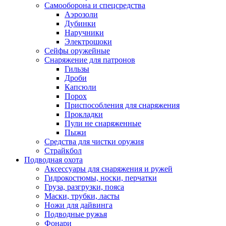
Самооборона и спецсредства
Аэрозоли
Дубинки
Наручники
Электрошоки
Сейфы оружейные
Снаряжение для патронов
Гильзы
Дроби
Капсюли
Порох
Приспособления для снаряжения
Прокладки
Пули не снаряженные
Пыжи
Средства для чистки оружия
Страйкбол
Подводная охота
Аксессуары для снаряжения и ружей
Гидрокостюмы, носки, перчатки
Груза, разгрузки, пояса
Маски, трубки, ласты
Ножи для дайвинга
Подводные ружья
Фонари