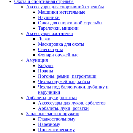
Охота и спортивная стрельба
Аксессуары для спортивной стрельбы
Машинки метательные
Наушники
Очки для спортивной стрельбы
Тарелочки, мишени
Аксессуары охотничьи
Лыжи
Маскировка для охоты
Снегоступы
Фонари оружейные
Амуниция
Кобуры
Ножны
Погоны, ремни, патронташи
Чехлы оружейные, кейсы
Чехлы под баллончики, дубинку и
наручники
Арбалеты, луки, рогатки
Аксессуары для луков, арбалетов
Арбалеты, луки, рогатки
Запасные части к оружию
Гладкоствольному
Нарезному
Пневматическому