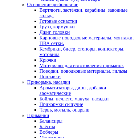
Оснащение рыболовное
Вертлюги, застёжки, карабины, заводные
кольца
Готовые оснастки
Груза, кормушки
Джиг-головки
Карповые поводковые материалы, монтажи,
ПВА сетки.
Кембрики, бисер, стопоры, коннекторы,
мотовила
Крючки
Материалы для изготовления приманок
Поводки, поводковые материалы, гильзы
Поплавки
Прикормка, насадки
Ароматизаторы, дипы, добавки
ароматические
Бойлы, пеллетс, макуха, насадки
Прикормки сыпучие
Червь, мотыль, опарыш
Приманки
Балансиры
Блёсны
Воблеры
Мормышки