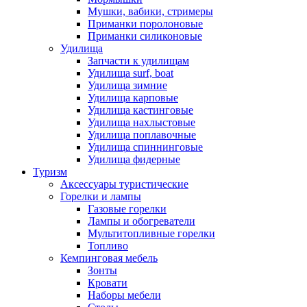
Мушки, вабики, стримеры
Приманки поролоновые
Приманки силиконовые
Удилища
Запчасти к удилищам
Удилища surf, boat
Удилища зимние
Удилища карповые
Удилища кастинговые
Удилища нахлыстовые
Удилища поплавочные
Удилища спиннинговые
Удилища фидерные
Туризм
Аксессуары туристические
Горелки и лампы
Газовые горелки
Лампы и обогреватели
Мультитопливные горелки
Топливо
Кемпинговая мебель
Зонты
Кровати
Наборы мебели