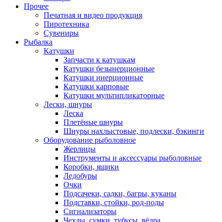
Прочее
Печатная и видео продукция
Пиротехника
Сувениры
Рыбалка
Катушки
Запчасти к катушкам
Катушки безынерционные
Катушки инерционные
Катушки карповые
Катушки мультипликаторные
Лески, шнуры
Леска
Плетёные шнуры
Шнуры нахлыстовые, подлески, бэкинги
Оборудование рыболовное
Жерлицы
Инструменты и аксессуары рыболовные
Коробки, ящики
Ледобуры
Очки
Подсачеки, садки, багры, куканы
Подставки, стойки, род-поды
Сигнализаторы
Чехлы, сумки, тубусы, вёдра