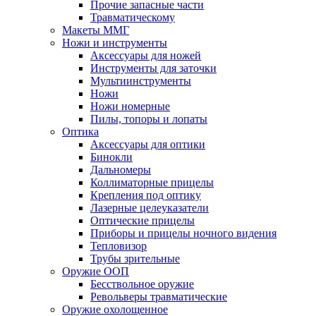
Прочие запасные части
Травматическому
Макеты ММГ
Ножи и инструменты
Аксессуары для ножей
Инструменты для заточки
Мультиинструменты
Ножи
Ножи номерные
Пилы, топоры и лопаты
Оптика
Аксессуары для оптики
Бинокли
Дальномеры
Коллиматорные прицелы
Крепления под оптику
Лазерные целеуказатели
Оптические прицелы
Приборы и прицелы ночного видения
Тепловизор
Трубы зрительные
Оружие ООП
Бесствольное оружие
Револьверы травматические
Оружие охолощенное