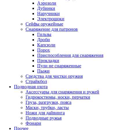
Аэрозоли
Дубинки
Наручники
Электрошоки
Сейфы оружейные
Снаряжение для патронов
Гильзы
Дроби
Капсюли
Порох
Приспособления для снаряжения
Прокладки
Пули не снаряженные
Пыжи
Средства для чистки оружия
Страйкбол
Подводная охота
Аксессуары для снаряжения и ружей
Гидрокостюмы, носки, перчатки
Груза, разгрузки, пояса
Маски, трубки, ласты
Ножи для дайвинга
Подводные ружья
Фонари
Прочее