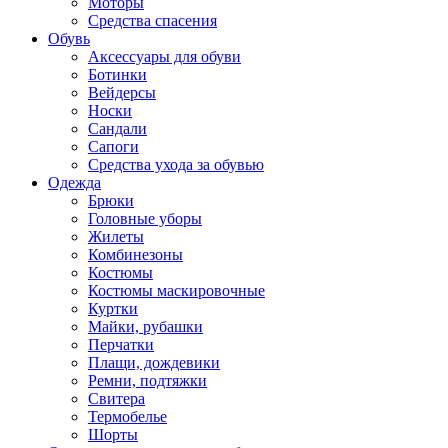
Моторы
Средства спасения
Обувь
Аксессуары для обуви
Ботинки
Вейдерсы
Носки
Сандали
Сапоги
Средства ухода за обувью
Одежда
Брюки
Головные уборы
Жилеты
Комбинезоны
Костюмы
Костюмы маскировочные
Куртки
Майки, рубашки
Перчатки
Плащи, дождевики
Ремни, подтяжки
Свитера
Термобелье
Шорты