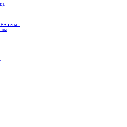
ьца
ВА сетки.
вила
е