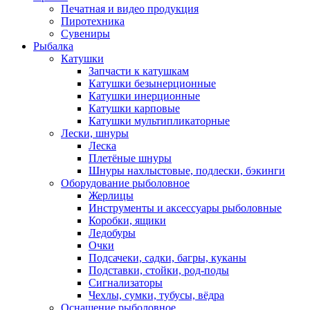
Печатная и видео продукция
Пиротехника
Сувениры
Рыбалка
Катушки
Запчасти к катушкам
Катушки безынерционные
Катушки инерционные
Катушки карповые
Катушки мультипликаторные
Лески, шнуры
Леска
Плетёные шнуры
Шнуры нахлыстовые, подлески, бэкинги
Оборудование рыболовное
Жерлицы
Инструменты и аксессуары рыболовные
Коробки, ящики
Ледобуры
Очки
Подсачеки, садки, багры, куканы
Подставки, стойки, род-поды
Сигнализаторы
Чехлы, сумки, тубусы, вёдра
Оснащение рыболовное