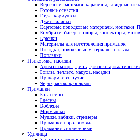
Вертлюги, застёжки, карабины, заводные кол
Готовые оснастки
Груза, кормушки
Джиг-головки
Карповые поводковые материалы, монтажи, П
Кембрики, бисер, стопоры, коннекторы, мото
Крючки
Материалы для изготовления приманок
Поводки, поводковые материалы, гильзы
Поплавки
Прикормка, насадки
Ароматизаторы, дипы, добавки ароматически
Бойлы, пеллетс, макуха, насадки
Прикормки сыпучие
Червь, мотыль, опарыш
Приманки
Балансиры
Блёсны
Воблеры
Мормышки
Мушки, вабики, стримеры
Приманки поролоновые
Приманки силиконовые
Удилища
Запчасти к удилищам