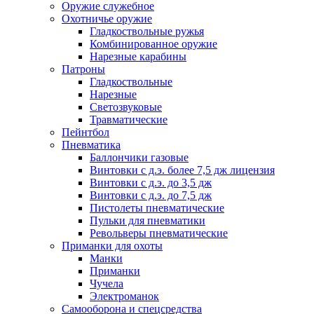
Оружие служебное
Охотничье оружие
Гладкоствольные ружья
Комбинированное оружие
Нарезные карабины
Патроны
Гладкоствольные
Нарезные
Светозвуковые
Травматические
Пейнтбол
Пневматика
Баллончики газовые
Винтовки с д.э. более 7,5 дж лицензия
Винтовки с д.э. до 3,5 дж
Винтовки с д.э. до 7,5 дж
Пистолеты пневматические
Пульки для пневматики
Револьверы пневматические
Приманки для охоты
Манки
Приманки
Чучела
Электроманок
Самооборона и спецсредства