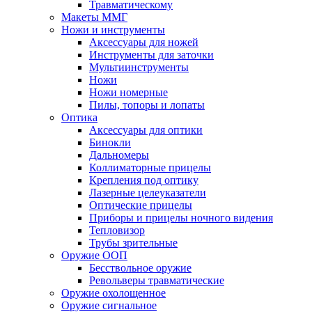
Травматическому
Макеты ММГ
Ножи и инструменты
Аксессуары для ножей
Инструменты для заточки
Мультиинструменты
Ножи
Ножи номерные
Пилы, топоры и лопаты
Оптика
Аксессуары для оптики
Бинокли
Дальномеры
Коллиматорные прицелы
Крепления под оптику
Лазерные целеуказатели
Оптические прицелы
Приборы и прицелы ночного видения
Тепловизор
Трубы зрительные
Оружие ООП
Бесствольное оружие
Револьверы травматические
Оружие охолощенное
Оружие сигнальное