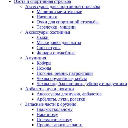
Охота и спортивная стрельба
Аксессуары для спортивной стрельбы
Машинки метательные
Наушники
Очки для спортивной стрельбы
Тарелочки, мишени
Аксессуары охотничьи
Лыжи
Маскировка для охоты
Снегоступы
Фонари оружейные
Амуниция
Кобуры
Ножны
Погоны, ремни, патронташи
Чехлы оружейные, кейсы
Чехлы под баллончики, дубинку и наручники
Арбалеты, луки, рогатки
Аксессуары для луков, арбалетов
Арбалеты, луки, рогатки
Запасные части к оружию
Гладкоствольному
Нарезному
Пневматическому
Прочие запасные части