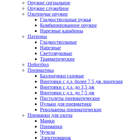
Оружие сигнальное
Оружие служебное
Охотничье оружие
Гладкоствольные ружья
Комбинированное оружие
Нарезные карабины
Патроны
Гладкоствольные
Нарезные
Светозвуковые
Травматические
Пейнтбол
Пневматика
Баллончики газовые
Винтовки с д.э. более 7,5 дж лицензия
Винтовки с д.э. до 3,5 дж
Винтовки с д.э. до 7,5 дж
Пистолеты пневматические
Пульки для пневматики
Револьверы пневматические
Приманки для охоты
Манки
Приманки
Чучела
Электроманок