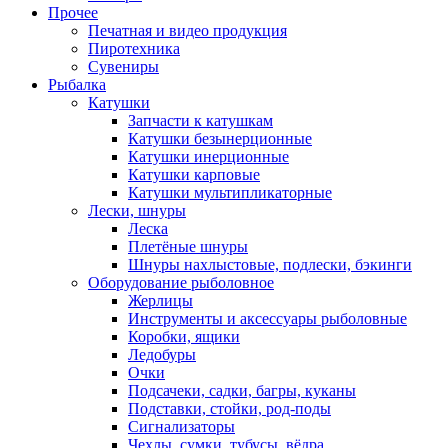
Прочее
Печатная и видео продукция
Пиротехника
Сувениры
Рыбалка
Катушки
Запчасти к катушкам
Катушки безынерционные
Катушки инерционные
Катушки карповые
Катушки мультипликаторные
Лески, шнуры
Леска
Плетёные шнуры
Шнуры нахлыстовые, подлески, бэкинги
Оборудование рыболовное
Жерлицы
Инструменты и аксессуары рыболовные
Коробки, ящики
Ледобуры
Очки
Подсачеки, садки, багры, куканы
Подставки, стойки, род-поды
Сигнализаторы
Чехлы, сумки, тубусы, вёдра