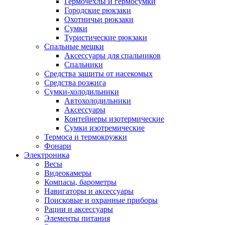
Гермочехлы и гермосумки
Городские рюкзаки
Охотничьи рюкзаки
Сумки
Туристические рюкзаки
Спальные мешки
Аксессуары для спальников
Спальники
Средства защиты от насекомых
Средства розжига
Сумки-холодильники
Автохолодильники
Аксессуары
Контейнеры изотермические
Сумки изотремические
Термоса и термокружки
Фонари
Электроника
Весы
Видеокамеры
Компасы, барометры
Навигаторы и аксессуары
Поисковые и охранные приборы
Рации и аксессуары
Элементы питания