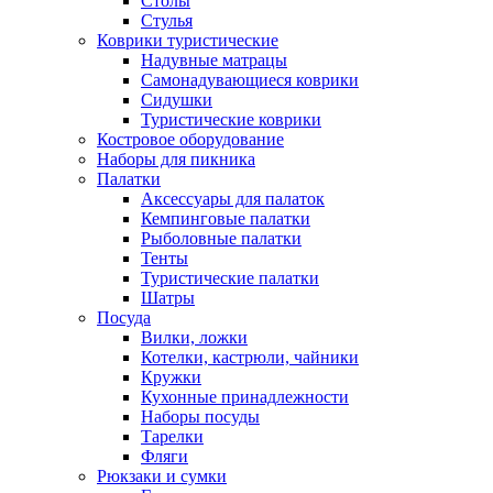
Столы
Стулья
Коврики туристические
Надувные матрацы
Самонадувающиеся коврики
Сидушки
Туристические коврики
Костровое оборудование
Наборы для пикника
Палатки
Аксессуары для палаток
Кемпинговые палатки
Рыболовные палатки
Тенты
Туристические палатки
Шатры
Посуда
Вилки, ложки
Котелки, кастрюли, чайники
Кружки
Кухонные принадлежности
Наборы посуды
Тарелки
Фляги
Рюкзаки и сумки