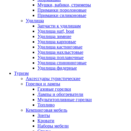
Мушки, вабики, стримеры
Приманки поролоновые
Приманки силиконовые
Удилища
Запчасти к удилищам
Удилища surf, boat
Удилища зимние
Удилища карповые
Удилища кастинговые
Удилища нахлыстовые
Удилища поплавочные
Удилища спиннинговые
Удилища фидерные
Туризм
Аксессуары туристические
Горелки и лампы
Газовые горелки
Лампы и обогреватели
Мультитопливные горелки
Топливо
Кемпинговая мебель
Зонты
Кровати
Наборы мебели