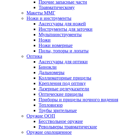
Прочие запасные части
Травматическому
Макеты ММГ
Ножи и инструменты
Аксессуары для ножей
Инструменты для заточки
Мультиинструменты
Ножи
Ножи номерные
Пилы, топоры и лопаты
Оптика
Аксессуары для оптики
Бинокли
Дальномеры
Коллиматорные прицелы
Крепления под оптику
Лазерные целеуказатели
Оптические прицелы
Приборы и прицелы ночного видения
Тепловизор
Трубы зрительные
Оружие ООП
Бесствольное оружие
Револьверы травматические
Оружие охолощенное