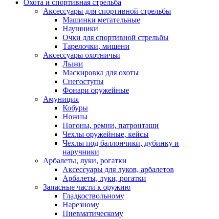
Охота и спортивная стрельба
Аксессуары для спортивной стрельбы
Машинки метательные
Наушники
Очки для спортивной стрельбы
Тарелочки, мишени
Аксессуары охотничьи
Лыжи
Маскировка для охоты
Снегоступы
Фонари оружейные
Амуниция
Кобуры
Ножны
Погоны, ремни, патронташи
Чехлы оружейные, кейсы
Чехлы под баллончики, дубинку и
наручники
Арбалеты, луки, рогатки
Аксессуары для луков, арбалетов
Арбалеты, луки, рогатки
Запасные части к оружию
Гладкоствольному
Нарезному
Пневматическому