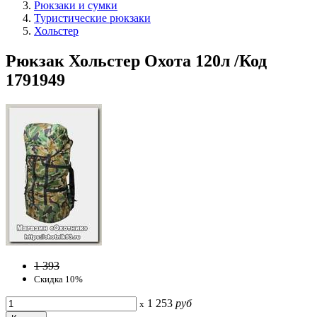
Рюкзаки и сумки
Туристические рюкзаки
Хольстер
Рюкзак Хольстер Охота 120л /Код
1791949
1 393
Скидка 10%
1 253
руб
x