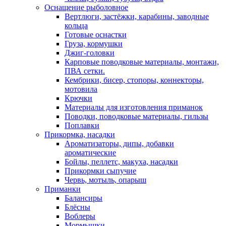
Оснащение рыболовное
Вертлюги, застёжки, карабины, заводные
кольца
Готовые оснастки
Груза, кормушки
Джиг-головки
Карповые поводковые материалы, монтажи,
ПВА сетки.
Кембрики, бисер, стопоры, коннекторы,
мотовила
Крючки
Материалы для изготовления приманок
Поводки, поводковые материалы, гильзы
Поплавки
Прикормка, насадки
Ароматизаторы, дипы, добавки
ароматические
Бойлы, пеллетс, макуха, насадки
Прикормки сыпучие
Червь, мотыль, опарыш
Приманки
Балансиры
Блёсны
Воблеры
Мормышки