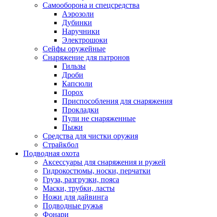
Самооборона и спецсредства
Аэрозоли
Дубинки
Наручники
Электрошоки
Сейфы оружейные
Снаряжение для патронов
Гильзы
Дроби
Капсюли
Порох
Приспособления для снаряжения
Прокладки
Пули не снаряженные
Пыжи
Средства для чистки оружия
Страйкбол
Подводная охота
Аксессуары для снаряжения и ружей
Гидрокостюмы, носки, перчатки
Груза, разгрузки, пояса
Маски, трубки, ласты
Ножи для дайвинга
Подводные ружья
Фонари