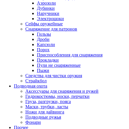
Аэрозоли
Дубинки
Наручники
Электрошоки
Сейфы оружейные
Снаряжение для патронов
Гильзы
Дроби
Капсюли
Порох
Приспособления для снаряжения
Прокладки
Пули не снаряженные
Пыжи
Средства для чистки оружия
Страйкбол
Подводная охота
Аксессуары для снаряжения и ружей
Гидрокостюмы, носки, перчатки
Груза, разгрузки, пояса
Маски, трубки, ласты
Ножи для дайвинга
Подводные ружья
Фонари
Прочее