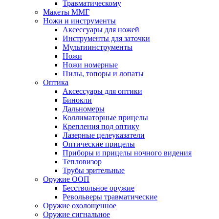
Травматическому
Макеты ММГ
Ножи и инструменты
Аксессуары для ножей
Инструменты для заточки
Мультиинструменты
Ножи
Ножи номерные
Пилы, топоры и лопаты
Оптика
Аксессуары для оптики
Бинокли
Дальномеры
Коллиматорные прицелы
Крепления под оптику
Лазерные целеуказатели
Оптические прицелы
Приборы и прицелы ночного видения
Тепловизор
Трубы зрительные
Оружие ООП
Бесствольное оружие
Револьверы травматические
Оружие охолощенное
Оружие сигнальное