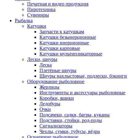
Печатная и видео продукция
Пиротехника
Сувениры
Рыбалка
Катушки
Запчасти к катушкам
Катушки безынерционные
Катушки инерционные
Катушки карповые
Катушки мультипликаторные
Лески, шнуры
Леска
Плетёные шнуры
Шнуры нахлыстовые, подлески, бэкинги
Оборудование рыболовное
Жерлицы
Инструменты и аксессуары рыболовные
Коробки, ящики
Ледобуры
Очки
Подсачеки, садки, багры, куканы
Подставки, стойки, род-поды
Сигнализаторы
Чехлы, сумки, тубусы, вёдра
Оснащение рыболовное