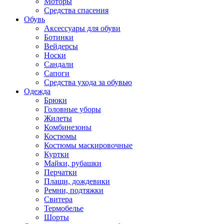
Моторы
Средства спасения
Обувь
Аксессуары для обуви
Ботинки
Вейдерсы
Носки
Сандали
Сапоги
Средства ухода за обувью
Одежда
Брюки
Головные уборы
Жилеты
Комбинезоны
Костюмы
Костюмы маскировочные
Куртки
Майки, рубашки
Перчатки
Плащи, дождевики
Ремни, подтяжки
Свитера
Термобелье
Шорты