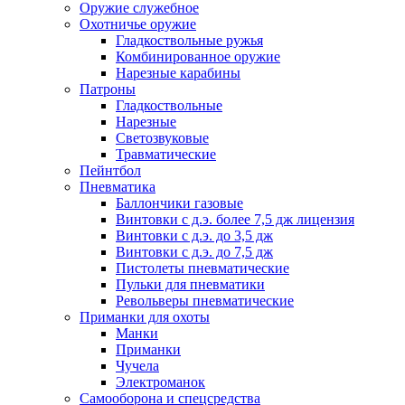
Оружие служебное
Охотничье оружие
Гладкоствольные ружья
Комбинированное оружие
Нарезные карабины
Патроны
Гладкоствольные
Нарезные
Светозвуковые
Травматические
Пейнтбол
Пневматика
Баллончики газовые
Винтовки с д.э. более 7,5 дж лицензия
Винтовки с д.э. до 3,5 дж
Винтовки с д.э. до 7,5 дж
Пистолеты пневматические
Пульки для пневматики
Револьверы пневматические
Приманки для охоты
Манки
Приманки
Чучела
Электроманок
Самооборона и спецсредства