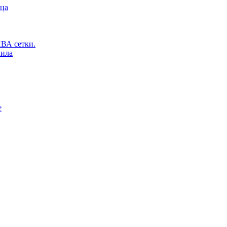
ьца
ВА сетки.
вила
е