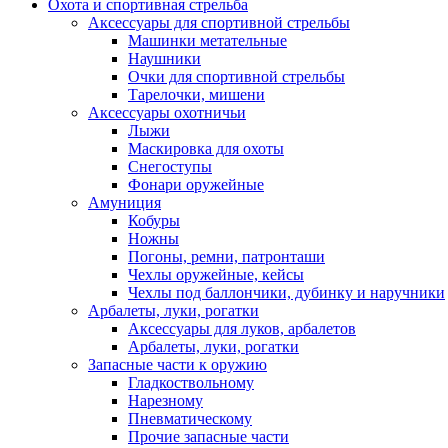
Охота и спортивная стрельба
Аксессуары для спортивной стрельбы
Машинки метательные
Наушники
Очки для спортивной стрельбы
Тарелочки, мишени
Аксессуары охотничьи
Лыжи
Маскировка для охоты
Снегоступы
Фонари оружейные
Амуниция
Кобуры
Ножны
Погоны, ремни, патронташи
Чехлы оружейные, кейсы
Чехлы под баллончики, дубинку и наручники
Арбалеты, луки, рогатки
Аксессуары для луков, арбалетов
Арбалеты, луки, рогатки
Запасные части к оружию
Гладкоствольному
Нарезному
Пневматическому
Прочие запасные части