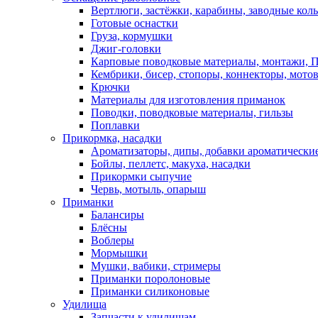
Вертлюги, застёжки, карабины, заводные кол
Готовые оснастки
Груза, кормушки
Джиг-головки
Карповые поводковые материалы, монтажи, П
Кембрики, бисер, стопоры, коннекторы, мото
Крючки
Материалы для изготовления приманок
Поводки, поводковые материалы, гильзы
Поплавки
Прикормка, насадки
Ароматизаторы, дипы, добавки ароматически
Бойлы, пеллетс, макуха, насадки
Прикормки сыпучие
Червь, мотыль, опарыш
Приманки
Балансиры
Блёсны
Воблеры
Мормышки
Мушки, вабики, стримеры
Приманки поролоновые
Приманки силиконовые
Удилища
Запчасти к удилищам