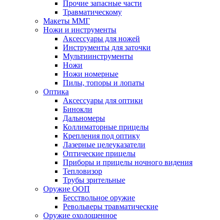
Прочие запасные части
Травматическому
Макеты ММГ
Ножи и инструменты
Аксессуары для ножей
Инструменты для заточки
Мультиинструменты
Ножи
Ножи номерные
Пилы, топоры и лопаты
Оптика
Аксессуары для оптики
Бинокли
Дальномеры
Коллиматорные прицелы
Крепления под оптику
Лазерные целеуказатели
Оптические прицелы
Приборы и прицелы ночного видения
Тепловизор
Трубы зрительные
Оружие ООП
Бесствольное оружие
Револьверы травматические
Оружие охолощенное