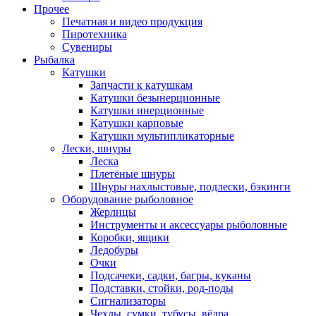
Прочее
Печатная и видео продукция
Пиротехника
Сувениры
Рыбалка
Катушки
Запчасти к катушкам
Катушки безынерционные
Катушки инерционные
Катушки карповые
Катушки мультипликаторные
Лески, шнуры
Леска
Плетёные шнуры
Шнуры нахлыстовые, подлески, бэкинги
Оборудование рыболовное
Жерлицы
Инструменты и аксессуары рыболовные
Коробки, ящики
Ледобуры
Очки
Подсачеки, садки, багры, куканы
Подставки, стойки, род-поды
Сигнализаторы
Чехлы, сумки, тубусы, вёдра