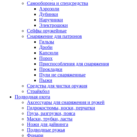
Самооборона и спецсредства
Аэрозоли
Дубинки
Наручники
Электрошоки
Сейфы оружейные
Снаряжение для патронов
Гильзы
Дроби
Капсюли
Порох
Приспособления для снаряжения
Прокладки
Пули не снаряженные
Пыжи
Средства для чистки оружия
Страйкбол
Подводная охота
Аксессуары для снаряжения и ружей
Гидрокостюмы, носки, перчатки
Груза, разгрузки, пояса
Маски, трубки, ласты
Ножи для дайвинга
Подводные ружья
Фонари