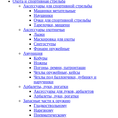
Охота и спортивная стрельба
Аксессуары для спортивной стрельбы
Машинки метательные
Наушники
Очки для спортивной стрельбы
Тарелочки, мишени
Аксессуары охотничьи
Лыжи
Маскировка для охоты
Снегоступы
Фонари оружейные
Амуниция
Кобуры
Ножны
Погоны, ремни, патронташи
Чехлы оружейные, кейсы
Чехлы под баллончики, дубинку и
наручники
Арбалеты, луки, рогатки
Аксессуары для луков, арбалетов
Арбалеты, луки, рогатки
Запасные части к оружию
Гладкоствольному
Нарезному
Пневматическому