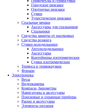
Гермочехлы и гермосумки
Городские рюкзаки
Охотничьи рюкзаки
Сумки
Туристические рюкзаки
Спальные мешки
Аксессуары для спальников
Спальники
Средства защиты от насекомых
Средства розжига
Сумки-холодильники
Автохолодильники
Аксессуары
Контейнеры изотермические
Сумки изотремические
Термоса и термокружки
Фонари
Электроника
Весы
Видеокамеры
Компасы, барометры
Навигаторы и аксессуары
Поисковые и охранные приборы
Рации и аксессуары
Элементы питания