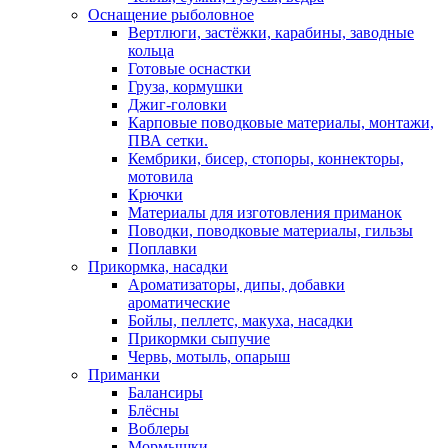
Оснащение рыболовное
Вертлюги, застёжки, карабины, заводные
кольца
Готовые оснастки
Груза, кормушки
Джиг-головки
Карповые поводковые материалы, монтажи,
ПВА сетки.
Кембрики, бисер, стопоры, коннекторы,
мотовила
Крючки
Материалы для изготовления приманок
Поводки, поводковые материалы, гильзы
Поплавки
Прикормка, насадки
Ароматизаторы, дипы, добавки
ароматические
Бойлы, пеллетс, макуха, насадки
Прикормки сыпучие
Червь, мотыль, опарыш
Приманки
Балансиры
Блёсны
Воблеры
Мормышки