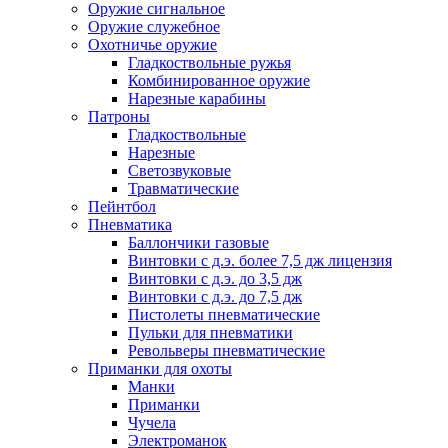
Оружие сигнальное
Оружие служебное
Охотничье оружие
Гладкоствольные ружья
Комбинированное оружие
Нарезные карабины
Патроны
Гладкоствольные
Нарезные
Светозвуковые
Травматические
Пейнтбол
Пневматика
Баллончики газовые
Винтовки с д.э. более 7,5 дж лицензия
Винтовки с д.э. до 3,5 дж
Винтовки с д.э. до 7,5 дж
Пистолеты пневматические
Пульки для пневматики
Револьверы пневматические
Приманки для охоты
Манки
Приманки
Чучела
Электроманок