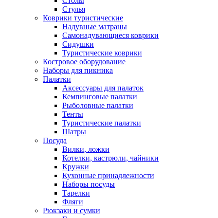
Столы
Стулья
Коврики туристические
Надувные матрацы
Самонадувающиеся коврики
Сидушки
Туристические коврики
Костровое оборудование
Наборы для пикника
Палатки
Аксессуары для палаток
Кемпинговые палатки
Рыболовные палатки
Тенты
Туристические палатки
Шатры
Посуда
Вилки, ложки
Котелки, кастрюли, чайники
Кружки
Кухонные принадлежности
Наборы посуды
Тарелки
Фляги
Рюкзаки и сумки