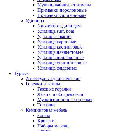
Мушки, вабики, стримеры
Приманки поролоновые
Приманки силиконовые
Удилища
Запчасти к удилищам
Удилища surf, boat
Удилища зимние
Удилища карповые
Удилища кастинговые
Удилища нахлыстовые
Удилища поплавочные
Удилища спиннинговые
Удилища фидерные
Туризм
Аксессуары туристические
Горелки и лампы
Газовые горелки
Лампы и обогреватели
Мультитопливные горелки
Топливо
Кемпинговая мебель
Зонты
Кровати
Наборы мебели