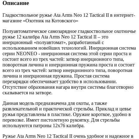
Описание
Гладкоствольное ружье Ata Arms Neo 12 Tactical II в интернет-
магазине «Охотник на Котовского»
Полуавтоматическое самозарядное гладкоствольное охотничье
ружье 12 калибра Ata Arms Neo 12 Tactical II – это
инерционный «полуавтомат», разработанный с
использованием новейших технологий. Инерционная система
серии NEONEO - инерционная система этой серии проста и
состоит всего из трех частей: затвор инерционного типа,
поворотная личина и инерционная пружина проста и состоит
всего из трех частей: затвор инерционного типа, поворотная
личина и инерционная пружина. Простая система
перезарядки обеспечивает удобство в использовании.
Отсутствие образования нагара внутри системы благотворно
сказывается на затворе.
Данная модель предназначена для охоты, а также
развлекательной и практической стрельбы. Приклад и цевье
ружья представлены в пластике. Оружие короткое, удобно в
перевозке. Имеет пистолетную рукоятку. Для стрельбы
используются патроны 12х76 калибра.
Ружье Ata Arms Neo 12 Tactical II очень удобное и надежное в