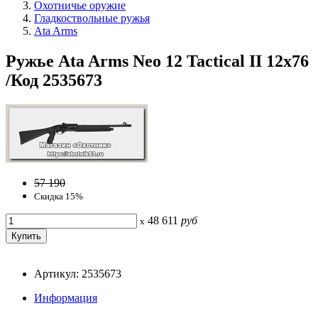
Охотничье оружие
Гладкоствольные ружья
Ata Arms
Ружье Ata Arms Neo 12 Tactical II 12x76
/Код 2535673
57 190
Скидка 15%
48 611
руб
x
Артикул: 2535673
Информация