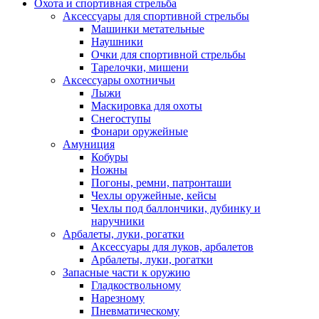
Охота и спортивная стрельба
Аксессуары для спортивной стрельбы
Машинки метательные
Наушники
Очки для спортивной стрельбы
Тарелочки, мишени
Аксессуары охотничьи
Лыжи
Маскировка для охоты
Снегоступы
Фонари оружейные
Амуниция
Кобуры
Ножны
Погоны, ремни, патронташи
Чехлы оружейные, кейсы
Чехлы под баллончики, дубинку и
наручники
Арбалеты, луки, рогатки
Аксессуары для луков, арбалетов
Арбалеты, луки, рогатки
Запасные части к оружию
Гладкоствольному
Нарезному
Пневматическому