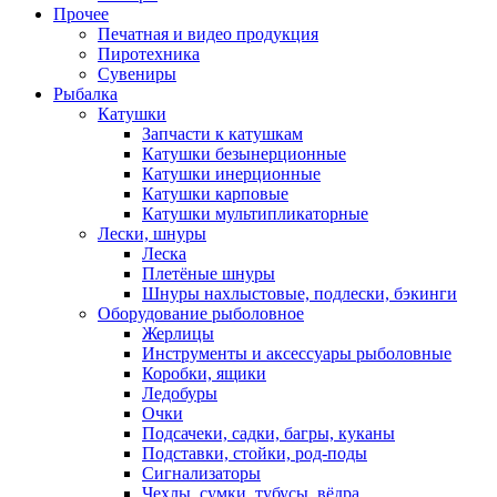
Прочее
Печатная и видео продукция
Пиротехника
Сувениры
Рыбалка
Катушки
Запчасти к катушкам
Катушки безынерционные
Катушки инерционные
Катушки карповые
Катушки мультипликаторные
Лески, шнуры
Леска
Плетёные шнуры
Шнуры нахлыстовые, подлески, бэкинги
Оборудование рыболовное
Жерлицы
Инструменты и аксессуары рыболовные
Коробки, ящики
Ледобуры
Очки
Подсачеки, садки, багры, куканы
Подставки, стойки, род-поды
Сигнализаторы
Чехлы, сумки, тубусы, вёдра