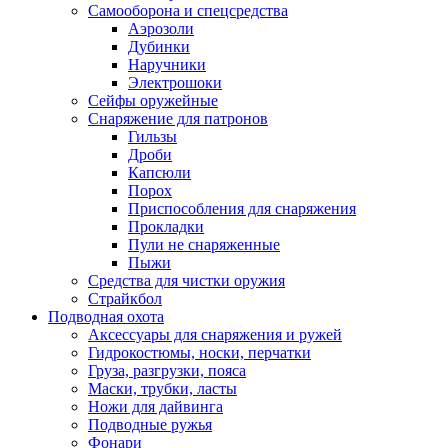
Самооборона и спецсредства
Аэрозоли
Дубинки
Наручники
Электрошоки
Сейфы оружейные
Снаряжение для патронов
Гильзы
Дроби
Капсюли
Порох
Приспособления для снаряжения
Прокладки
Пули не снаряженные
Пыжи
Средства для чистки оружия
Страйкбол
Подводная охота
Аксессуары для снаряжения и ружей
Гидрокостюмы, носки, перчатки
Груза, разгрузки, пояса
Маски, трубки, ласты
Ножи для дайвинга
Подводные ружья
Фонари