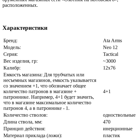
расположенных.
Характеристики
Бренд:
Ata Arms
Модель:
Neo 12
Серия:
Tactical
Вес изделия, гр:
~3000
Калибр:
12x76
Емкость магазина: Для трубчатых или
несъемных магазинов, емкость указывается
со значением +1, что обозначает общее
количество патронов в магазине +
4+1
патроннике. Например, 4+1 будет значить,
что в магазине максимальное количество
патронов 4, а в патроннике - 1.
Количество стволов:
одноствольные
Длина ствола, мм:
470
Принцип действия:
инерционные
Материал приклада (ложи):
пластик