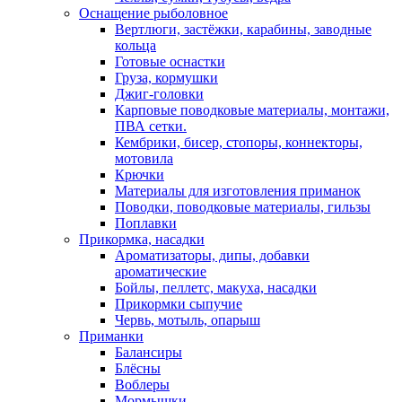
Оснащение рыболовное
Вертлюги, застёжки, карабины, заводные
кольца
Готовые оснастки
Груза, кормушки
Джиг-головки
Карповые поводковые материалы, монтажи,
ПВА сетки.
Кембрики, бисер, стопоры, коннекторы,
мотовила
Крючки
Материалы для изготовления приманок
Поводки, поводковые материалы, гильзы
Поплавки
Прикормка, насадки
Ароматизаторы, дипы, добавки
ароматические
Бойлы, пеллетс, макуха, насадки
Прикормки сыпучие
Червь, мотыль, опарыш
Приманки
Балансиры
Блёсны
Воблеры
Мормышки