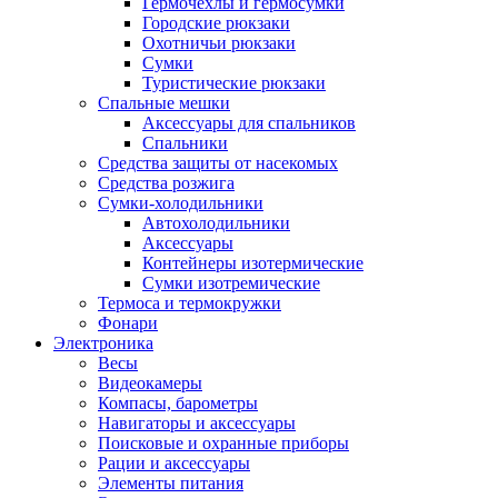
Гермочехлы и гермосумки
Городские рюкзаки
Охотничьи рюкзаки
Сумки
Туристические рюкзаки
Спальные мешки
Аксессуары для спальников
Спальники
Средства защиты от насекомых
Средства розжига
Сумки-холодильники
Автохолодильники
Аксессуары
Контейнеры изотермические
Сумки изотремические
Термоса и термокружки
Фонари
Электроника
Весы
Видеокамеры
Компасы, барометры
Навигаторы и аксессуары
Поисковые и охранные приборы
Рации и аксессуары
Элементы питания