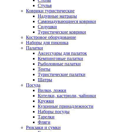
Столы
Стулья
Коврики туристические
Надувные матрацы
Самонадувающиеся коврики
Сидушки
Туристические коврики
Костровое оборудование
Наборы для пикника
Палатки
Аксессуары для палаток
Кемпинговые палатки
Рыболовные палатки
Тенты
Туристические палатки
Шатры
Посуда
Вилки, ложки
Котелки, кастрюли, чайники
Кружки
Кухонные принадлежности
Наборы посуды
Тарелки
Фляги
Рюкзаки и сумки