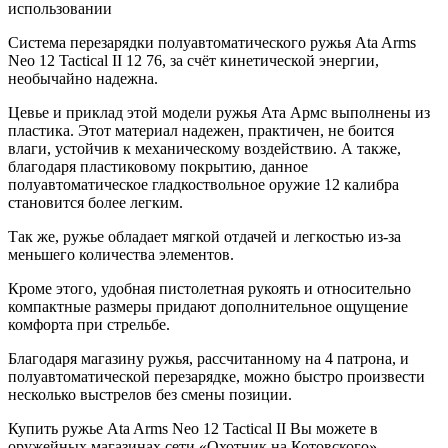
использовании
Система перезарядки полуавтоматического ружья Ata Arms
Neo 12 Tactical II 12 76, за счёт кинетической энергии,
необычайно надежна.
Цевье и приклад этой модели ружья Ата Армс выполнены из
пластика. Этот материал надежен, практичен, не боится
влаги, устойчив к механическому воздействию. А также,
благодаря пластиковому покрытию, данное
полуавтоматическое гладкоствольное оружие 12 калибра
становится более легким.
Так же, ружье обладает мягкой отдачей и легкостью из-за
меньшего количества элементов.
Кроме этого, удобная пистолетная рукоять и относительно
компактные размеры придают дополнительное ощущение
комфорта при стрельбе.
Благодаря магазину ружья, рассчитанному на 4 патрона, и
полуавтоматической перезарядке, можно быстро произвести
несколько выстрелов без смены позиции.
Купить ружье Ata Arms Neo 12 Tactical II Вы можете в
оружейных магазинах сети «Охотник на Котовского»,