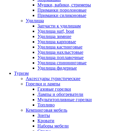
Мушки, вабики, стримеры
Приманки поролоновые
Приманки силиконовые
Удилища
Запчасти к удилищам
Удилища surf, boat
Удилища зимние
Удилища карповые
Удилища кастинговые
Удилища нахлыстовые
Удилища поплавочные
Удилища спиннинговые
Удилища фидерные
Туризм
Аксессуары туристические
Горелки и лампы
Газовые горелки
Лампы и обогреватели
Мультитопливные горелки
Топливо
Кемпинговая мебель
Зонты
Кровати
Наборы мебели