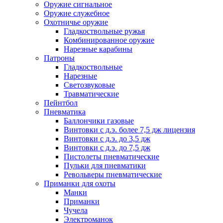
Оружие сигнальное
Оружие служебное
Охотничье оружие
Гладкоствольные ружья
Комбинированное оружие
Нарезные карабины
Патроны
Гладкоствольные
Нарезные
Светозвуковые
Травматические
Пейнтбол
Пневматика
Баллончики газовые
Винтовки с д.э. более 7,5 дж лицензия
Винтовки с д.э. до 3,5 дж
Винтовки с д.э. до 7,5 дж
Пистолеты пневматические
Пульки для пневматики
Револьверы пневматические
Приманки для охоты
Манки
Приманки
Чучела
Электроманок