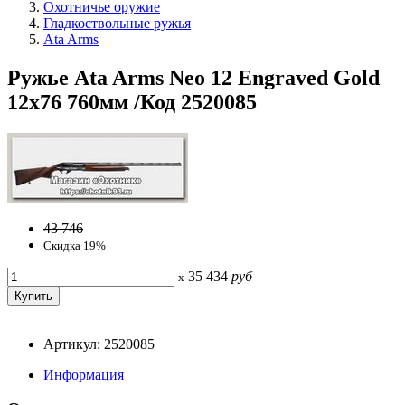
Охотничье оружие
Гладкоствольные ружья
Ata Arms
Ружье Ata Arms Neo 12 Engraved Gold
12х76 760мм /Код 2520085
43 746
Скидка 19%
35 434
руб
x
Артикул: 2520085
Информация