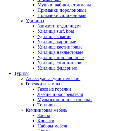
Мушки, вабики, стримеры
Приманки поролоновые
Приманки силиконовые
Удилища
Запчасти к удилищам
Удилища surf, boat
Удилища зимние
Удилища карповые
Удилища кастинговые
Удилища нахлыстовые
Удилища поплавочные
Удилища спиннинговые
Удилища фидерные
Туризм
Аксессуары туристические
Горелки и лампы
Газовые горелки
Лампы и обогреватели
Мультитопливные горелки
Топливо
Кемпинговая мебель
Зонты
Кровати
Наборы мебели