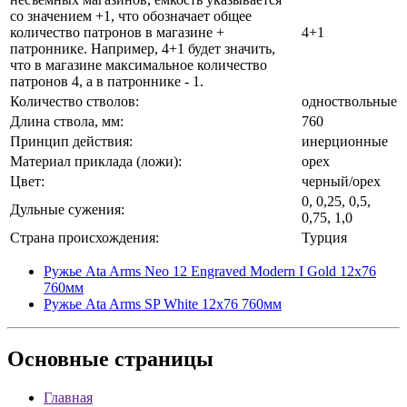
со значением +1, что обозначает общее
количество патронов в магазине +
4+1
патроннике. Например, 4+1 будет значить,
что в магазине максимальное количество
патронов 4, а в патроннике - 1.
Количество стволов:
одноствольные
Длина ствола, мм:
760
Принцип действия:
инерционные
Материал приклада (ложи):
орех
Цвет:
черный/орех
0, 0,25, 0,5,
Дульные сужения:
0,75, 1,0
Страна происхождения:
Турция
Ружье Ata Arms Neo 12 Engraved Modern I Gold 12х76
760мм
Ружье Ata Arms SP White 12х76 760мм
Основные
страницы
Главная