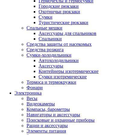
Гермочехлы и гермосумки
Городские рюкзаки
Охотничьи рюкзаки
Сумки
Туристические рюкзаки
Спальные мешки
Аксессуары для спальников
Спальники
Средства защиты от насекомых
Средства розжига
Сумки-холодильники
Автохолодильники
Аксессуары
Контейнеры изотермические
Сумки изотремические
Термоса и термокружки
Фонари
Электроника
Весы
Видеокамеры
Компасы, барометры
Навигаторы и аксессуары
Поисковые и охранные приборы
Рации и аксессуары
Элементы питания