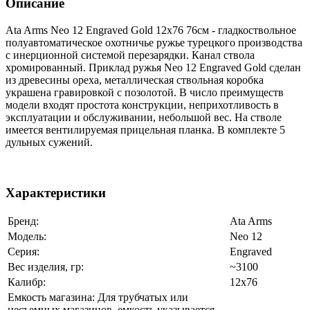
Описание
Ata Arms Neo 12 Engraved Gold 12х76 76см - гладкоствольное
полуавтоматическое охотничье ружье турецкого производства
с инерционной системой перезарядки. Канал ствола
хромированный. Приклад ружья Neo 12 Engraved Gold сделан
из древесины ореха, металлическая ствольная коробка
украшена гравировкой с позолотой. В число преимуществ
модели входят простота конструкции, неприхотливость в
эксплуатации и обслуживании, небольшой вес. На стволе
имеется вентилируемая прицельная планка. В комплекте 5
дульных сужений.
Характеристики
Бренд:
Ata Arms
Модель:
Neo 12
Серия:
Engraved
Вес изделия, гр:
~3100
Калибр:
12x76
Емкость магазина: Для трубчатых или
несъемных магазинов, емкость указывается