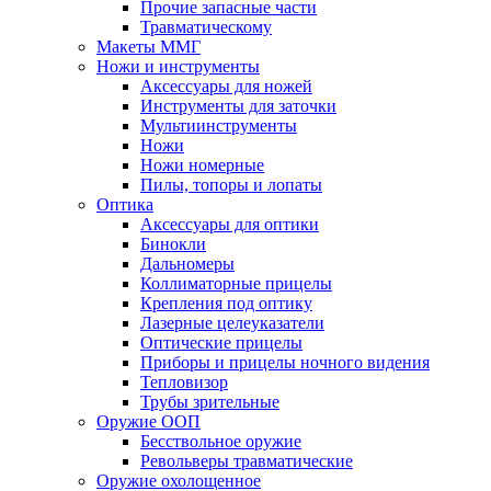
Прочие запасные части
Травматическому
Макеты ММГ
Ножи и инструменты
Аксессуары для ножей
Инструменты для заточки
Мультиинструменты
Ножи
Ножи номерные
Пилы, топоры и лопаты
Оптика
Аксессуары для оптики
Бинокли
Дальномеры
Коллиматорные прицелы
Крепления под оптику
Лазерные целеуказатели
Оптические прицелы
Приборы и прицелы ночного видения
Тепловизор
Трубы зрительные
Оружие ООП
Бесствольное оружие
Револьверы травматические
Оружие охолощенное