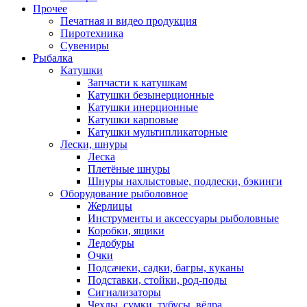
Прочее
Печатная и видео продукция
Пиротехника
Сувениры
Рыбалка
Катушки
Запчасти к катушкам
Катушки безынерционные
Катушки инерционные
Катушки карповые
Катушки мультипликаторные
Лески, шнуры
Леска
Плетёные шнуры
Шнуры нахлыстовые, подлески, бэкинги
Оборудование рыболовное
Жерлицы
Инструменты и аксессуары рыболовные
Коробки, ящики
Ледобуры
Очки
Подсачеки, садки, багры, куканы
Подставки, стойки, род-поды
Сигнализаторы
Чехлы, сумки, тубусы, вёдра