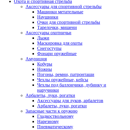
Охота и спортивная стрельба
Аксессуары для спортивной стрельбы
Машинки метательные
Наушники
Очки для спортивной стрельбы
Тарелочки, мишени
Аксессуары охотничьи
Лыжи
Маскировка для охоты
Снегоступы
Фонари оружейные
Амуниция
Кобуры
Ножны
Погоны, ремни, патронташи
Чехлы оружейные, кейсы
Чехлы под баллончики, дубинку и
наручники
Арбалеты, луки, рогатки
Аксессуары для луков, арбалетов
Арбалеты, луки, рогатки
Запасные части к оружию
Гладкоствольному
Нарезному
Пневматическому