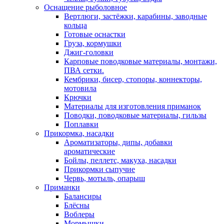
Оснащение рыболовное
Вертлюги, застёжки, карабины, заводные
кольца
Готовые оснастки
Груза, кормушки
Джиг-головки
Карповые поводковые материалы, монтажи,
ПВА сетки.
Кембрики, бисер, стопоры, коннекторы,
мотовила
Крючки
Материалы для изготовления приманок
Поводки, поводковые материалы, гильзы
Поплавки
Прикормка, насадки
Ароматизаторы, дипы, добавки
ароматические
Бойлы, пеллетс, макуха, насадки
Прикормки сыпучие
Червь, мотыль, опарыш
Приманки
Балансиры
Блёсны
Воблеры
Мормышки