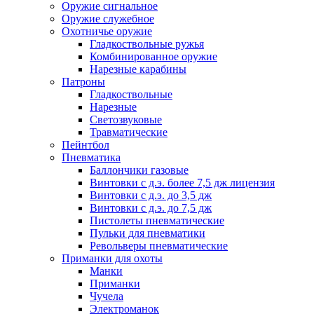
Оружие сигнальное
Оружие служебное
Охотничье оружие
Гладкоствольные ружья
Комбинированное оружие
Нарезные карабины
Патроны
Гладкоствольные
Нарезные
Светозвуковые
Травматические
Пейнтбол
Пневматика
Баллончики газовые
Винтовки с д.э. более 7,5 дж лицензия
Винтовки с д.э. до 3,5 дж
Винтовки с д.э. до 7,5 дж
Пистолеты пневматические
Пульки для пневматики
Револьверы пневматические
Приманки для охоты
Манки
Приманки
Чучела
Электроманок