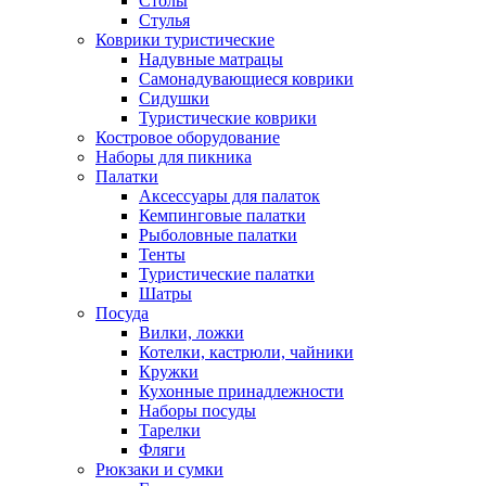
Столы
Стулья
Коврики туристические
Надувные матрацы
Самонадувающиеся коврики
Сидушки
Туристические коврики
Костровое оборудование
Наборы для пикника
Палатки
Аксессуары для палаток
Кемпинговые палатки
Рыболовные палатки
Тенты
Туристические палатки
Шатры
Посуда
Вилки, ложки
Котелки, кастрюли, чайники
Кружки
Кухонные принадлежности
Наборы посуды
Тарелки
Фляги
Рюкзаки и сумки