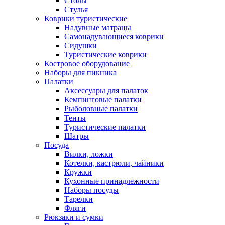
Столы
Стулья
Коврики туристические
Надувные матрацы
Самонадувающиеся коврики
Сидушки
Туристические коврики
Костровое оборудование
Наборы для пикника
Палатки
Аксессуары для палаток
Кемпинговые палатки
Рыболовные палатки
Тенты
Туристические палатки
Шатры
Посуда
Вилки, ложки
Котелки, кастрюли, чайники
Кружки
Кухонные принадлежности
Наборы посуды
Тарелки
Фляги
Рюкзаки и сумки