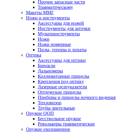
Прочие запасные части
Травматическому
Макеты ММГ
Ножи и инструменты
Аксессуары для ножей
Инструменты для заточки
Мультиинструменты
Ножи
Ножи номерные
Пилы, топоры и лопаты
Оптика
Аксессуары для оптики
Бинокли
Дальномеры
Коллиматорные прицелы
Крепления под оптику
Лазерные целеуказатели
Оптические прицелы
Приборы и прицелы ночного видения
Тепловизор
Трубы зрительные
Оружие ООП
Бесствольное оружие
Револьверы травматические
Оружие охолощенное