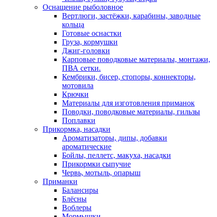
Оснащение рыболовное
Вертлюги, застёжки, карабины, заводные
кольца
Готовые оснастки
Груза, кормушки
Джиг-головки
Карповые поводковые материалы, монтажи,
ПВА сетки.
Кембрики, бисер, стопоры, коннекторы,
мотовила
Крючки
Материалы для изготовления приманок
Поводки, поводковые материалы, гильзы
Поплавки
Прикормка, насадки
Ароматизаторы, дипы, добавки
ароматические
Бойлы, пеллетс, макуха, насадки
Прикормки сыпучие
Червь, мотыль, опарыш
Приманки
Балансиры
Блёсны
Воблеры
Мормышки