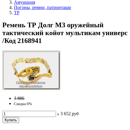
Амуниция
Погоны, ремни, патронташи
ТР
Ремень ТР Долг М3 оружейный
тактический койот мультикам универс
/Код 2168941
3 886
Скидка 6%
3 652
руб
x