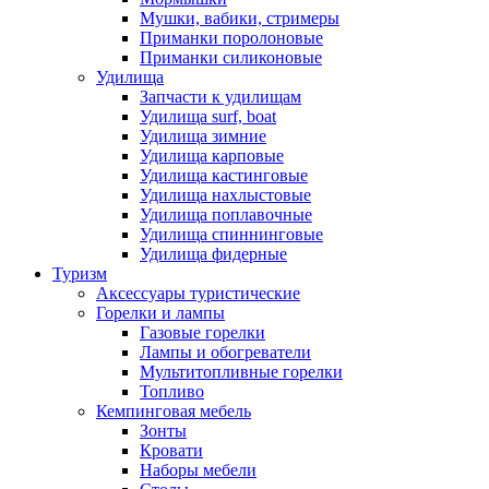
Мушки, вабики, стримеры
Приманки поролоновые
Приманки силиконовые
Удилища
Запчасти к удилищам
Удилища surf, boat
Удилища зимние
Удилища карповые
Удилища кастинговые
Удилища нахлыстовые
Удилища поплавочные
Удилища спиннинговые
Удилища фидерные
Туризм
Аксессуары туристические
Горелки и лампы
Газовые горелки
Лампы и обогреватели
Мультитопливные горелки
Топливо
Кемпинговая мебель
Зонты
Кровати
Наборы мебели