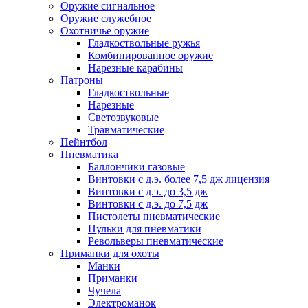
Оружие сигнальное
Оружие служебное
Охотничье оружие
Гладкоствольные ружья
Комбинированное оружие
Нарезные карабины
Патроны
Гладкоствольные
Нарезные
Светозвуковые
Травматические
Пейнтбол
Пневматика
Баллончики газовые
Винтовки с д.э. более 7,5 дж лицензия
Винтовки с д.э. до 3,5 дж
Винтовки с д.э. до 7,5 дж
Пистолеты пневматические
Пульки для пневматики
Револьверы пневматические
Приманки для охоты
Манки
Приманки
Чучела
Электроманок