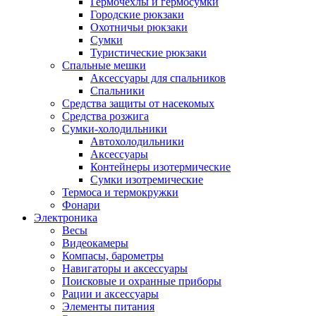
Гермочехлы и гермосумки
Городские рюкзаки
Охотничьи рюкзаки
Сумки
Туристические рюкзаки
Спальные мешки
Аксессуары для спальников
Спальники
Средства защиты от насекомых
Средства розжига
Сумки-холодильники
Автохолодильники
Аксессуары
Контейнеры изотермические
Сумки изотремические
Термоса и термокружки
Фонари
Электроника
Весы
Видеокамеры
Компасы, барометры
Навигаторы и аксессуары
Поисковые и охранные приборы
Рации и аксессуары
Элементы питания