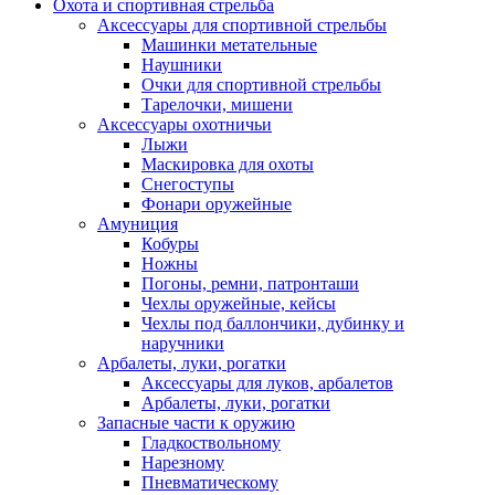
Охота и спортивная стрельба
Аксессуары для спортивной стрельбы
Машинки метательные
Наушники
Очки для спортивной стрельбы
Тарелочки, мишени
Аксессуары охотничьи
Лыжи
Маскировка для охоты
Снегоступы
Фонари оружейные
Амуниция
Кобуры
Ножны
Погоны, ремни, патронташи
Чехлы оружейные, кейсы
Чехлы под баллончики, дубинку и
наручники
Арбалеты, луки, рогатки
Аксессуары для луков, арбалетов
Арбалеты, луки, рогатки
Запасные части к оружию
Гладкоствольному
Нарезному
Пневматическому