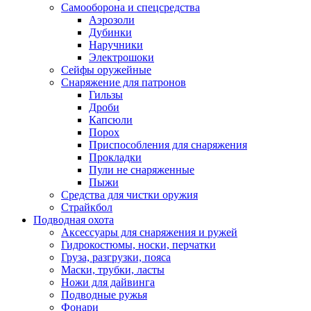
Самооборона и спецсредства
Аэрозоли
Дубинки
Наручники
Электрошоки
Сейфы оружейные
Снаряжение для патронов
Гильзы
Дроби
Капсюли
Порох
Приспособления для снаряжения
Прокладки
Пули не снаряженные
Пыжи
Средства для чистки оружия
Страйкбол
Подводная охота
Аксессуары для снаряжения и ружей
Гидрокостюмы, носки, перчатки
Груза, разгрузки, пояса
Маски, трубки, ласты
Ножи для дайвинга
Подводные ружья
Фонари