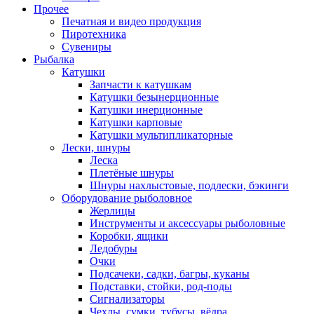
Прочее
Печатная и видео продукция
Пиротехника
Сувениры
Рыбалка
Катушки
Запчасти к катушкам
Катушки безынерционные
Катушки инерционные
Катушки карповые
Катушки мультипликаторные
Лески, шнуры
Леска
Плетёные шнуры
Шнуры нахлыстовые, подлески, бэкинги
Оборудование рыболовное
Жерлицы
Инструменты и аксессуары рыболовные
Коробки, ящики
Ледобуры
Очки
Подсачеки, садки, багры, куканы
Подставки, стойки, род-поды
Сигнализаторы
Чехлы, сумки, тубусы, вёдра