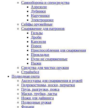
Самооборона и спецсредства
Аэрозоли
Дубинки
Наручники
Электрошоки
Сейфы оружейные
Снаряжение для патронов
Гильзы
Дроби
Капсюли
Порох
Приспособления для снаряжения
Прокладки
Пули не снаряженные
Пыжи
Средства для чистки оружия
Страйкбол
Подводная охота
Аксессуары для снаряжения и ружей
Гидрокостюмы, носки, перчатки
Груза, разгрузки, пояса
Маски, трубки, ласты
Ножи для дайвинга
Подводные ружья
Фонари