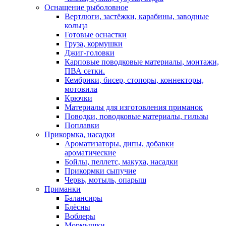
Оснащение рыболовное
Вертлюги, застёжки, карабины, заводные
кольца
Готовые оснастки
Груза, кормушки
Джиг-головки
Карповые поводковые материалы, монтажи,
ПВА сетки.
Кембрики, бисер, стопоры, коннекторы,
мотовила
Крючки
Материалы для изготовления приманок
Поводки, поводковые материалы, гильзы
Поплавки
Прикормка, насадки
Ароматизаторы, дипы, добавки
ароматические
Бойлы, пеллетс, макуха, насадки
Прикормки сыпучие
Червь, мотыль, опарыш
Приманки
Балансиры
Блёсны
Воблеры
Мормышки