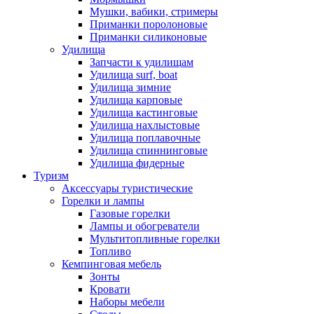
Мушки, вабики, стримеры
Приманки поролоновые
Приманки силиконовые
Удилища
Запчасти к удилищам
Удилища surf, boat
Удилища зимние
Удилища карповые
Удилища кастинговые
Удилища нахлыстовые
Удилища поплавочные
Удилища спиннинговые
Удилища фидерные
Туризм
Аксессуары туристические
Горелки и лампы
Газовые горелки
Лампы и обогреватели
Мультитопливные горелки
Топливо
Кемпинговая мебель
Зонты
Кровати
Наборы мебели