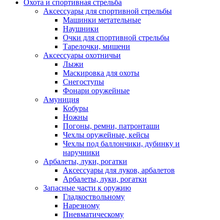
Охота и спортивная стрельба
Аксессуары для спортивной стрельбы
Машинки метательные
Наушники
Очки для спортивной стрельбы
Тарелочки, мишени
Аксессуары охотничьи
Лыжи
Маскировка для охоты
Снегоступы
Фонари оружейные
Амуниция
Кобуры
Ножны
Погоны, ремни, патронташи
Чехлы оружейные, кейсы
Чехлы под баллончики, дубинку и
наручники
Арбалеты, луки, рогатки
Аксессуары для луков, арбалетов
Арбалеты, луки, рогатки
Запасные части к оружию
Гладкоствольному
Нарезному
Пневматическому