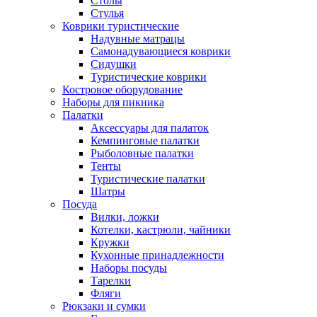
Столы
Стулья
Коврики туристические
Надувные матрацы
Самонадувающиеся коврики
Сидушки
Туристические коврики
Костровое оборудование
Наборы для пикника
Палатки
Аксессуары для палаток
Кемпинговые палатки
Рыболовные палатки
Тенты
Туристические палатки
Шатры
Посуда
Вилки, ложки
Котелки, кастрюли, чайники
Кружки
Кухонные принадлежности
Наборы посуды
Тарелки
Фляги
Рюкзаки и сумки