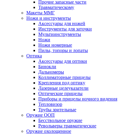
Прочие запасные части
Травматическому
Макеты ММГ
Ножи и инструменты
Аксессуары для ножей
Инструменты для заточки
Мультиинструменты
Ножи
Ножи номерные
Пилы, топоры и лопаты
Оптика
Аксессуары для оптики
Бинокли
Дальномеры
Коллиматорные прицелы
Крепления под оптику
Лазерные целеуказатели
Оптические прицелы
Приборы и прицелы ночного видения
Тепловизор
Трубы зрительные
Оружие ООП
Бесствольное оружие
Револьверы травматические
Оружие охолощенное