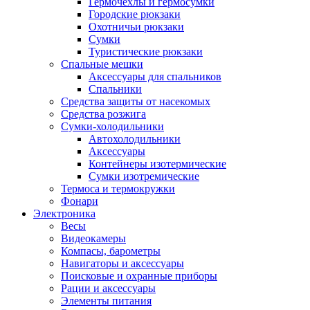
Гермочехлы и гермосумки
Городские рюкзаки
Охотничьи рюкзаки
Сумки
Туристические рюкзаки
Спальные мешки
Аксессуары для спальников
Спальники
Средства защиты от насекомых
Средства розжига
Сумки-холодильники
Автохолодильники
Аксессуары
Контейнеры изотермические
Сумки изотремические
Термоса и термокружки
Фонари
Электроника
Весы
Видеокамеры
Компасы, барометры
Навигаторы и аксессуары
Поисковые и охранные приборы
Рации и аксессуары
Элементы питания