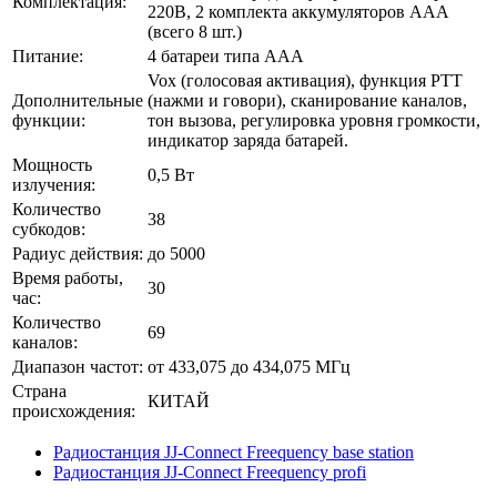
Комплектация:
220В, 2 комплекта аккумуляторов AAA
(всего 8 шт.)
Питание:
4 батареи типа ААА
Vox (голосовая активация), функция PTT
Дополнительные
(нажми и говори), сканирование каналов,
функции:
тон вызова, регулировка уровня громкости,
индикатор заряда батарей.
Мощность
0,5 Вт
излучения:
Количество
38
субкодов:
Радиус действия:
до 5000
Время работы,
30
час:
Количество
69
каналов:
Диапазон частот:
от 433,075 до 434,075 МГц
Страна
КИТАЙ
происхождения:
Радиостанция JJ-Connect Freequency base station
Радиостанция JJ-Connect Freequency profi