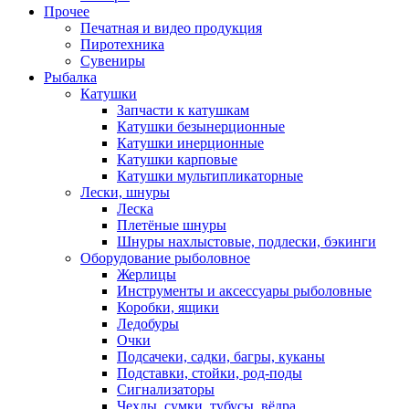
Прочее
Печатная и видео продукция
Пиротехника
Сувениры
Рыбалка
Катушки
Запчасти к катушкам
Катушки безынерционные
Катушки инерционные
Катушки карповые
Катушки мультипликаторные
Лески, шнуры
Леска
Плетёные шнуры
Шнуры нахлыстовые, подлески, бэкинги
Оборудование рыболовное
Жерлицы
Инструменты и аксессуары рыболовные
Коробки, ящики
Ледобуры
Очки
Подсачеки, садки, багры, куканы
Подставки, стойки, род-поды
Сигнализаторы
Чехлы, сумки, тубусы, вёдра