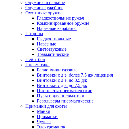
Оружие сигнальное
Оружие служебное
Охотничье оружие
Гладкоствольные ружья
Комбинированное оружие
Нарезные карабины
Патроны
Гладкоствольные
Нарезные
Светозвуковые
Травматические
Пейнтбол
Пневматика
Баллончики газовые
Винтовки с д.э. более 7,5 дж лицензия
Винтовки с д.э. до 3,5 дж
Винтовки с д.э. до 7,5 дж
Пистолеты пневматические
Пульки для пневматики
Револьверы пневматические
Приманки для охоты
Манки
Приманки
Чучела
Электроманок