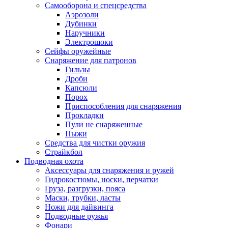
Самооборона и спецсредства
Аэрозоли
Дубинки
Наручники
Электрошоки
Сейфы оружейные
Снаряжение для патронов
Гильзы
Дроби
Капсюли
Порох
Приспособления для снаряжения
Прокладки
Пули не снаряженные
Пыжи
Средства для чистки оружия
Страйкбол
Подводная охота
Аксессуары для снаряжения и ружей
Гидрокостюмы, носки, перчатки
Груза, разгрузки, пояса
Маски, трубки, ласты
Ножи для дайвинга
Подводные ружья
Фонари