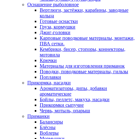
Оснащение рыболовное
Вертлюги, застёжки, карабины, заводные
кольца
Готовые оснастки
Груза, кормушки
Джиг-головки
Карповые поводковые материалы, монтажи,
ПВА сетки.
Кембрики, бисер, стопоры, коннекторы,
мотовила
Крючки
Материалы для изготовления приманок
Поводки, поводковые материалы, гильзы
Поплавки
Прикормка, насадки
Ароматизаторы, дипы, добавки
ароматические
Бойлы, пеллетс, макуха, насадки
Прикормки сыпучие
Червь, мотыль, опарыш
Приманки
Балансиры
Блёсны
Воблеры
Мормышки