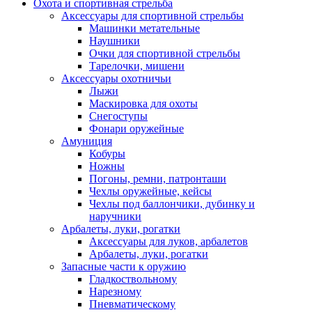
Охота и спортивная стрельба
Аксессуары для спортивной стрельбы
Машинки метательные
Наушники
Очки для спортивной стрельбы
Тарелочки, мишени
Аксессуары охотничьи
Лыжи
Маскировка для охоты
Снегоступы
Фонари оружейные
Амуниция
Кобуры
Ножны
Погоны, ремни, патронташи
Чехлы оружейные, кейсы
Чехлы под баллончики, дубинку и
наручники
Арбалеты, луки, рогатки
Аксессуары для луков, арбалетов
Арбалеты, луки, рогатки
Запасные части к оружию
Гладкоствольному
Нарезному
Пневматическому