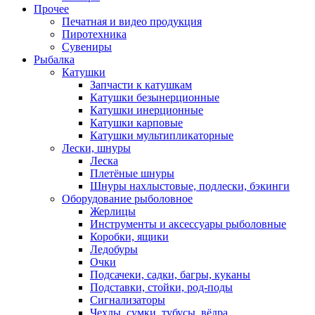
Прочее
Печатная и видео продукция
Пиротехника
Сувениры
Рыбалка
Катушки
Запчасти к катушкам
Катушки безынерционные
Катушки инерционные
Катушки карповые
Катушки мультипликаторные
Лески, шнуры
Леска
Плетёные шнуры
Шнуры нахлыстовые, подлески, бэкинги
Оборудование рыболовное
Жерлицы
Инструменты и аксессуары рыболовные
Коробки, ящики
Ледобуры
Очки
Подсачеки, садки, багры, куканы
Подставки, стойки, род-поды
Сигнализаторы
Чехлы, сумки, тубусы, вёдра