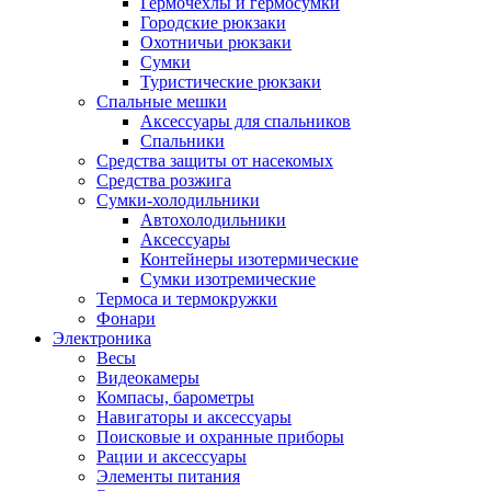
Гермочехлы и гермосумки
Городские рюкзаки
Охотничьи рюкзаки
Сумки
Туристические рюкзаки
Спальные мешки
Аксессуары для спальников
Спальники
Средства защиты от насекомых
Средства розжига
Сумки-холодильники
Автохолодильники
Аксессуары
Контейнеры изотермические
Сумки изотремические
Термоса и термокружки
Фонари
Электроника
Весы
Видеокамеры
Компасы, барометры
Навигаторы и аксессуары
Поисковые и охранные приборы
Рации и аксессуары
Элементы питания