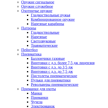
Оружие сигнальное
Оружие служебное
Охотничье оружие
Гладкоствольные ружья
Комбинированное оружие
Нарезные карабины
Патроны
Гладкоствольные
Нарезные
Светозвуковые
Травматические
Пейнтбол
Пневматика
Баллончики газовые
Винтовки с д.э. более 7,5 дж лицензия
Винтовки с д.э. до 3,5 дж
Винтовки с д.э. до 7,5 дж
Пистолеты пневматические
Пульки для пневматики
Револьверы пневматические
Приманки для охоты
Манки
Приманки
Чучела
Электроманок