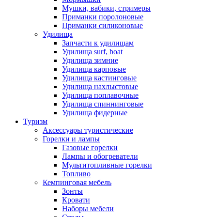
Мушки, вабики, стримеры
Приманки поролоновые
Приманки силиконовые
Удилища
Запчасти к удилищам
Удилища surf, boat
Удилища зимние
Удилища карповые
Удилища кастинговые
Удилища нахлыстовые
Удилища поплавочные
Удилища спиннинговые
Удилища фидерные
Туризм
Аксессуары туристические
Горелки и лампы
Газовые горелки
Лампы и обогреватели
Мультитопливные горелки
Топливо
Кемпинговая мебель
Зонты
Кровати
Наборы мебели