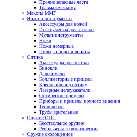
Прочие запасные части
Травматическому
Макеты ММГ
Ножи и инструменты
Аксессуары для ножей
Инструменты для заточки
Мультиинструменты
Ножи
Ножи номерные
Пилы, топоры и лопаты
Оптика
Аксессуары для оптики
Бинокли
Дальномеры
Коллиматорные прицелы
Крепления под оптику
Лазерные целеуказатели
Оптические прицелы
Приборы и прицелы ночного видения
Тепловизор
Трубы зрительные
Оружие ООП
Бесствольное оружие
Револьверы травматические
Оружие охолощенное