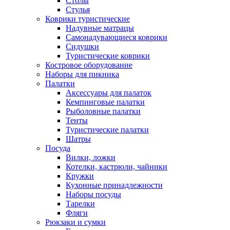
Столы
Стулья
Коврики туристические
Надувные матрацы
Самонадувающиеся коврики
Сидушки
Туристические коврики
Костровое оборудование
Наборы для пикника
Палатки
Аксессуары для палаток
Кемпинговые палатки
Рыболовные палатки
Тенты
Туристические палатки
Шатры
Посуда
Вилки, ложки
Котелки, кастрюли, чайники
Кружки
Кухонные принадлежности
Наборы посуды
Тарелки
Фляги
Рюкзаки и сумки