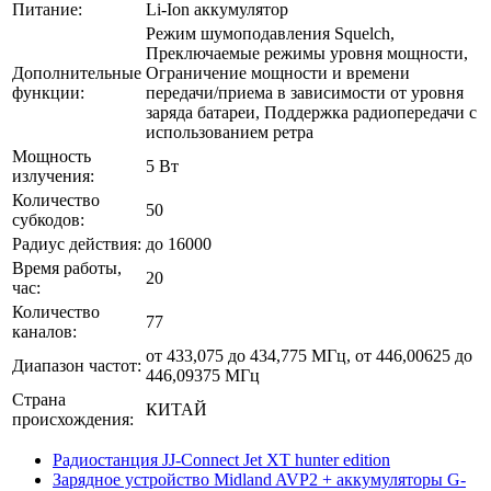
Питание:
Li-Ion аккумулятор
Режим шумоподавления Squelch,
Преключаемые режимы уровня мощности,
Дополнительные
Ограничение мощности и времени
функции:
передачи/приема в зависимости от уровня
заряда батареи, Поддержка радиопередачи с
использованием ретра
Мощность
5 Вт
излучения:
Количество
50
субкодов:
Радиус действия:
до 16000
Время работы,
20
час:
Количество
77
каналов:
от 433,075 до 434,775 МГц, от 446,00625 до
Диапазон частот:
446,09375 МГц
Страна
КИТАЙ
происхождения:
Радиостанция JJ-Connect Jet XT hunter edition
Зарядное устройство Midland AVP2 + аккумуляторы G-