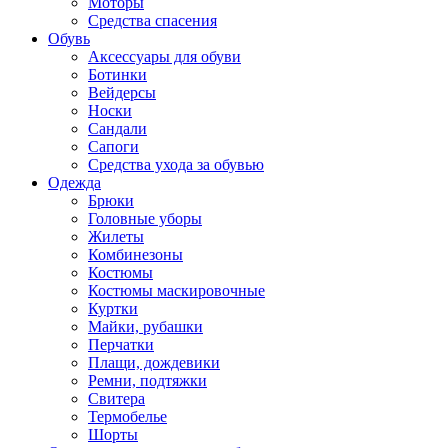
Моторы
Средства спасения
Обувь
Аксессуары для обуви
Ботинки
Вейдерсы
Носки
Сандали
Сапоги
Средства ухода за обувью
Одежда
Брюки
Головные уборы
Жилеты
Комбинезоны
Костюмы
Костюмы маскировочные
Куртки
Майки, рубашки
Перчатки
Плащи, дождевики
Ремни, подтяжки
Свитера
Термобелье
Шорты