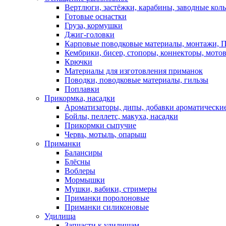
Вертлюги, застёжки, карабины, заводные кол
Готовые оснастки
Груза, кормушки
Джиг-головки
Карповые поводковые материалы, монтажи, П
Кембрики, бисер, стопоры, коннекторы, мото
Крючки
Материалы для изготовления приманок
Поводки, поводковые материалы, гильзы
Поплавки
Прикормка, насадки
Ароматизаторы, дипы, добавки ароматически
Бойлы, пеллетс, макуха, насадки
Прикормки сыпучие
Червь, мотыль, опарыш
Приманки
Балансиры
Блёсны
Воблеры
Мормышки
Мушки, вабики, стримеры
Приманки поролоновые
Приманки силиконовые
Удилища
Запчасти к удилищам