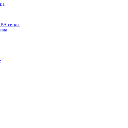
ьца
ВА сетки.
вила
е