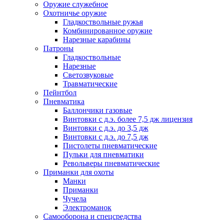
Оружие служебное
Охотничье оружие
Гладкоствольные ружья
Комбинированное оружие
Нарезные карабины
Патроны
Гладкоствольные
Нарезные
Светозвуковые
Травматические
Пейнтбол
Пневматика
Баллончики газовые
Винтовки с д.э. более 7,5 дж лицензия
Винтовки с д.э. до 3,5 дж
Винтовки с д.э. до 7,5 дж
Пистолеты пневматические
Пульки для пневматики
Револьверы пневматические
Приманки для охоты
Манки
Приманки
Чучела
Электроманок
Самооборона и спецсредства