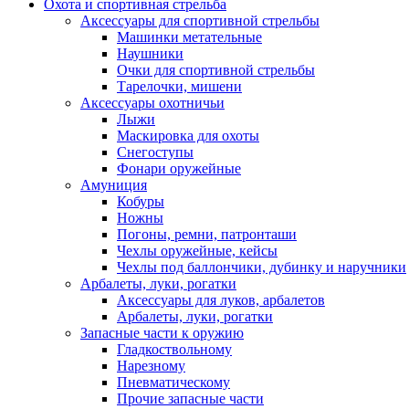
Охота и спортивная стрельба
Аксессуары для спортивной стрельбы
Машинки метательные
Наушники
Очки для спортивной стрельбы
Тарелочки, мишени
Аксессуары охотничьи
Лыжи
Маскировка для охоты
Снегоступы
Фонари оружейные
Амуниция
Кобуры
Ножны
Погоны, ремни, патронташи
Чехлы оружейные, кейсы
Чехлы под баллончики, дубинку и наручники
Арбалеты, луки, рогатки
Аксессуары для луков, арбалетов
Арбалеты, луки, рогатки
Запасные части к оружию
Гладкоствольному
Нарезному
Пневматическому
Прочие запасные части