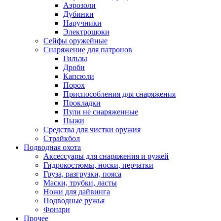
Аэрозоли
Дубинки
Наручники
Электрошоки
Сейфы оружейные
Снаряжение для патронов
Гильзы
Дроби
Капсюли
Порох
Приспособления для снаряжения
Прокладки
Пули не снаряженные
Пыжи
Средства для чистки оружия
Страйкбол
Подводная охота
Аксессуары для снаряжения и ружей
Гидрокостюмы, носки, перчатки
Груза, разгрузки, пояса
Маски, трубки, ласты
Ножи для дайвинга
Подводные ружья
Фонари
Прочее