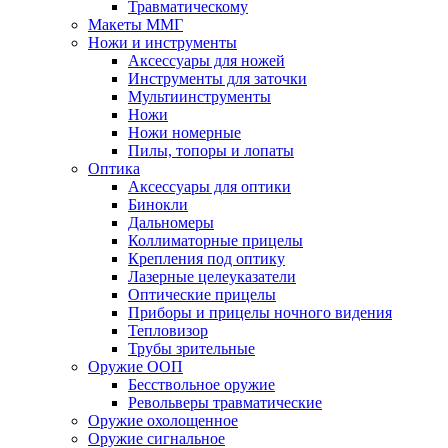
Травматическому
Макеты ММГ
Ножи и инструменты
Аксессуары для ножей
Инструменты для заточки
Мультиинструменты
Ножи
Ножи номерные
Пилы, топоры и лопаты
Оптика
Аксессуары для оптики
Бинокли
Дальномеры
Коллиматорные прицелы
Крепления под оптику
Лазерные целеуказатели
Оптические прицелы
Приборы и прицелы ночного видения
Тепловизор
Трубы зрительные
Оружие ООП
Бесствольное оружие
Револьверы травматические
Оружие охолощенное
Оружие сигнальное