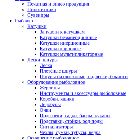
Печатная и видео продукция
Пиротехника
Сувениры
Рыбалка
Катушки
Запчасти к катушкам
Катушки безынерционные
Катушки инерционные
Катушки карповые
Катушки мультипликаторные
Лески, шнуры
Леска
Плетёные шнуры
Шнуры нахлыстовые, подлески, бэкинги
Оборудование рыболовное
Жерлицы
Инструменты и аксессуары рыболовные
Коробки, ящики
Ледобуры
Очки
Подсачеки, садки, багры, куканы
Подставки, стойки, род-поды
Сигнализаторы
Чехлы, сумки, тубусы, вёдра
Оснащение рыболовное